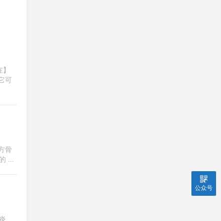
症】
它可
复方骨
...
公众号
炎、