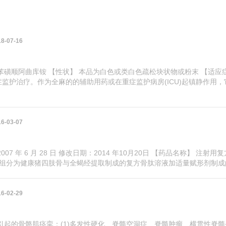
8-07-16
苯磺顺阿曲库铵 【性状】 本品为白色或类白色疏松块状物或粉末 【适应
监护治疗。作为全麻的的辅助用药或在重症监护病房(ICU)起镇静作用，
6-03-07
7 年 6 月 28 日 修改日期：2014 年10月20日 【药品名称】 注射用
组分为健康猪四肢骨与全蝎经提取制成的复方骨肽溶液加适量赋形剂制成的 
6-02-29
引起的骨骼肌痉挛：(1)多发性硬化、脊髓空洞症、脊髓肿瘤、横贯性脊髓