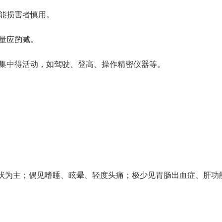
功能损害者慎用。
剂量应酌减。
度集中得活动，如驾驶、登高、操作精密仪器等。
状为主；偶见嗜睡、眩晕、轻度头痛；极少见胃肠出血症、肝功