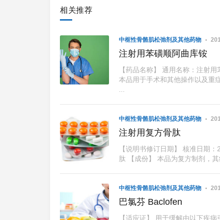
相关推荐
中枢性骨骼肌松弛剂及其他药物
201
注射用苯磺顺阿曲库铵
【药品名称】 通用名称：注射用
本品用于手术和其他操作以及重症
...
中枢性骨骼肌松弛剂及其他药物
201
注射用复方骨肽
【说明书修订日期】 核准日期：200
肽 【成份】 本品为复方制剂，其
中枢性骨骼肌松弛剂及其他药物
201
巴氯芬 Baclofen
【适应证】 用于缓解由以下疾病