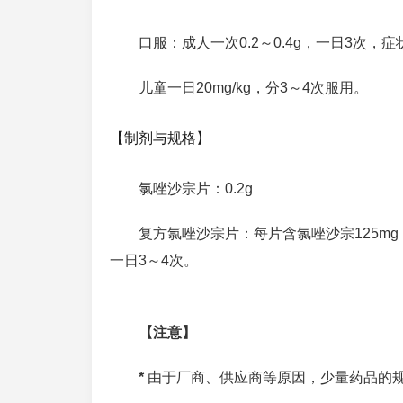
口服：成人一次0.2～0.4g，一日3次，
儿童一日20mg/kg，分3～4次服用。
【制剂与规格】
氯唑沙宗片：0.2g
复方氯唑沙宗片：每片含氯唑沙宗125mg
一日3～4次。
【注意】
*
由于厂商、供应商等原因，少量药品的