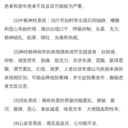
患者和老年患者不良反应可能较为严重。
(1)中枢神经系统：治疗开始时常出现日间镇静、嗜睡
和恶心等副作用，偶尔出现口干、呼吸抑制、头晕、无力、
精神错乱、眩晕、呕吐、头痛和失眠。
(2)神经精神病学的表现偶有或罕见报道有：欣快感、
抑郁、感觉异常、肌痛、肌无力、共济失调、震颤、眼球震
颤、调节紊乱、幻觉、噩梦。上述症状常难以与疾病本身的
表现相区别。可能会降低惊厥阈，并引起惊厥发作，癫痫患
者尤应注意。
(3)消化系统：偶有轻度的胃肠功能紊乱、便秘、腹
泻、腹痛、恶心、食欲减退、味觉失常、大便隐血阳性等。
(4)心血管系统：偶见低血压、心功能不全。