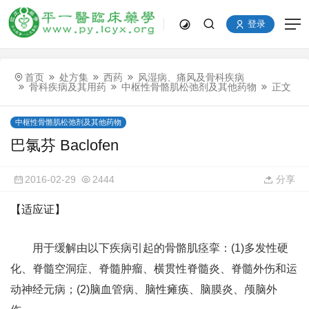
登录
首页
处方集
西药
风湿病、痛风及骨科疾病
骨科疾病及其用药
中枢性骨骼肌松弛剂及其他药物
正文
中枢性骨骼肌松弛剂及其他药物
巴氯芬 Baclofen
2016-02-29
2444
分享
【适应证】
用于缓解由以下疾病引起的骨骼肌痉挛：(1)多发性硬
化、脊髓空洞症、脊髓肿瘤、横贯性脊髓炎、脊髓外伤和运
动神经元病；(2)脑血管病、脑性瘫痪、脑膜炎、颅脑外