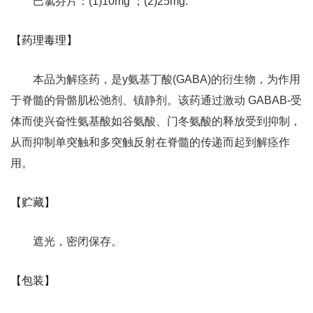
巴氯芬片：(1)10mg ；(2)25mg.
【药理毒理】
本品为解痉药，是y氨基丁酸(GABA)的衍生物，为作用
于脊髓的骨骼肌松弛剂、镇静剂。该药通过激动 GABAB-受
体而使兴奋性氨基酸如谷氨酸、门冬氨酸的释放受到抑制，
从而抑制单突触和多突触反射在脊髓的传递而起到解痉作
用。
【贮藏】
遮光，密闭保存。
【包装】