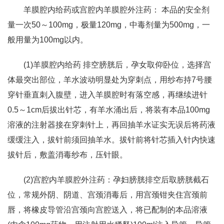
羊膜腔内给药或宫腔内羊膜腔外注药： 本品的安全剂
量一次50～100mg，极量120mg，中毒剂量为500mg，一
般用量为100mg以内。
(1)羊膜腔内给药 排空膀胱后，孕女取仰卧位，选择宫
体最突出部位，羊水波动明显处为穿刺点，用纱布持7号腰
穿针垂直刺入腹壁，进入羊膜腔时有落空感，再继续进针
0.5～1cm后拔出针芯，有羊水涌出后，将装有本品100mg
溶液的注射器接在穿刺针上，再回抽羊水证实无误后将药液
缓缓注入，拔针前须回抽羊水。拔针前将针芯插入针内快速
拔针后，敷盖消毒纱布，压针眼。
(2)宫腔内羊膜腔外注药：孕妇膀胱排空后取膀胱截石
位，常规外阴、阴道、宫颈消毒后，用宫颈钳夹住宫颈前
唇，将橡皮导管沿宫颈向宫腔送入，将已配制的本品溶液