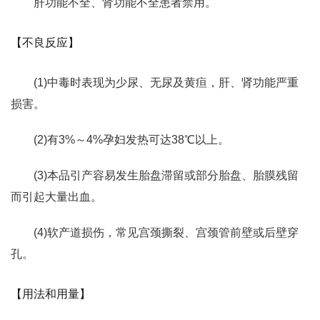
肝功能不全、肾功能不全患者禁用。
【不良反应】
(1)中毒时表现为少尿、无尿及黄疸，肝、肾功能严重
损害。
(2)有3%～4%孕妇发热可达38℃以上。
(3)本品引产容易发生胎盘滞留或部分胎盘、胎膜残留
而引起大量出血。
(4)软产道损伤，常见宫颈撕裂、宫颈管前壁或后壁穿
孔。
【用法和用量】