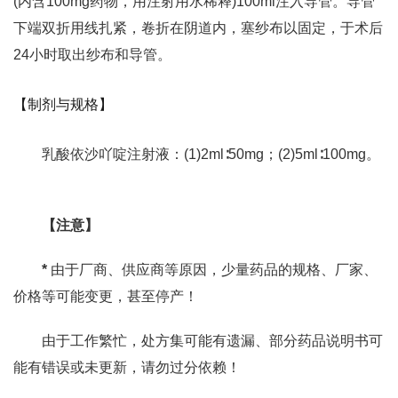
(内含100mg药物，用注射用水稀释)100ml注入导管。导管
下端双折用线扎紧，卷折在阴道内，塞纱布以固定，于术后
24小时取出纱布和导管。
【制剂与规格】
乳酸依沙吖啶注射液：(1)2ml∶50mg；(2)5ml∶100mg。
【注意】
*
由于厂商、供应商等原因，少量药品的规格、厂家、
价格等可能变更，甚至停产！
由于工作繁忙，处方集可能有遗漏、部分药品说明书可
能有错误或未更新，请勿过分依赖！