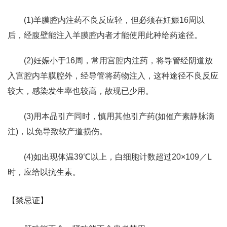
(1)羊膜腔内注药不良反应轻，但必须在妊娠16周以
后，经腹壁能注入羊膜腔内者才能使用此种给药途径。
(2)妊娠小于16周，常用宫腔内注药，将导管经阴道放
入宫腔内羊膜腔外，经导管将药物注入，这种途径不良反应
较大，感染发生率也较高，故现已少用。
(3)用本品引产同时，慎用其他引产药(如催产素静脉滴
注)，以免导致软产道损伤。
(4)如出现体温39℃以上，白细胞计数超过20×109／L
时，应给以抗生素。
【禁忌证】