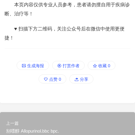
本页内容仅供专业人员参考，患者请勿擅自用于疾病诊
断、治疗等！
♥ 扫描下方二维码，关注公众号后在微信中使用更便
捷！
生成海报
打赏作者
收藏
0
点赞
0
分享
上一篇
别嘌醇 Allopurinol.bbc bpc.