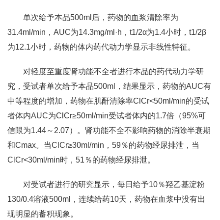
单次给予本品500ml后，药物的血浆清除率为
31.4ml/min，AUC为14.3mg/ml·h，t1/2α为1.4小时，t1/2β
为12.1小时，药物的体内药代动力学显示非线性特征。
对轻度至重度肾功能不全者进行本品的药代动力学研
究，受试者单次给予本品500ml，结果显示，药物的AUC有
中等程度的增加，药物在肌酐清除率ClCr<50ml/min的受试
者体内AUC为ClCr≥50ml/min受试者体内的1.7倍（95%可
信限为1.44～2.07）。肾功能不全不影响药物的消除半衰期
和Cmax。当ClCr≥30ml/min，59％的药物经尿排泄，当
ClCr<30ml/min时，51％的药物经尿排泄。
对受试者进行的研究显示，每日给予10％羟乙基淀粉
130/0.4溶液500ml，连续给药10天，药物在血浆中没有出
现明显的蓄积现象。