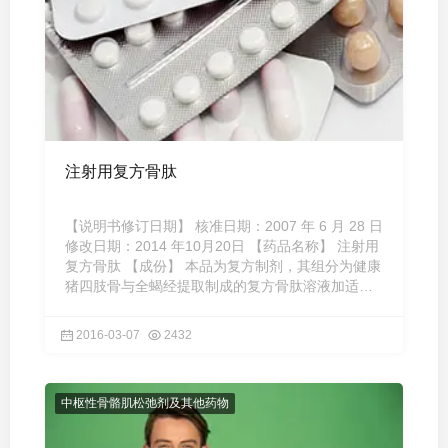
注射用复方骨肽
【说明书修订日期】 核准日期：2007 年 6 月 28 日
修改日期：2014 年10月20日 【药品名称】 注射用
复方骨肽 【成份】 本品为复方制剂，其组分为健康
猪四肢骨与全蝎经提取制成的复方骨肽溶液加适量
赋形剂制成的 ...
2016-03-07
2432
中枢性骨骼肌松弛剂及其他药物