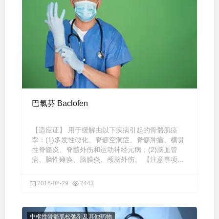
巴氯芬 Baclofen
【适应证】 用于缓解由以下疾病引起的骨骼肌痉
挛：(1)多发性硬化、脊髓空洞症、脊髓肿瘤、横贯
性脊髓炎、脊髓外伤和运动神经元病；(2)脑血管
病、脑性瘫痪、脑膜炎、颅脑外伤。 【注意事项】
(1) 本品可透过胎盘 ...
2016-02-29
2443
中枢性骨骼肌松弛剂及其他药物