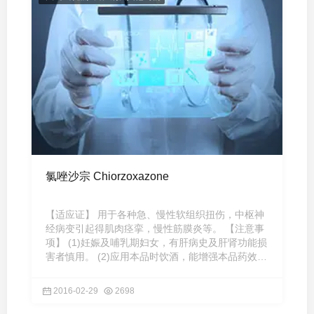
氯唑沙宗 Chiorzoxazone
【适应证】 用于各种急、慢性软组织扭伤，中枢神
经病变引起得肌肉痉挛，慢性筋膜炎等。 【注意事
项】 (1)妊娠及哺乳期妇女，有肝病史及肝肾功能损
害者慎用。 (2)应用本品时饮酒，能增强本品药效，
剂量应酌减。 ( ...
2016-02-29
2698