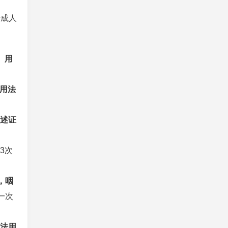
于成人
。
用
用法
述证
-3次
，咽
一次
法用