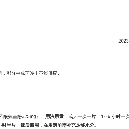
2023
因，部分中成药晚上不能供应
。
对乙酰氨基酚325mg），
用法用量
：成人一次一片，4～6 小时一
8小时半片，
饭后服用，在用药前需补充足够水分。