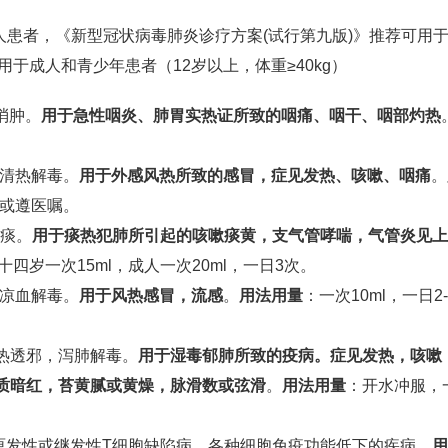
用于成人患者，《新型冠状病毒肺炎诊疗方案(试行第九版)》推荐可用
A批准用于成人和青少年患者（12岁以上，体重≥40kg）
消肿。
用于急性咽炎、肺胃实热证所致的咽痛、咽干、咽部灼热
，清热解毒。
用于外感风热所致的感冒，症见发热、咳嗽、咽痛
。
减或遵医嘱。
祛痰。
用于痰热犯肺所引起的咳嗽痰黄，支气管哮喘，气管炎见上
十四岁一次15ml，成人一次20ml，一日3次。
，凉血解毒。
用于风热感冒，流感
。
用法用量
：一次10ml，一日2
清热透邪，泻肺解毒。
用于湿毒郁肺所致的疫病。症见发热，咳嗽
质暗红，苔黄腻或黄燥，脉滑数或弦滑
。
用法用量
：开水冲服，
各种原发性或继发性T细胞缺陷病，各种细胞免疫功能低下的疾病。
用