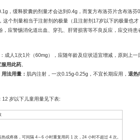
g，缓释胶囊的剂量才会达到0.4g，而复方布洛芬片含布洛芬0.4
2g，这个剂量相当于注射剂的极量（且注射剂17岁以下的极量也才
基酚，应警惕消化道出血、穿孔、肝肾损害等不良反应，应交待患
：成人1次1片（60mg），应随年龄及症状适宜增减，原则上一
宜服用此药
。
，
用法用量：
肌内注射，一次0.15g-0.25g，不宜长期应用，
退热
：
12 岁以下儿童用量见下表:
数
热或疼痛，可间隔 4～6 小时重复用药 1 次，24 小时不超过 4 次。