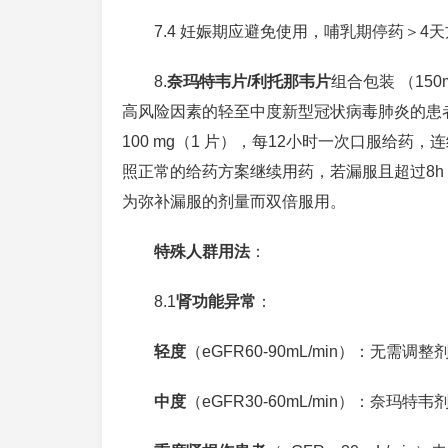
7.4 妊娠期应避免使用，哺乳期停药＞4
8.
奈玛特韦片/利托那韦片
组合包装 （150m
高风险因素的轻至中度新型冠状病毒肺炎的患
100 mg（1 片），每12小时一次口服给药，连
照正常的给药方案继续用药，若漏服且超过8
为弥补漏服的剂量而双倍服用。
特殊人群用法
：
8.1
肾功能异常
：
轻度
（eGFR60-90mL/min）：无需调整
中度
（eGFR30-60mL/min）：奈玛特韦剂