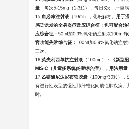
量
：每次5-15mg（1-3粒），每日3次，严重
15.
血必净注射液
（10ml），化瘀解毒。
用于
感染诱发的全身炎症反应综合征；也可配合治
应综合征：
50ml加0.9%氯化钠注射液100
官功能失常综合征：
100ml加0.9%氯化钠
三次。
16.
英夫利西单抗注射液
（100mg）：
《新型
MIS-C（儿童多系统炎症综合症） ，用法用量
17.
乙磺酸尼达尼布软胶囊
（100mg*30粒），
有进行性表型的慢性肺纤维化间质性肺疾病。
时。