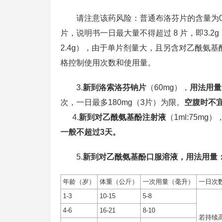
请注意该药风险：普通布洛芬片的含量为0.1
片，说明书一日最大量不得超过 8 片，即3.
2.4g），由于单片剂量大，且另含对乙酰氨
格控制使用次数和使用量。
3.
新到洛索洛芬钠片
（60mg），
用法用量
次，一日最多180mg（3片）为限。
空腹时不
4.
新到对乙酰氨基酚注射液
（1ml:75mg）
一般不超过3天。
5.
新到对乙酰氨基酚口服溶液，用法用量
年龄（岁）
体重（公斤）
一次用量（毫升）
一日次
1-3
10-15
5-8
4-6
16-21
8-10
若持续高