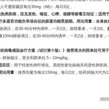
病人可遵医嘱至每次30mg（6粒）,每日3次。
温热类疾病，症见发热、喘促、心悸、烦躁等瘀毒互结证；适用
疗多器官功能失常综合征的脏器功能受损期。用法用量：全身炎
ml静脉滴注，在30-40分钟内滴毕，一天2次。病情重者，一天3次。
注射液100ml静脉滴注，在30-40分钟内滴毕，一天2次，病情重者，
冠状病毒感染诊疗方案（试行第十版）》推荐英夫利西单抗可用
：静脉输注，英夫利西单抗 5～10mg/kg。
适应症
：用于特发性肺纤维化、系统性硬化病相关间质性肺疾病
用法用量
：推荐剂量为每次150mg，每日2次，给药间隔大约为1
2023