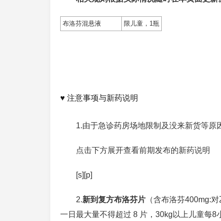
布洛芬混悬液
限儿童，1瓶
♥ 注意事项与新药说明
1.由于急诊药房场地限制及没来新货等原
点击下方展开查看前期发布的新药说明
[s][p]
2.
新到复方布洛芬片
（含布洛芬400mg:
一日最大量不得超过 8 片，30kg以上儿童每