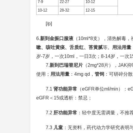
7-9
22-27
10-12
10-12
28-32
12-15
[/p]
6.
新到金振口服液
（10ml*8支），清热解毒
嗽、咳吐黄痰、舌质红、苔黄腻
等。
用法用量
岁-7岁，一次10ml，一日3次；8-14岁，一次1
7.
新到巴瑞替尼片
（2mg*28片），JAK
使用；
用法用量
：4mg qd，
管饲
：可研碎分散
7.1
肾功能异常
（eGFR单位ml/min）：eGF
eGFR＜15或透析：禁忌；
7.2
肝功能异常
：轻中度无需调量，不推
7.3
儿童
：无资料，药代动力学研究表明