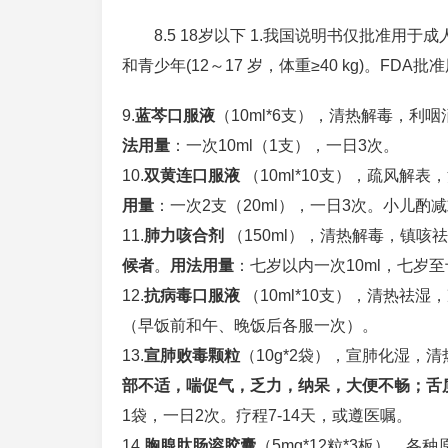
8.5 18岁以下 1.我国说明书仅批准
和青少年(12～17 岁，体重≥40 kg)。FD
9.
蓝芩口服液
（10ml*6支），清热解毒，利咽
法用量
：一次10ml（1支），一日3次。
10.
双黄连口服液
（10ml*10支），疏风解表
用量
：一次2支（20ml），一日3次。小儿酌
11.
肺力咳合剂
（150ml），清热解毒，镇咳
候者
。
用法用量
：七岁以内一次10ml，七岁至
12.
抗病毒口服液
（10ml*10支），清热祛湿
（早饭前和午、晚饭后各服一次）。
13.
宣肺败毒颗粒
（10g*2袋），宣肺化湿，
部不适，喘促气，乏力，纳呆，大便不畅；舌
1袋，一日2次。疗程7-14天，或遵医嘱。
14.
胸腺肽肠溶胶囊
（5mg*12粒*3板），