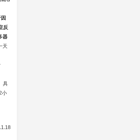
于因
症反
多器
一天
于
、具
2小
.1.18