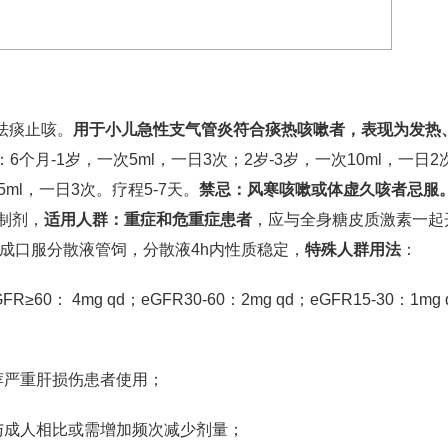
，祛痰止咳。
用于小儿急性支气管炎符合痰热咳嗽者，表现为发热
：6个月-1岁，一次5ml，一日3次；2岁-3岁，一次10ml，一日2
5ml，一日3次。疗程5-7天。
禁忌：风寒咳嗽或体虚久咳者忌服
抑制剂，
适用人群：重症和危重症患者
，应与全身糖皮质激素一起
成口服分散液管饲，分散液4h内性质稳定，
特殊人群用法
：
R≥60： 4mg qd；eGFR30-60：2mg qd；eGFR15-30：1mg
荐严重肝损伤患者使用；
与成人相比或需增加频次减少剂量；