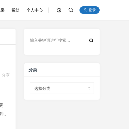
风采
帮助
个人中心
登录
分类
分享
分
类
便
/种。