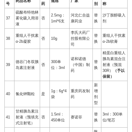
药品名称
规格
厂家
号
药
别
称
硫酸布特他林
2.5mg：
河北仁合益
替
沙丁胺醇吸入
37
雾化吸入用溶
否
1ml*6支
康药业
换
剂
液
李氏大药厂
重组人干扰素
替
重组人干扰素
38
否
10g
控股有限公
α-2b凝胶
换
α-2b软膏
司
精蛋白重组人
诺和诺德
胰岛素混合注
德谷门冬双胰
300单
替
39
否
（中国）制
射液（预混
岛素注射液
位：3ml
换
药
30R）
（予以
保留）
新
1g：6g*4
重庆药友制
增
40
氯化钾颗粒
是
袋
药
剂
型
甘精胰岛素注
1.5ml：
替
3ml：300单
41
射液（预填充
否
赛诺菲
450单位
换
位/笔芯
式注射笔）
恢