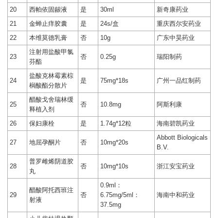
20
西帕依固龈液
是
30ml
新奇康药业
21
金蝉止痒胶囊
是
24s/盒
重庆西尔安药业
22
本维莫德乳膏
否
10g
广东中昊药业
注射用盐酸甲氯
23
否
0.25g
瑞阳制药
芬酯
盐酸克林霉素棕
24
是
75mg*18s
广州一品红制药
榈酸酯分散片
醋酸戈舍瑞林缓
25
否
10.8mg
阿斯利康
释植入剂
26
保妇康栓
是
1.74g*12粒
海南碧凯药业
Abbott Biologicals
27
地屈孕酮片
否
10mg*20s
B.V.
普罗雌烯阴道胶
28
否
10mg*10s
浙江安宝药业
丸
0.9ml：
醋酸阿托西班注
29
否
6.75mg/5ml：
海南中和药业
射液
37.5mg