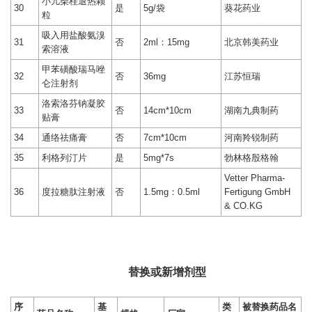
小儿柴桂退热颗
30
是
5g/袋
葵花药业
粒
吸入用盐酸氨溴
31
否
2ml：15mg
北京韩美药业
索溶液
甲苯磺酸瑞马唑
32
否
36mg
江苏恒瑞
仑注射剂
洛索洛芬钠凝胶
33
否
14cm*10cm
湖南九典制药
贴膏
34
通络祛痛膏
否
7cm*10cm
河南羚锐制药
35
利格列汀片
是
5mg*7s
勃林格殷格翰
Vetter Pharma-
36
度拉糖肽注射液
否
1.5mg：0.5ml
Fertigung GmbH
& CO.KG
替换或新增剂型
序
基
类
被替换药品名