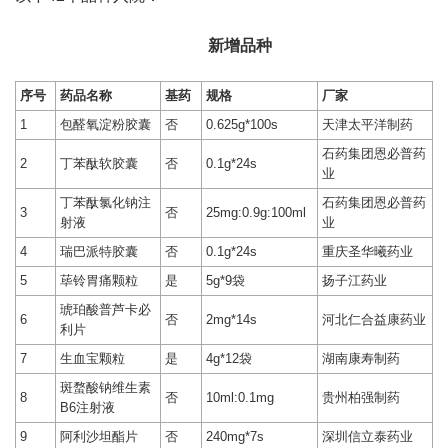
新增品种
序号
药品名称
基药
规格
厂家
1
包醛氧淀粉胶囊
否
0.625g*100s
天津太平洋制药
石药集团恩必普药
2
丁苯酞软胶囊
否
0.1g*24s
业
丁苯酞氯化钠注
石药集团恩必普药
3
否
25mg:0.9g:100ml
射液
业
4
瑞巴派特胶囊
否
0.1g*24s
重庆圣华曦药业
5
荜铃胃痛颗粒
是
5g*9袋
扬子江药业
琥珀酸普芦卡必
6
否
2mg*14s
河北仁合益康药业
利片
7
生血宝颗粒
是
4g*12袋
湖南康寿制药
斑蝥酸钠维生素
8
否
10ml:0.1mg
贵州柏强制药
B6注射液
9
阿利沙坦酯片
否
240mg*7s
深圳信立泰药业