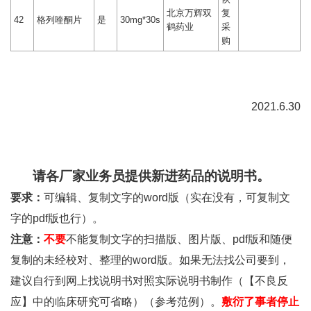
北京万辉双
复
42
格列喹酮片
是
30mg*30s
鹤药业
采
购
2021.6.30
请各厂家业务员提供新进药品的说明书。
要求：
可编辑、复制文字的word版（实在没有，可复制文
字的pdf版也行）。
注意：
不要
不能复制文字的扫描版、图片版、pdf版和随便
复制的未经校对、整理的word版。如果无法找公司要到，
建议自行到网上找说明书对照实际说明书制作（【不良反
应】中的临床研究可省略）（参考范例）。
敷衍了事者停止