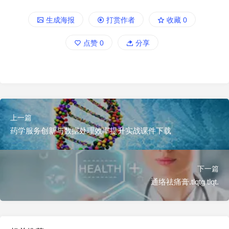
生成海报
打赏作者
收藏
0
点赞
0
分享
上一篇
药学服务创新与数据处理效率提升实战课件下载
下一篇
通络祛痛膏.tlqtg tlqt.