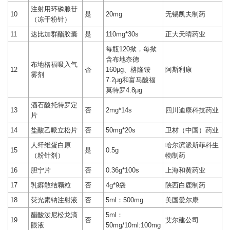
注射用环磷腺苷
10
是
20mg
无锡凯夫制药
（冻干粉针）
11
达比加群酯胶囊
是
110mg*30s
正大天晴药业
每瓶120揿，每揿
含布地奈德
布地格福吸入气
12
否
160μg、格隆铵
阿斯利康
雾剂
7.2μg和富马酸福
莫特罗4.8μg
酒石酸托特罗定
13
否
2mg*14s
四川迪康科技药业
片
14
盐酸乙哌立松片
否
50mg*20s
卫材（中国）药业
人纤维蛋白原
哈尔滨派斯菲科生
15
是
0.5g
（粉针剂）
物制药
16
胆宁片
否
0.36g*100s
上海和黄药业
17
乳癖散结颗粒
否
4g*9袋
陕西白鹿制药
18
荧光素钠注射液
否
5ml：500mg
美国爱尔康
醋酸泼尼松龙滴
5ml：
19
否
艾尔建公司
眼液
50mg/10ml:100mg