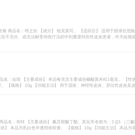
膏 商品名：明之欣 【成分】 他克莫司。 【适应症】 适用于因潜在危
反应不充分、或无法耐受传统疗法的中到重度特应性皮炎患者，作为短期
商品名：仙琚 【主要成份】 本品每克含主要成份糠酸莫米松1毫克。 【性
 【规格】 10g 【功能主治】 用于湿疹、神经性皮炎、异位性皮炎及皮肤 
商品名：布特 【主要成份】 氟芬那酸丁酯。其化学名称为：2-[[3-（三氟
状】 本品为乳白色半透明状软膏。 【规格】 10g 【功能主治】 本品为非 .