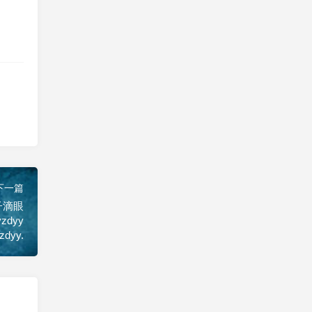
下一篇
子滴眼
yzdyy
zdyy.