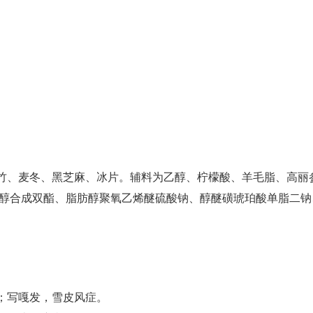
竹、麦冬、黑芝麻、冰片。辅料为乙醇、柠檬酸、羊毛脂、高丽
、聚乙二醇合成双酯、脂肪醇聚氧乙烯醚硫酸钠、醇醚磺琥珀酸单脂二
；写嘎发，雪皮风症。