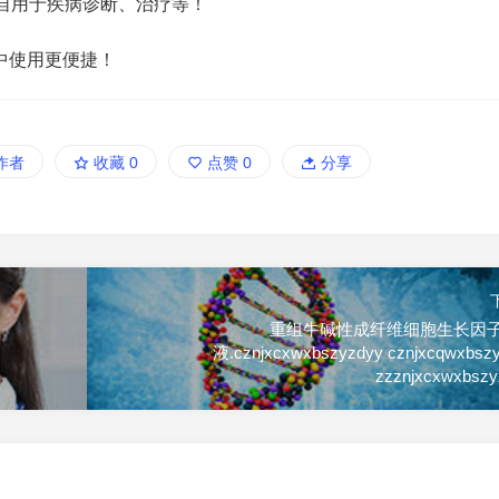
自用于疾病诊断、治疗等！
中使用更便捷！
作者
收藏
0
点赞
0
分享
重组牛碱性成纤维细胞生长因
液.cznjxcxwxbszyzdyy cznjxcqwxbsz
zzznjxcxwxbszy