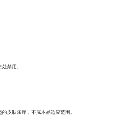
溃处禁用。
起的皮肤瘙痒，不属本品适应范围。