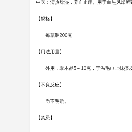
中医：清热燥湿，养血止痒。用于血热风燥所
【规格】
每瓶装200克
【用法用量】
外用，取本品5～10克，于温毛巾上抹擦
【不良反应】
尚不明确。
【禁忌】