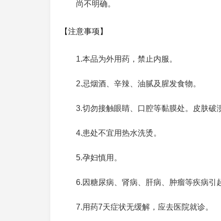
尚不明确。
【注意事项】
1.本品为外用药，禁止内服。
2.忌烟酒、辛辣、油腻及腥发食物。
3.切勿接触眼睛、口腔等黏膜处。皮肤破
4.患处不宜用热水洗烫。
5.孕妇慎用。
6.因糖尿病、肾病、肝病、肿瘤等疾病引
7.用药7天症状无缓解，应去医院就诊。