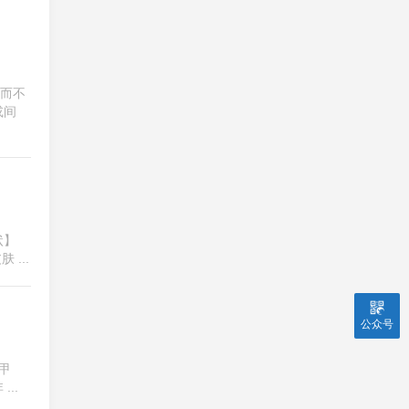
险而不
或间
状】
...
公众号
甲
..