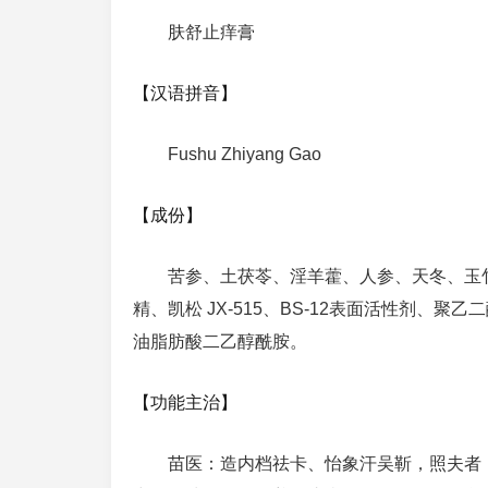
肤舒止痒膏
【汉语拼音】
Fushu Zhiyang Gao
【成份】
苦参、土茯苓、淫羊藿、人参、天冬、玉
精、凯松 JX-515、BS-12表面活性剂
油脂肪酸二乙醇酰胺。
【功能主治】
苗医：造内档祛卡、怡象汗吴靳，照夫者