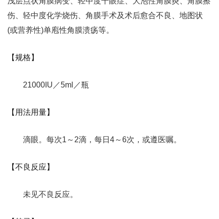
浅层点状角膜病变、轻中度千眼症、大泡性角膜炎、角膜擦
伤、轻中度化学烧伤、角膜手术及术后愈合不良、地图状
(或营养性)单庖性角膜溃疡等。
【规格】
21000IU／5ml／瓶
【用法用量】
滴眼。每次1～2滴，每日4～6次，或遵医嘱。
【不良反应】
未见不良反应。