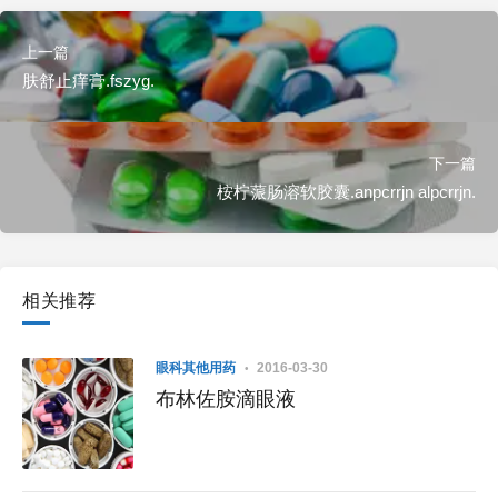
上一篇
肤舒止痒膏.fszyg.
下一篇
桉柠蒎肠溶软胶囊.anpcrrjn alpcrrjn.
相关推荐
眼科其他用药
2016-03-30
布林佐胺滴眼液