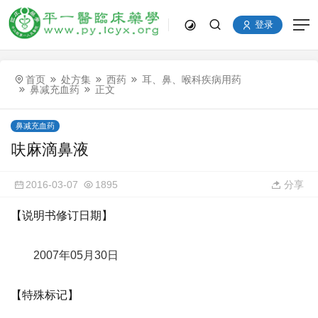
登录
首页
处方集
西药
耳、鼻、喉科疾病用药
鼻减充血药
正文
鼻减充血药
呋麻滴鼻液
2016-03-07
1895
分享
【说明书修订日期】
2007年05月30日
【特殊标记】