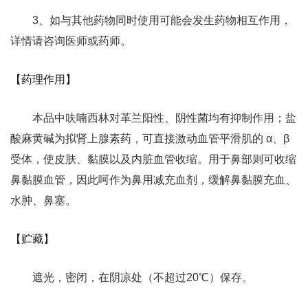
3、如与其他药物同时使用可能会发生药物相互作用，
详情请咨询医师或药师。
【药理作用】
本品中呋喃西林对革兰阳性、阴性菌均有抑制作用；盐
酸麻黄碱为拟肾上腺素药，可直接激动血管平滑肌的 α、β
受体，使皮肤、黏膜以及内脏血管收缩。用于鼻部则可收缩
鼻黏膜血管，因此呵作为鼻用减充血剂，缓解鼻黏膜充血、
水肿、鼻塞。
【贮藏】
遮光，密闭，在阴凉处（不超过20℃）保存。