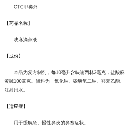
OTC甲类外
【药品名称】
呋麻滴鼻液
【成份】
本品为复方制剂，每10毫升含呋喃西林2毫克，盐酸麻
黄碱100毫克。辅料为：氯化钠、磷酸氢二钠、羟苯乙酯、
注射用水。
【适应症】
用于缓解急、慢性鼻炎的鼻塞症状。