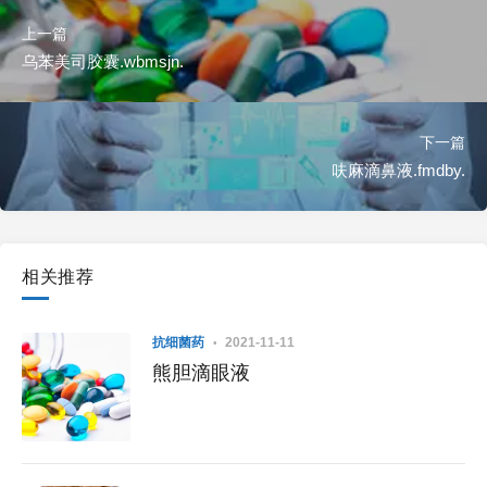
上一篇
乌苯美司胶囊.wbmsjn.
下一篇
呋麻滴鼻液.fmdby.
相关推荐
抗细菌药
2021-11-11
熊胆滴眼液