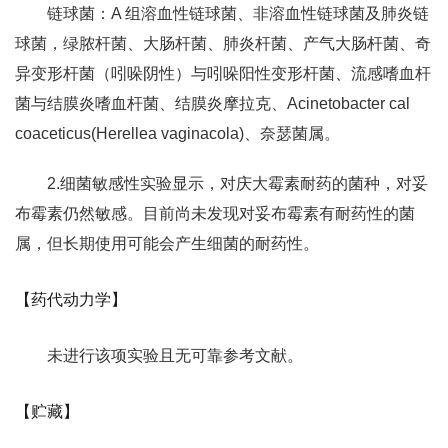
链球菌：A 组溶血性链球菌、非溶血性链球菌及肺炎链
球菌，绿脓杆菌、大肠杆菌、肺炎杆菌、产气大肠杆菌、奇
异变形杆菌（吲哚阴性）与吲哚阳性变形杆菌、流感嗜血杆
菌与结膜炎嗜血杆菌、结膜炎摩拉克、Acinetobacter cal
coaceticus(Herellea vaginacola)、奈瑟菌属。
2.细菌敏感性实验显示，对庆大霉素耐药的菌种，对妥
布霉素仍然敏感。目前尚未发现对妥布霉素有耐药性的菌
属，但长期使用可能会产生细菌的耐药性。
【药代动力学】
未进行该项实验且无可靠参考文献。
【贮藏】