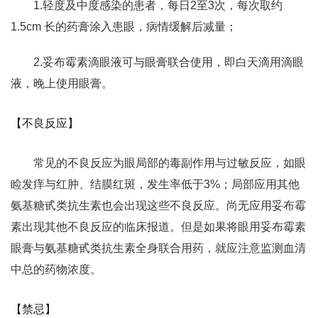
1.轻度及中度感染的患者，每日2至3次，每次取约
1.5cm 长的药膏涂入患眼，病情缓解后减量；
2.妥布霉素滴眼液可与眼膏联合使用，即白天滴用滴眼
液，晚上使用眼膏。
【不良反应】
常见的不良反应为眼局部的毒副作用与过敏反应，如眼
睑发痒与红肿、结膜红斑，发生率低于3%；局部应用其他
氨基糖甙类抗生素也会出现这些不良反应。尚无应用妥布霉
素出现其他不良反应的临床报道。但是如果将眼用妥布霉素
眼膏与氨基糖甙类抗生素全身联合用药，就应注意监测血清
中总的药物浓度。
【禁忌】