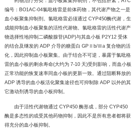
药物治疗分类：血小板聚集抑制剂，不包括肝素，ATC
编号：BO1AC-04氯吡格雷是前体药物，其代谢产物之一是
血小板聚集抑制剂。氯吡格雷必须通过 CYP450酶代谢，生
成能抑制血小板聚集的活性代谢物。氯吡格雷的活性代谢产
物选择性地抑制二磷酸腺苷(ADP)与其血小板 P2Y12 受体
的结合及继发的 ADP 介导的糖蛋白 GPⅡb/Ⅲa 复合物的活
化，因此抑制血小板聚集。由于结合不可逆，暴露于氯吡格
雷的血小板的剩余寿命(大约为 7-10 天)受到影响，而血小板
正常功能的恢复速率同血小板的更新一致。通过阻断释放的
ADP 诱导的血小板活化聚集途径也可抑制除 ADP 以外的其
它激动剂诱导的血小板抑制。
由于活性代谢物通过 CYP450 酶形成，部分 CYP450
酶是多态性的或受其他药物抑制，因此不是所有患者都将获
得充分的血小板抑制。