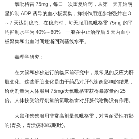
氯吡格雷 75mg，每日一次重复给药，从第一天开始明
显抑制 ADP 诱导的血小板聚集，抑制作用逐步增强并在 3
～7 天达到稳态。在稳态时，每天服用氯吡格雷 75mg 的平
均抑制水平为 40%～60%，一般在中止治疗后 5 天内血小
板聚集和出血时间逐渐回到基线水平。
毒理学研究：
在大鼠和狒狒进行的临床前研究中，最常见的反应为肝
脏变化。这些肝脏变化是由于药品对肝代谢酶影响的结果，
给药剂量为人体服用 75mg/天氯吡格雷获得暴露量的 25
倍。人体接受治疗剂量的氯吡格雷对肝脏代谢酶没有作用。
大鼠和狒狒服用非常高剂量氯吡格雷，对胃耐受性有影
响(胃炎，胃溃疡和/或呕吐)。