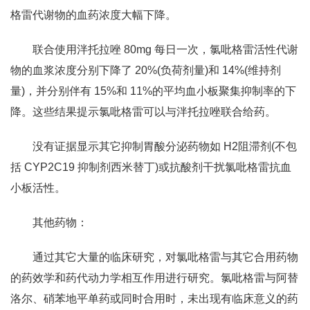
格雷代谢物的血药浓度大幅下降。
联合使用泮托拉唑 80mg 每日一次，氯吡格雷活性代谢
物的血浆浓度分别下降了 20%(负荷剂量)和 14%(维持剂
量)，并分别伴有 15%和 11%的平均血小板聚集抑制率的下
降。这些结果提示氯吡格雷可以与泮托拉唑联合给药。
没有证据显示其它抑制胃酸分泌药物如 H2阻滞剂(不包
括 CYP2C19 抑制剂西米替丁)或抗酸剂干扰氯吡格雷抗血
小板活性。
其他药物：
通过其它大量的临床研究，对氯吡格雷与其它合用药物
的药效学和药代动力学相互作用进行研究。氯吡格雷与阿替
洛尔、硝苯地平单药或同时合用时，未出现有临床意义的药