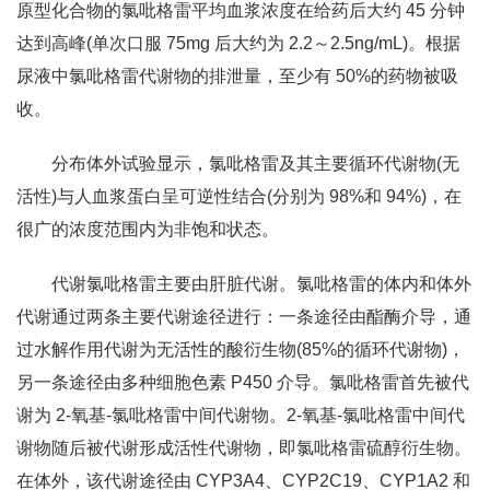
原型化合物的氯吡格雷平均血浆浓度在给药后大约 45 分钟
达到高峰(单次口服 75mg 后大约为 2.2～2.5ng/mL)。根据
尿液中氯吡格雷代谢物的排泄量，至少有 50%的药物被吸
收。
分布体外试验显示，氯吡格雷及其主要循环代谢物(无
活性)与人血浆蛋白呈可逆性结合(分别为 98%和 94%)，在
很广的浓度范围内为非饱和状态。
代谢氯吡格雷主要由肝脏代谢。氯吡格雷的体内和体外
代谢通过两条主要代谢途径进行：一条途径由酯酶介导，通
过水解作用代谢为无活性的酸衍生物(85%的循环代谢物)，
另一条途径由多种细胞色素 P450 介导。氯吡格雷首先被代
谢为 2-氧基-氯吡格雷中间代谢物。2-氧基-氯吡格雷中间代
谢物随后被代谢形成活性代谢物，即氯吡格雷硫醇衍生物。
在体外，该代谢途径由 CYP3A4、CYP2C19、CYP1A2 和