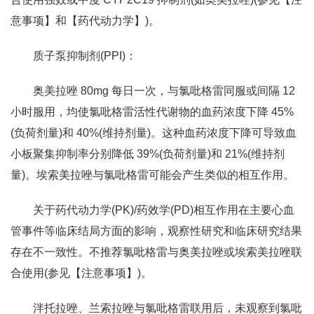
意事项】和【药代动力学】)。
质子泵抑制剂(PPI)：
奥美拉唑 80mg 每日一次，与氯吡格雷同服或间隔 12
小时服用，均使氯吡格雷活性代谢物的血药浓度下降 45%
(负荷剂量)和 40%(维持剂量)。这种血药浓度下降可导致血
小板聚集抑制率分别降低 39%(负荷剂量)和 21%(维持剂
量)。埃索美拉唑与氯吡格雷可能会产生类似的相互作用。
关于药代动力学(PK)/药效学(PD)相互作用在主要心血
管事件等临床结局方面的影响，观察性研究和临床研究结果
存在不一致性。不推荐氯吡格雷与奥美拉唑或埃索美拉唑联
合使用(参见【注意事项】)。
泮托拉唑、兰索拉唑与氯吡格雷联用后，未观察到氯吡