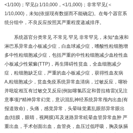
<1/100)；罕见(≧1/10,000，<1/1,000)；非常罕见(＜
1/10,000)，未知(依据现有数据而不能确定)。在每个器官系
统分组中，不良反应按照其严重程度递减排序。
系统器官分类常见 不常见 罕见 非常罕见，未知*血液和
淋巴系异常血小板减少症，白血球减少症，嗜酸性粒细胞增
多中性粒细胞减少症，包括严重的中性粒细胞减少血栓性血
小板减少性紫癜(TTP)，再生障碍性贫血，全血细胞减少
症，粒细胞缺乏症，严重的血小板减少症，获得性血友病
A,粒细胞减少，贫血免疫系统异常血清病，过敏反应，噻吩
并吡啶相互有过敏交叉反应(例如噻氯匹定和普拉格雷)(见注
意事项)*精神异常幻觉，意识混乱神经系统异常颅内出血(有
报道致命)，头痛，感觉异常，头晕味觉紊乱眼部异常眼出
血(结膜，眼睛，视网膜)耳及迷路异常眩晕血管异常血肿 严
重出血，手术创面出血，血管炎，血压过低呼吸，胸及纵膈