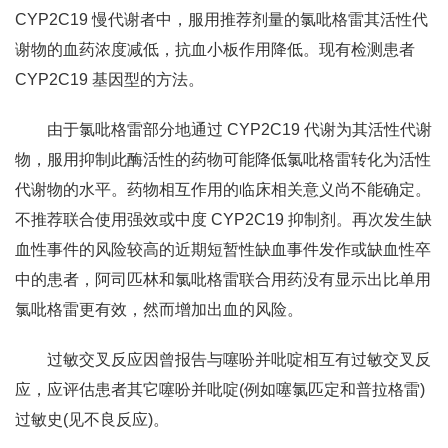
CYP2C19 慢代谢者中，服用推荐剂量的氯吡格雷其活性代
谢物的血药浓度减低，抗血小板作用降低。现有检测患者
CYP2C19 基因型的方法。
由于氯吡格雷部分地通过 CYP2C19 代谢为其活性代谢
物，服用抑制此酶活性的药物可能降低氯吡格雷转化为活性
代谢物的水平。药物相互作用的临床相关意义尚不能确定。
不推荐联合使用强效或中度 CYP2C19 抑制剂。再次发生缺
血性事件的风险较高的近期短暂性缺血事件发作或缺血性卒
中的患者，阿司匹林和氯吡格雷联合用药没有显示出比单用
氯吡格雷更有效，然而增加出血的风险。
过敏交叉反应因曾报告与噻吩并吡啶相互有过敏交叉反
应，应评估患者其它噻吩并吡啶(例如噻氯匹定和普拉格雷)
过敏史(见不良反应)。