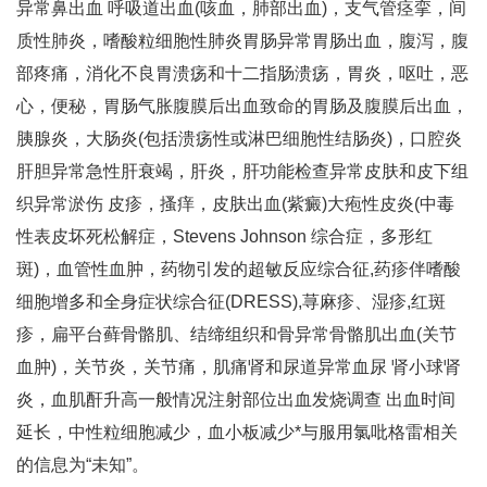
异常鼻出血 呼吸道出血(咳血，肺部出血)，支气管痉挛，间
质性肺炎，嗜酸粒细胞性肺炎胃肠异常胃肠出血，腹泻，腹
部疼痛，消化不良胃溃疡和十二指肠溃疡，胃炎，呕吐，恶
心，便秘，胃肠气胀腹膜后出血致命的胃肠及腹膜后出血，
胰腺炎，大肠炎(包括溃疡性或淋巴细胞性结肠炎)，口腔炎
肝胆异常急性肝衰竭，肝炎，肝功能检查异常皮肤和皮下组
织异常淤伤 皮疹，搔痒，皮肤出血(紫癜)大疱性皮炎(中毒
性表皮坏死松解症，Stevens Johnson 综合症，多形红
斑)，血管性血肿，药物引发的超敏反应综合征,药疹伴嗜酸
细胞增多和全身症状综合征(DRESS),荨麻疹、湿疹,红斑
疹，扁平台藓骨骼肌、结缔组织和骨异常骨骼肌出血(关节
血肿)，关节炎，关节痛，肌痛肾和尿道异常血尿 肾小球肾
炎，血肌酐升高一般情况注射部位出血发烧调查 出血时间
延长，中性粒细胞减少，血小板减少*与服用氯吡格雷相关
的信息为“未知”。