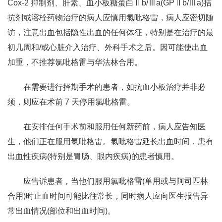
Cox-2 抑制剂、肝素、血小板糖蛋白Ⅱb/Ⅲa(GPⅡb/Ⅲa)拮
抗剂或溶栓药物治疗的病人应慎用氯吡格雷，病人应密切随
访，注意出血包括隐性出血的任何体征，特别是在治疗的最
初几周和/或心脏介入治疗、外科手术之后。因可能使出血
加重，不推荐氯吡格雷与华法林合用。
在需要进行择期手术的患者，如抗血小板治疗并非必
须，则应在术前 7 天停用氯吡格雷。
在安排任何手术前和服用任何新药前，病人应告知医
生，他们正在服用氯吡格雷。氯吡格雷延长出血时间，患有
出血性疾病(特别是胃肠、眼内疾病)的患者慎用。
应告诉患者，当他们服用氯吡格雷(单用或与阿司匹林
合用)时止血时间可能比往常长，同时病人应向医生报告异
常出血情况(部位和出血时间)。