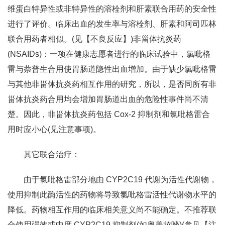
维蛋白特异性或非特异性的溶栓剂和肝素联合用药的安全性
进行了评价。临床出血的发生率与溶栓剂、肝素和阿司匹林
联合用药者相似。(见【不良反应】)非甾体抗炎药
(NSAIDs)：一项在健康志愿者进行的临床试验中，氯吡格
雷与萘普生合用使胃肠道隐性出血增加。由于缺少氯吡格雷
与其他非甾体抗炎药相互作用的研究，所以，是否同所有非
甾体抗炎药合用均会增加胃肠道出血的危险性事件尚不清
楚。因此，非甾体抗炎药包括 Cox-2 抑制剂和氯吡格雷合
用时应小心(见注意事项)。
其它联合治疗：
由于氯吡格雷部分地由 CYP2C19 代谢为活性代谢物，
使用抑制此酶活性的药物将导致氯吡格雷活性代谢物水平的
降低。药物相互作用的临床相关意义尚不能确定。不推荐联
合使用强效或中度 CYP2C19 抑制剂(如奥美拉唑)(参见【注