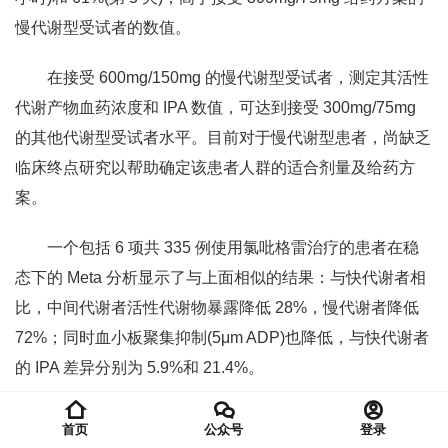
慢代谢型受试者的数值。
在接受 600mg/150mg 的慢代谢型受试者，测定其活性
代谢产物血药浓度和 IPA 数值，可达到接受 300mg/75mg
的其他代谢型受试者水平。目前对于慢代谢型患者，尚缺乏
临床终点研究以帮助确定该患者人群的适合剂量及给药方
案。
一个包括 6 项共 335 例使用氯吡格雷治疗的患者在稳
态下的 Meta 分析显示了与上面相似的结果：与快代谢者相
比，中间代谢者活性代谢物暴露降低 28%，慢代谢者降低
72%；同时血小板聚集抑制(5μm ADP)也降低，与快代谢者
的 IPA 差异分别为 5.9%和 21.4%。
尚缺乏前瞻性、随机、对照试验结果以评价 CYP2C19
首页
公众号
登录
基因型对接受氯吡格雷治疗的患者临床结局的影响。但是有