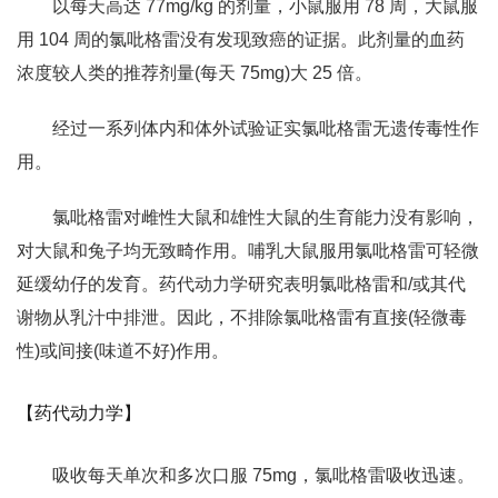
以每天高达 77mg/kg 的剂量，小鼠服用 78 周，大鼠服
用 104 周的氯吡格雷没有发现致癌的证据。此剂量的血药
浓度较人类的推荐剂量(每天 75mg)大 25 倍。
经过一系列体内和体外试验证实氯吡格雷无遗传毒性作
用。
氯吡格雷对雌性大鼠和雄性大鼠的生育能力没有影响，
对大鼠和兔子均无致畸作用。哺乳大鼠服用氯吡格雷可轻微
延缓幼仔的发育。药代动力学研究表明氯吡格雷和/或其代
谢物从乳汁中排泄。因此，不排除氯吡格雷有直接(轻微毒
性)或间接(味道不好)作用。
【药代动力学】
吸收每天单次和多次口服 75mg，氯吡格雷吸收迅速。