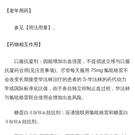
【老年用药】
参见【用法用量】。
【药物相互作用】
口服抗凝剂：因能增加出血强度，不提倡波立维与口服
抗凝药合用(见注意事项)。尽管每天服用 75mg 氯吡格雷不
会改变长期接受华法林治疗的患者的 S-华法林的药代动力
学或国际标准化比值，由于各自独立抑制止血过程，华法林
与氯吡格雷联合使用会增加出血风险。
糖蛋白Ⅱb/Ⅲa 拮抗剂：应谨慎联用氯吡格雷和糖蛋白
Ⅱb/Ⅲa 拮抗剂。