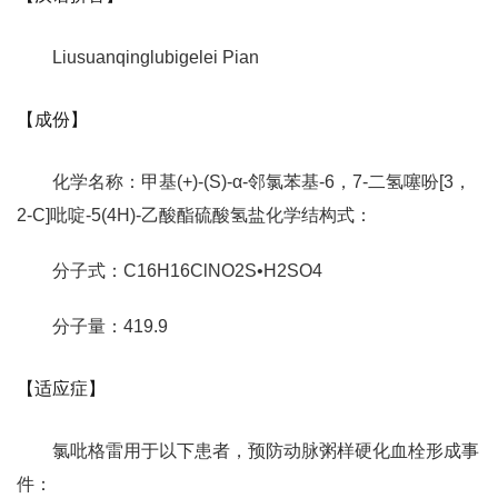
Liusuanqinglubigelei Pian
【成份】
化学名称：甲基(+)-(S)-α-邻氯苯基-6，7-二氢噻吩[3，
2-C]吡啶-5(4H)-乙酸酯硫酸氢盐化学结构式：
分子式：C16H16ClNO2S•H2SO4
分子量：419.9
【适应症】
氯吡格雷用于以下患者，预防动脉粥样硬化血栓形成事
件：