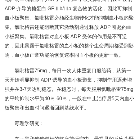
ADP 介导的糖蛋白 GPⅡb/Ⅲa 复合物的活化，因此可抑制
血小板聚集。氯吡格雷必须经生物转化才能抑制血小板的聚
集。氯吡格雷还能阻断其它激动剂通过释放 ADP 引起的血
小板聚集。氯吡格雷对血小板 ADP 受体的作用是不可逆
的，因此暴露于氯吡格雷的血小板的整个生命周期都受到影
晌，血小板正常功能的恢复速率同血小板的更新一致。
氯吡格雷75mg，每日一次人体重复口服给药，从第一
天开始明显抑制 ADP 诱导的血小板聚集，抑制作用逐步增
强并在3-7天达到稳态。在稳态时，每天服用氯吡格雷75mg
的平均抑制水平为40％-60％，一般在中止治疗后5天内血小
板聚集和出血时间逐渐回到基线水平。
毒理学研究：
在大鼠和狒狒进行的临床前研究中，最常见的反应为肝