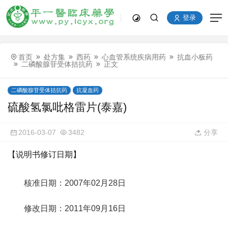
登录
首页
处方集
西药
心血管系统疾病用药
抗血小板药
二磷酸腺苷受体拮抗药
正文
二磷酸腺苷受体拮抗药
抗凝血药
硫酸氢氯吡格雷片(泰嘉)
2016-03-07
3482
分享
【说明书修订日期】
核准日期：2007年02月28日
修改日期：2011年09月16日