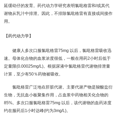
延缓幼仔的发育。药代动力学研究表明氯吡格雷和/或其代
谢物从乳汁中排泄。因此，不排除氯吡格雷有直接或间接作
用。
【药代动力学】
健康人多次口服氯吡格雷75mg 以后，氯吡格雷吸收迅
速。母体化合物的血浆浓度很低，一般在用药2小时后低于
定量限(0.00025mg/L)。根据尿液中氯吡格雷代谢物排泄量
计算，至少有50％药物被吸收。
氯吡格雷广泛地在肝脏代谢。主要代谢产物是羧酸盐衍
生物，无抗血小板聚集作用，占血浆中药物相关化合物的
85%。多次口服氯吡格雷75mg 以后，该代谢物的血药浓度
约在服药后1小时达峰(约为3mg/L)。