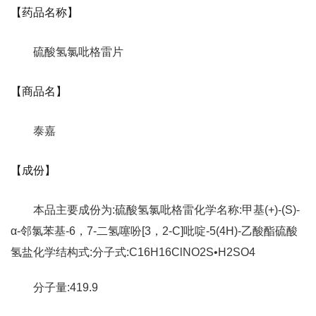
【药品名称】
硫酸氢氯吡格雷片
【商品名】
泰嘉
【成份】
本品主要成份为:硫酸氢氯吡格雷化学名称:甲基(+)-(S)-
α-邻氯苯基-6，7-二氢噻吩[3，2-C]吡啶-5(4H)-乙酸酯硫酸
氢盐化学结构式:分子式:C16H16ClNO2S•H2SO4
分子量:419.9