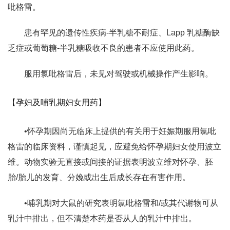
吡格雷。
患有罕见的遗传性疾病-半乳糖不耐症、Lapp 乳糖酶缺
乏症或葡萄糖-半乳糖吸收不良的患者不应使用此药。
服用氯吡格雷后，未见对驾驶或机械操作产生影响。
【孕妇及哺乳期妇女用药】
•怀孕期因尚无临床上提供的有关用于妊娠期服用氯吡
格雷的临床资料，谨慎起见，应避免给怀孕期妇女使用波立
维。动物实验无直接或间接的证据表明波立维对怀孕、胚
胎/胎儿的发育、分娩或出生后成长存在有害作用。
•哺乳期对大鼠的研究表明氯吡格雷和/或其代谢物可从
乳汁中排出，但不清楚本药是否从人的乳汁中排出。