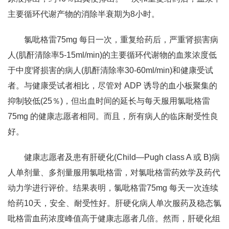
主要循环代谢产物的消除半衰期为8小时。
氯吡格雷75mg 每日一次，重复给药后，严重肾损害病
人(肌酐清除率5-15ml/min)的主要循环代谢物的血浆浓度低
于中度肾损害的病人(肌酐清除率30-60ml/min)和健康受试
者。与健康受试者相比，尽管对 ADP 诱导的血小板聚集的
抑制较低(25％)，但出血时间的延长与每天服用氯吡格雷
75mg 的健康志愿者相同。而且，所有病人的临床耐受性良
好。
健康志愿者及患有肝硬化(Child—Pugh class A 或 B)病
人单剂量、多剂量服用氯吡格雷，对氯吡格雷药效学及药代
动力学进行评价。结果表明，氯吡格雷75mg 每天一次连续
给药10天，安全、耐受性好。肝硬化病人单次服药及稳态氯
吡格雷血药浓度峰值高于健康志愿者几倍。然而，肝硬化组