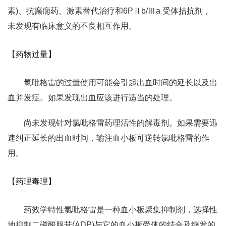
素)、抗癫痫药、激素替代治疗和6PⅡb/Ⅲa 受体拮抗剂，
未发现有临床意义的不良相互作用。
【药物过量】
氯吡格雷的过量使用可能会引起出血时间的延长以及出
血并发症。如果发现出血应该进行适当的处理。
尚未发现针对氯吡格雷药理活性的解毒剂。如果需要迅
速纠正延长的出血时间，输注血小板可逆转氯吡格雷的作
用。
【药理毒理】
药效学特性氯吡格雷是一种血小板聚集抑制剂，选择性
地抑制二磷酸腺苷(ADP)与它的血小板受体的结合及继发的