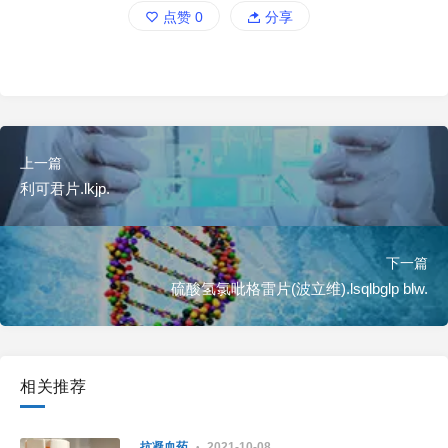
点赞
0
分享
上一篇
利可君片.lkjp.
下一篇
硫酸氢氯吡格雷片(波立维).lsqlbglp blw.
相关推荐
抗凝血药
2021-10-08