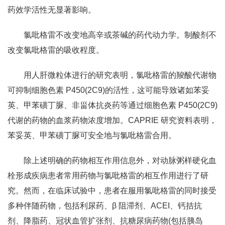
药效学活性无显著影响。
氯吡格雷不改变地高辛或茶碱的药代动力学。制酸剂不
改变氯吡格雷的吸收程度。
用人肝微粒体进行的研究表明，氯吡格雷的羧酸代谢物
可抑制细胞色素 P450(2C9)的活性，这可能导致诸如苯妥
英、甲苯磺丁脲、非甾体抗炎药等通过细胞色素 P450(2C9)
代谢的药物的血浆药物浓度增加。CAPRIE 研究资料表明，
苯妥英、甲苯磺丁脲可安全地与氯吡格雷合用。
除上述明确的药物相互作用信息外，对动脉粥样硬化血
栓形成疾病患者常用药物与氯吡格雷的相互作用进行了研
究。然而，在临床试验中，患者在服用氯吡格雷的同时接受
多种伴随药物，包括利尿药、β 阻滞剂、ACEI、钙拮抗
剂、降脂药、冠状血管扩张剂、抗糖尿病药物(包括胰岛