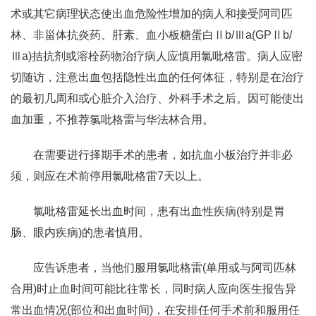
术或其它病理状态使出血危险性增加的病人和接受阿司匹
林、非甾体抗炎药、肝素、血小板糖蛋白Ⅱb/Ⅲa(GPⅡb/
Ⅲa)拮抗剂或溶栓药物治疗病人应慎用氯吡格雷。病人应密
切随访，注意出血包括隐性出血的任何体征，特别是在治疗
的最初几周和或心脏介入治疗、外科手术之后。因可能使出
血加重，不推荐氯吡格雷与华法林合用。
在需要进行择期手术的患者，如抗血小板治疗并非必
须，则应在术前停用氯吡格雷7天以上。
氯吡格雷延长出血时间，患有出血性疾病(特别是胃
肠、眼内疾病)的患者慎用。
应告诉患者，当他们服用氯吡格雷(单用或与阿司匹林
合用)时止血时间可能比往常长，同时病人应向医生报告异
常出血情况(部位和出血时间)，在安排任何手术前和服用任