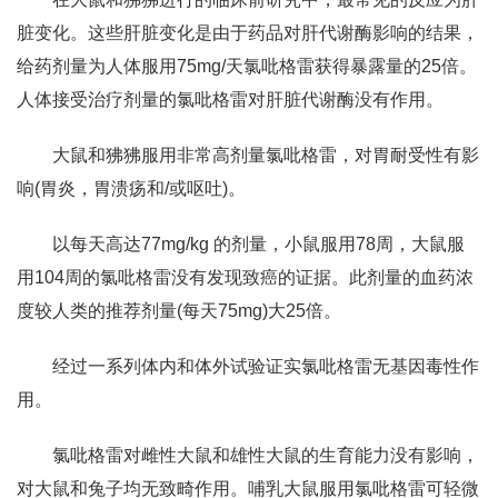
脏变化。这些肝脏变化是由于药品对肝代谢酶影响的结果，
给药剂量为人体服用75mg/天氯吡格雷获得暴露量的25倍。
人体接受治疗剂量的氯吡格雷对肝脏代谢酶没有作用。
大鼠和狒狒服用非常高剂量氯吡格雷，对胃耐受性有影
响(胃炎，胃溃疡和/或呕吐)。
以每天高达77mg/kg 的剂量，小鼠服用78周，大鼠服
用104周的氯吡格雷没有发现致癌的证据。此剂量的血药浓
度较人类的推荐剂量(每天75mg)大25倍。
经过一系列体内和体外试验证实氯吡格雷无基因毒性作
用。
氯吡格雷对雌性大鼠和雄性大鼠的生育能力没有影响，
对大鼠和兔子均无致畸作用。哺乳大鼠服用氯吡格雷可轻微