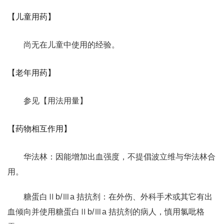
【儿童用药】
尚无在儿童中使用的经验。
【老年用药】
参见【用法用量】
【药物相互作用】
华法林：因能增加出血强度，不提倡波立维与华法林合
用。
糖蛋白Ⅱb/Ⅲa 拮抗剂：在外伤、外科手术或其它有出
血倾向并使用糖蛋白Ⅱb/Ⅲa 拮抗剂的病人，慎用氯吡格