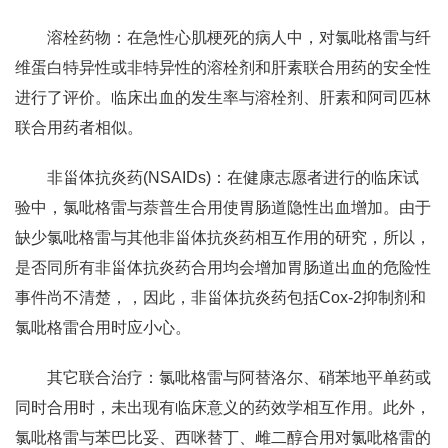
溶栓药物：在急性心肌梗死的病人中，对氯吡格雷与纤
维蛋白特异性或非特异性的溶栓剂和肝素联合用药的安全性
进行了评价。临床出血的发生率与溶栓剂、肝素和阿司匹林
联合用药者相似。
非甾体抗炎药(NSAIDs)：在健康志愿者进行的临床试
验中，氯吡格雷与萘普生合用使胃肠道隐性出血增加。由于
缺少氯吡格雷与其他非甾体抗炎药相互作用的研究，所以，
是否同所有非甾体抗炎药合用均会增加胃肠道出血的危险性
事件尚不清楚，，因此，非甾体抗炎药包括Cox-2抑制剂和
氯吡格雷合用时应小心。
其它联合治疗：氯吡格雷与阿替洛尔、硝苯地平单药或
同时合用时，未出现有临床意义的药效学相互作用。此外，
氯吡格雷与苯巴比妥、西咪替丁、雌二醇合用对氯吡格雷的