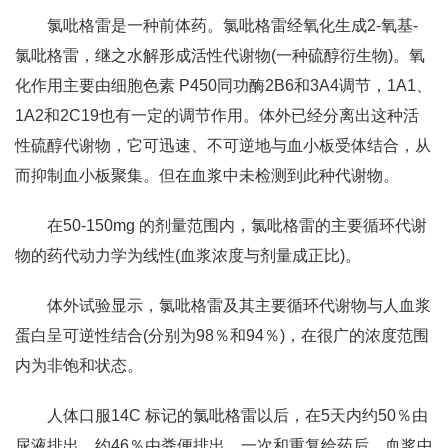
氯吡格雷是一种前体药。氯吡格雷经氧化生成2-氧基-
氯吡格雷，继之水解形成活性代谢物(一种硫醇衍生物)。氧
化作用主要由细胞色素 P450同功酶2B6和3A4调节，1A1、
1A2和2C19也有一定的调节作用。体外已经分离出这种活
性硫醇代谢物，它可迅速、不可逆地与血小板受体结合，从
而抑制血小板聚集。但在血浆中未检测到此种代谢物。
在50-150mg 的剂量范围内，氯吡格雷的主要循环代谢
物的药代动力学为线性(血浆浓度与剂量成正比)。
体外试验显示，氯吡格雷及其主要循环代谢物与人血浆
蛋白呈可逆性结合(分别为98％和94％)，在很广的浓度范围
内为非饱和状态。
人体口服14C 标记的氯吡格雷以后，在5天内约50％由
尿液排出，约46％由粪便排出。一次和重复给药后，血浆中