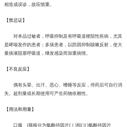
相造成误诊，故应慎重。
【禁忌证】
对本品过敏者，呼吸抑制及有呼吸道梗阻性疾病，尤其
是哮喘发作的患者；多痰患者，以防因抑制咳嗽反射，使大
量痰液阻塞呼吸道，继发感染而加重病情。
【不良反应】
偶有头晕、出汗、恶心、嗜睡等反应，停药后可自行消
失。超剂量或长期使用可产生药物依赖性。
【用法和用量】
口服 (规格分为氨酚待因片(Ⅰ)和(Ⅱ)氨酚待因片