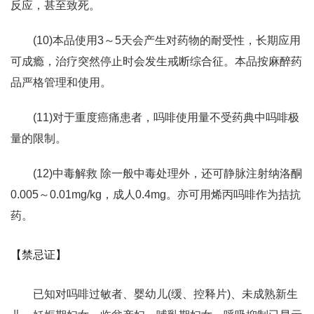
反应，甚至致死。
(10)本品使用3～5天会产生对药物的耐受性，长期应用
可成瘾，治疗突然停止时会发生戒断综合征。本品按麻醉药
品严格管理和使用。
(11)对于重度癌痛患者，吗啡使用量不受药典中吗啡极
量的限制。
(12)中毒解救 除一般中毒处理外，还可静脉注射纳洛酮
0.005～0.01mg/kg，成人0.4mg。亦可用烯丙吗啡作为拮抗
药。
【禁忌证】
已知对吗啡过敏者、婴幼儿(缓、控释片)、未成熟新生