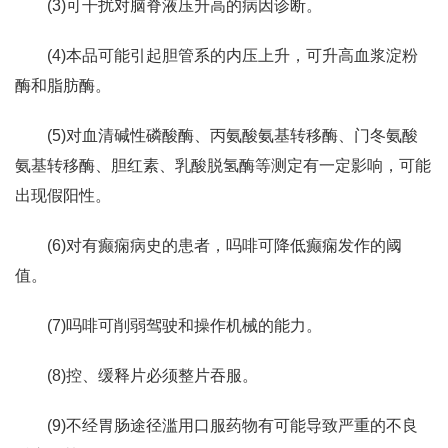
(3)可干扰对脑脊液压升高的病因诊断。
(4)本品可能引起胆管系的内压上升，可升高血浆淀粉
酶和脂肪酶。
(5)对血清碱性磷酸酶、丙氨酸氨基转移酶、门冬氨酸
氨基转移酶、胆红素、乳酸脱氢酶等测定有一定影响，可能
出现假阳性。
(6)对有癫痫病史的患者，吗啡可降低癫痫发作的阈
值。
(7)吗啡可削弱驾驶和操作机械的能力。
(8)控、缓释片必须整片吞服。
(9)不经胃肠途径滥用口服药物有可能导致严重的不良