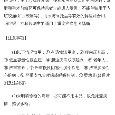
脏负担；用于心源性哮喘可使肺水肿症状暂时有所缓解；麻
醉和手术前给药可保持患者宁静进入嗜睡；不能单独用于内
脏绞痛(如胆绞痛等)，而应与阿托品等有效的解痉药合用。
吗啡缓、控释片则主要适用于重度癌痛患者镇痛。
【注意事项】
(1)以下情况慎用：① 有药物滥用史，② 颅内压升高，
③ 低血容量性低血压，④ 胆道疾病或胰腺炎，⑤ 老年人，
⑥ 严重肾衰，⑦ 严重慢性阻塞性肺部疾患，⑧ 严重肺源性
心脏病，⑨ 严重支气管哮喘或呼吸抑制，⑩ 婴幼儿(普通片
剂及注射液)。
(2)未明确诊断的疼痛，尽可能不用本品，以免掩盖病
情，贻误诊断。