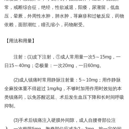
常，戒断综合征，绝经，性欲减退，阳痿，尿潴留，低血
压，晕厥，外周性水肿，肺水肿，荨麻疹和过敏反应，药物
依赖，面部潮红，瞳孔缩小，药物耐受。
【用法和用量】
注射：(1)皮下注射，①成人常用量一次5～15mg，一
日15～40mg；②极量：一次20mg，一日60mg。
(2)成人镇痛时常用静脉注射量：5～10mg；用作静脉
全麻按体重不得超过 1mg/kg，不够时加用作用时效短的本
类镇痛药，以免苏醒迟延、术后发生血压下降和长时间呼吸
抑制。
(3)手术后镇痛注入硬膜外间隙，成人自腰脊部位注
入，一次极限5mg，胸脊部位应减为2～3mg，按一定的间