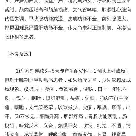
儿、妊娠期妇女、临盆产妇、哺乳期妇女、呼吸抑制已显示
紫绀、颅内压增高和颅脑损伤、支气管哮喘、肺源性心脏病
代偿失调、甲状腺功能减退、皮质功能不全、前列腺肥大、
排尿困难及严重肝功能不全、休克尚未纠正控制前、麻痹性
肠梗阻等患者。
【不良反应】
(1)注射剂连续3～5天即产生耐受性，1周以上可成瘾；
但对于晚期中重度癌痛患者，如果治疗适当，少见依赖及成
瘾现象。(2)常见：腹痛，食欲减退，便秘，口干，消化不
良 ，恶心 ，呕吐，思维混乱，头痛，失眠，肌肉不自主收
缩，嗜睡，支气管痉挛，咳嗽减少，皮疹，寒战，瘙痒，出
汗。(3)不常见：肝酶升高，胆部疼痛，胃肠功能紊乱，肠
梗阻，味觉反常，兴奋，烦躁不安，欣快，幻觉，不适，情
绪改变，感觉异常，呼吸抑制，癫痫发作，眩晕，视觉异