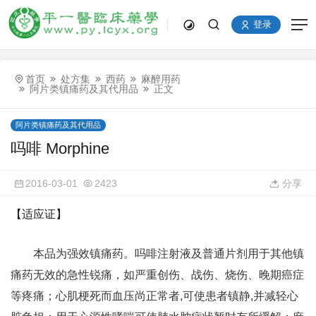
登录
首页
处方集
西药
麻醉用药
阿片类镇痛药及其代用品
正文
阿片类镇痛药及其代用品
吗啡 Morphine
2016-03-01
2423
分享
【适应证】
本品为强效镇痛药。吗啡注射液及普通片剂用于其他镇
痛药无效的急性锐痛，如严重创伤、战伤、烧伤、晚期癌症
等疼痛；心肌梗死而血压尚正常者,可使患者镇静,并减轻心