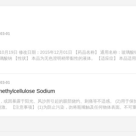
03-01
10月19日 修改日期：2015年12月01日 【药品名称】 通用名称：玻璃酸
璃酸钠 【性状】 本品为无色澄明稍带黏性的液体。 【适应症】 本品适
03-01
rboxymethylcellulose Sodium
燥，或因暴露于阳光、风沙所引起的眼部烧灼、刺痛等不适感。 (2)用于保
。 【注意事项】 (1)为防止污染，勿将瓶嘴触及任何物体表面。不可重复 