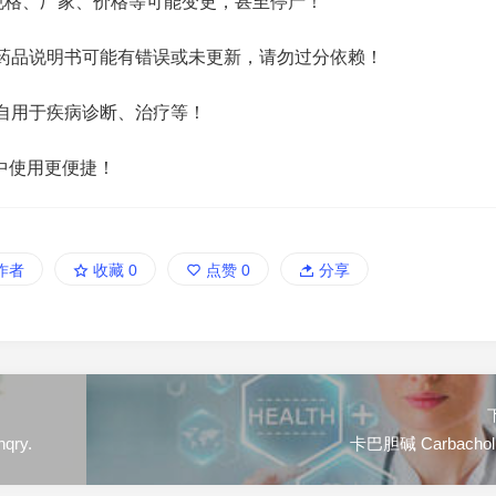
规格、厂家、价格等可能变更，甚至停产！
药品说明书可能有错误或未更新，请勿过分依赖！
自用于疾病诊断、治疗等！
中使用更便捷！
作者
收藏
0
点赞
0
分享
qry.
卡巴胆碱 Carbachol.