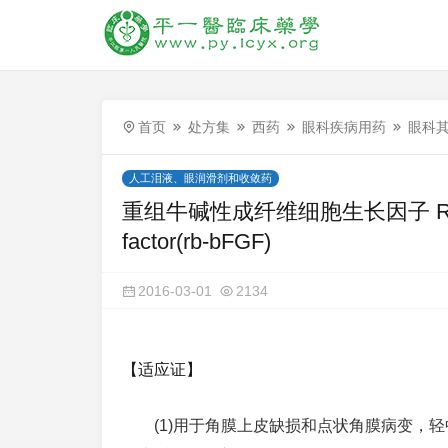
首页
处方集
西药
眼科疾病用药
眼科
人工泪液、眼润滑剂和收敛药
重组牛碱性成纤维细胞生长因子 Recombinan
factor(rb-bFGF)
2016-03-01
2134
【适应证】
(1)用于角膜上皮缺损和点状角膜病变，