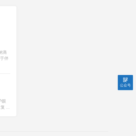
钠滴
用于伴
公众号
护眼
...