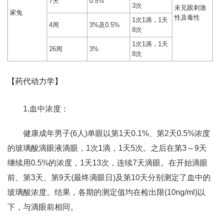
7天
0.5%
3次
未见眼刺激
家兔
性及毒性
1次1滴，1天
4周
3%及0.5%
8次
1次1滴，1天
26周
3%
8次
【药代动力学】
1.血中浓度：
健康成年男子(6人)单眼以第1天0.1%、第2天0.5%浓度
的玻璃酸滴眼液滴眼，1次1滴，1天5次。之后在第3～9天
继续用0.5%的浓度，1天13次，连续7天滴眼。在开始滴眼
前、第3天、第9天(最终滴眼日)及第10天分别测定了血中的
玻璃酸浓度。结果，各期的测定值均在检出限(10ng/ml)以
下，与滴眼前相同。