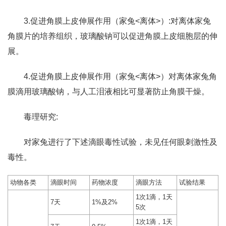
3.促进角膜上皮伸展作用（家兔<离体>）:对离体家兔
角膜片的培养组织，玻璃酸钠可以促进角膜上皮细胞层的伸
展。
4.促进角膜上皮伸展作用（家兔<离体>）对离体家兔角
膜滴用玻璃酸钠，与人工泪液相比可显著防止角膜干燥。
毒理研究:
对家兔进行了下述滴眼毒性试验，未见任何眼刺激性及
毒性。
动物各类
滴眼时间
药物浓度
滴眼方法
试验结果
1次1滴，1天
7天
1%及2%
5次
1次1滴，1天