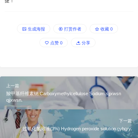
捷！
生成海报
打赏作者
收藏
0
点赞
0
分享
上一篇
羧甲基纤维素钠 Carboxymethylcellulose Sodium.sjjxwsn
qjjxwsn.
下一篇
过氧化氢溶液(3%) Hydrogen peroxide solution.gyhqry.