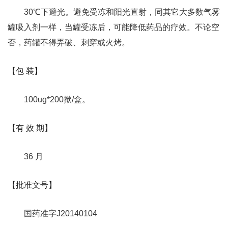
30℃下避光。避免受冻和阳光直射，同其它大多数气雾
罐吸入剂一样，当罐受冻后，可能降低药品的疗效。不论空
否，药罐不得弄破、刺穿或火烤。
【包 装】
100ug*200揿/盒。
【有 效 期】
36 月
【批准文号】
国药准字J20140104