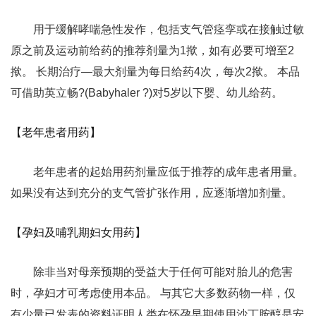
用于缓解哮喘急性发作，包括支气管痉孪或在接触过敏
原之前及运动前给药的推荐剂量为1揿，如有必要可增至2
揿。 长期治疗—最大剂量为每日给药4次，每次2揿。 本品
可借助英立畅?(Babyhaler ?)对5岁以下婴、幼儿给药。
【老年患者用药】
老年患者的起始用药剂量应低于推荐的成年患者用量。
如果没有达到充分的支气管扩张作用，应逐渐增加剂量。
【孕妇及哺乳期妇女用药】
除非当对母亲预期的受益大于任何可能对胎儿的危害
时，孕妇才可考虑使用本品。 与其它大多数药物一样，仅
有少量已发表的资料证明人类在怀孕早期使用沙丁胺醇是安