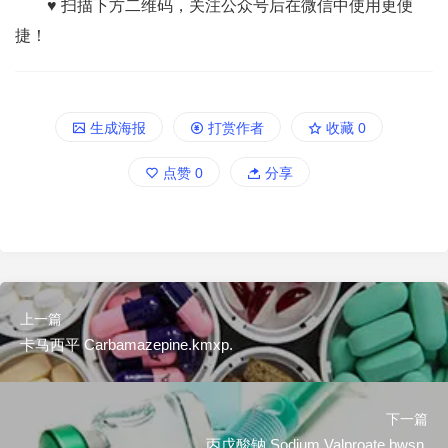
♥ 扫描下方二维码，关注公众号后在微信中使用更便
捷！
生成海报
打赏作者
收藏
0
点赞
0
分享
上一篇
卡马西平 Carbamazepine.kmxp.
下一篇
丙戊酸钠 Sodium Valproate.bwsn.