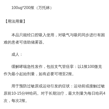
100ug*200揿（万托林）
【用法用量】
本品只能经口腔吸入使用，对吸气与吸药同步进行有困
难的患者可借助储雾器。
成人：
缓解哮喘急性发作，包括支气管痉挛：以1揿100微克
作为最小起始剂量，如有必要可增至2揿。
用于预防过敏原或运动引发的症状：运动前或接触过敏
原前10-15分钟给药。对于长期治疗，最大剂量为每日给药4
次，每次2揿。