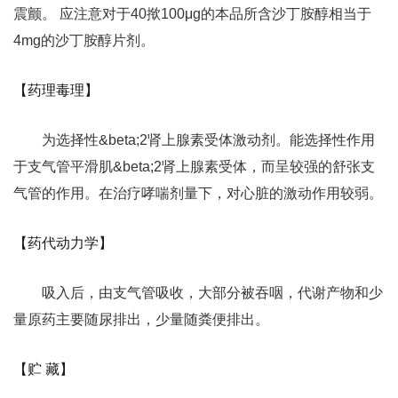
震颤。 应注意对于40揿100μg的本品所含沙丁胺醇相当于
4mg的沙丁胺醇片剂。
【药理毒理】
为选择性&beta;2肾上腺素受体激动剂。能选择性作用
于支气管平滑肌&beta;2肾上腺素受体，而呈较强的舒张支
气管的作用。在治疗哮喘剂量下，对心脏的激动作用较弱。
【药代动力学】
吸入后，由支气管吸收，大部分被吞咽，代谢产物和少
量原药主要随尿排出，少量随粪便排出。
【贮 藏】