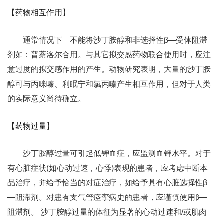
【药物相互作用】
通常情况下，不能将沙丁胺醇和非选择性β—受体阻滞
剂如：普萘洛尔合用。与其它拟交感药物联合使用时，应注
意过度的拟交感作用的产生。动物研究表明，大量的沙丁胺
醇可与丙咪嗪、利眠宁和氯丙嗪产生相互作用，但对于人类
的实际意义尚待确立。
【药物过量】
沙丁胺醇过量可引起低钾血症，应监测血钾水平。对于
有心脏症状(如心动过速，心悸)表现的患者，应考虑中断本
品治疗，并给予恰当的对症治疗，如给予具有心脏选择性β
—阻滞剂。对患有支气管痉挛病史的患者，应谨慎使用β—
阻滞剂。 沙丁胺醇过量的体征为显著的心动过速和/或肌肉