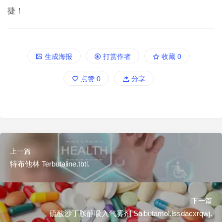
捷！
生成海报
打赏作者
收藏
0
点赞
0
分享
上一篇
特布他林 Terbutaline.tbtl.
下一篇
硫酸沙丁胺醇吸入气雾剂 Salbutamol.lssdacxrqwj.