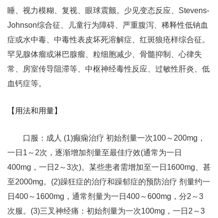
睡、视力模糊、复视、眼球震颤。少见变态反应、Stevens-
Johnson综合征、儿童行为障碍、严重腹泻、稀释性低钠血
症或水中毒、中毒性表皮坏死溶解症、红斑狼疮样综合征。
罕见腺体瘤或淋巴腺瘤、粒细胞减少、骨髓抑制、心律失
常、房室传导阻滞等、中枢神经毒性反应、过敏性肝炎、低
血钙症等。
【用法和用量】
口服：成人 (1)癫痫治疗 初始剂量一次100～200mg，
一日1～2次，逐渐增加剂量至最佳疗效(通常为一日
400mg，一日2～3次)。某些患者需增加至一日1600mg、甚
至2000mg。(2)躁狂症的治疗和躁郁症的预防治疗 剂量约一
日400～1600mg，通常剂量为一日400～600mg，分2～3
次服。(3)三叉神经痛：初始剂量为一次100mg，一日2～3