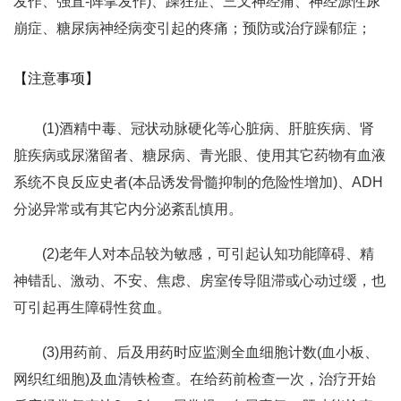
发作、强直-阵挛发作)、躁狂症、三叉神经痛、神经源性尿
崩症、糖尿病神经病变引起的疼痛；预防或治疗躁郁症；
【注意事项】
(1)酒精中毒、冠状动脉硬化等心脏病、肝脏疾病、肾
脏疾病或尿潴留者、糖尿病、青光眼、使用其它药物有血液
系统不良反应史者(本品诱发骨髓抑制的危险性增加)、ADH
分泌异常或有其它内分泌紊乱慎用。
(2)老年人对本品较为敏感，可引起认知功能障碍、精
神错乱、激动、不安、焦虑、房室传导阻滞或心动过缓，也
可引起再生障碍性贫血。
(3)用药前、后及用药时应监测全血细胞计数(血小板、
网织红细胞)及血清铁检查。在给药前检查一次，治疗开始