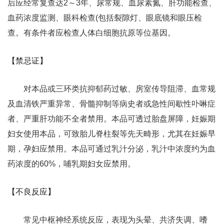
后应经常复查达2～3年、尿常规、血尿素氮、肝功能检查、
血药浓度监测、眼科检查(包括裂隙灯、眼底镜和眼压检
查。有条件者应检查人体白细胞抗原等位基因。
【禁忌证】
对本品或三环类抗抑郁药过敏、房室传导阻滞、血常规
及血清铁严重异常、骨髓抑制等病史者或急性间歇性卟啉症
者、严重肝功能不全者禁用。本品可透过胎盘屏障，妊娠期
妇女使用本品，可致胎儿脊柱裂等先天畸形，尤其在妊娠早
期，孕妇应禁用。本品可通过乳汁分泌，乳汁中浓度约为血
药浓度的60%，哺乳期妇女应禁用。
【不良反应】
常见中枢神经系统反应，表现为头晕、共济失调、嗜