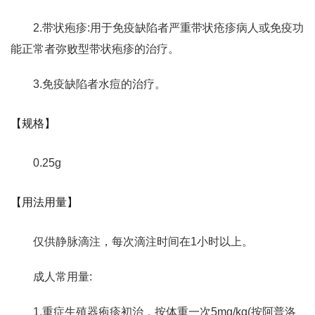
2.带状疱疹:用于免疫缺陷者严重带状疮疹病人或免疫功
能正常者弥败型带状疱疹的治疗。
3.免疫缺陷者水痘的治疗。
【规格】
0.25g
【用法用量】
仅供静脉滴注，每次滴注时间在1小时以上。
成人常用量:
1.重症生殖器疱疹初治，按体重一次5mg/kg(按阿普洛