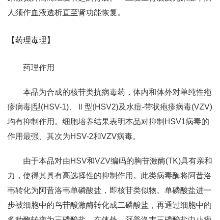
人须作血液透析直至肾功能恢复。
【药理毒理】
药理作用
本品为合成的核苷类抗病毒药，体内和体外对单纯性疱
疹病毒|型(HSV-1)、Ⅱ型(HSV2)及水痘-带状疱疹病毒(VZV)
均有抑制作用。细胞培养结果表明本品对抑制HSV1病毒的
作用最强、其次为HSV-2和VZV病毒。
由于本品对由HSV和VZV编码的胸苷激酶(TK)具有亲和
力，使得其具有高选择性的抑制作用。此类病毒酶将阿昔洛
韦转化为阿昔洛韦单磷酸盐，即核苷类似物。单磷酸盐进一
步被细胞中的鸟苷酸激酶转化成二磷酸盐，再通过细胞中的
多种酶转变为三磷酸盐。在体外，阿普洛韦三磷酸盐中止疱