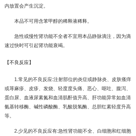
内放置会产生沉淀。
本品不可用含苯甲醇的稀释液稀释。
急性或慢性肾功能不全者不宜用本品静脉滴注，因为滴
速过快时可引起肾功能衰竭。
【不良反应】
1.常见的不良反应:注射部位的炎症或静脉炎、皮肤瘙痒
或荨麻疹、皮疹、发烧、轻度度头痛、恶心、呕吐、腹泻、
蛋白尿、血液尿素氮和血清肌酐值升高、肝功能异常如血清
氨基转移酶、碱性磷酸酶、乳酸脱氢酶、总胆红素轻度升高
等。
2.少见的不良反应有:急性肾功能不全、白细胞和红细胞