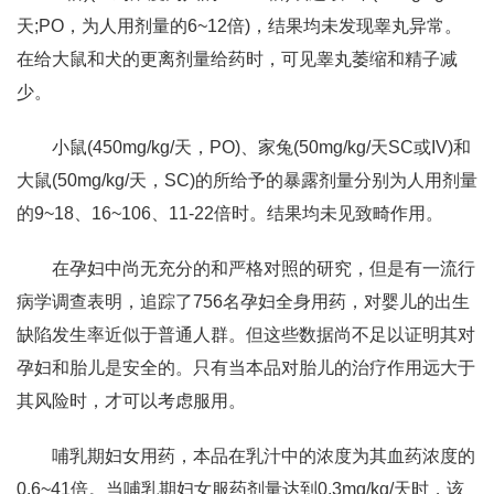
天;PO，为人用剂量的6~12倍)，结果均未发现睾丸异常。
在给大鼠和犬的更离剂量给药时，可见睾丸萎缩和精子减
少。
小鼠(450mg/kg/天，PO)、家兔(50mg/kg/天SC或IV)和
大鼠(50mg/kg/天，SC)的所给予的暴露剂量分别为人用剂量
的9~18、16~106、11-22倍时。结果均未见致畸作用。
在孕妇中尚无充分的和严格对照的研究，但是有一流行
病学调查表明，追踪了756名孕妇全身用药，对婴儿的出生
缺陷发生率近似于普通人群。但这些数据尚不足以证明其对
孕妇和胎儿是安全的。只有当本品对胎儿的治疗作用远大于
其风险时，才可以考虑服用。
哺乳期妇女用药，本品在乳汁中的浓度为其血药浓度的
0.6~41倍。当哺乳期妇女服药剂量达到0.3mg/kg/天时，该