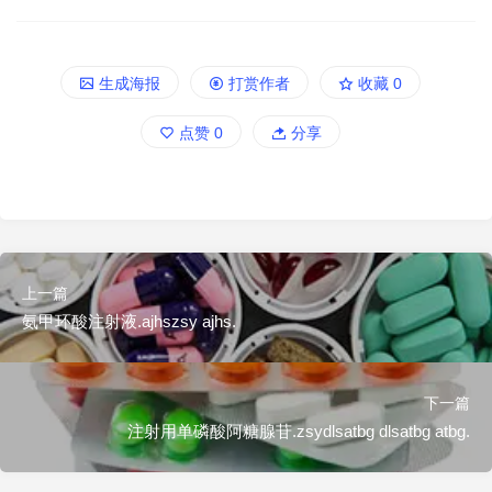
生成海报
打赏作者
收藏
0
点赞
0
分享
上一篇
氨甲环酸注射液.ajhszsy ajhs.
下一篇
注射用单磷酸阿糖腺苷.zsydlsatbg dlsatbg atbg.