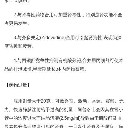
常，应慎用。
2.与肾毒性药物合用可加重肾毒性，特别是肾功能不全
者更易发生。
3.与齐多夫定(Zidovudine)合用可引起肾海性,表现为深
度昏睡和疲劳。
4.与丙磺舒竞争性抑制有机酸分泌,合并用丙磺舒可使本
品的排泄减慢,半衰期延长,体内药物蓄积。
【药物过量】
服用剂量大于20克，可致兴奋、激动、昏迷、震颤、无
力。快速静脉注射给予过高的剂量，阿普洛韦会因其在肾小
管中的浓度过大而结晶沉淀(2.5mg/ml)导致由于肌酸酐及血
尿素氮升高而继发引起的肾衰。一旦发生肾衰及无尿症，病