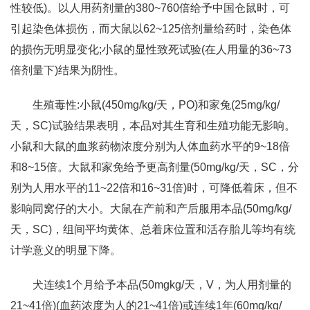
性较低)。以人用药剂量的380~760倍给予中国仓鼠时，可
引起染色体损伤，而大鼠以62~125倍剂量给药时，染色体
的损伤无明显变化;小鼠的显性致死试验(在人用量的36~73
倍剂量下)结果为阴性。
生殖毒性:小鼠(450mg/kg/天，PO)和家兔(25mg/kg/
天，SC)试验结果表明，本品对其生育和生殖功能无影响。
小鼠和大鼠的血浆药物浓度分别为人体血药水平的9~18倍
和8~15倍。大鼠和家免给予更高剂量(50mg/kg/天，SC，分
别为人用水平的11~22倍和16~31倍)时，可降低着床，但不
影响同窝仔的大小。大鼠在产前和产后服用本品(50mg/kg/
天，SC)，组间平均黄体、总着床位置和活存胎儿等均有统
计学意义的明显下降。
犬连续1个月给予本品(50mgkg/天，V，为人用剂量的
21~41倍)(血药浓度为人的21~41倍)或连续1年(60mg/kg/