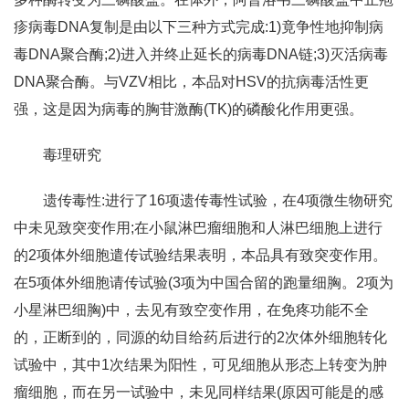
疹病毒DNA复制是由以下三种方式完成:1)竟争性地抑制病
毒DNA聚合酶;2)进入并终止延长的病毒DNA链;3)灭活病毒
DNA聚合酶。与VZV相比，本品对HSV的抗病毒活性更
强，这是因为病毒的胸苷激酶(TK)的磷酸化作用更强。
毒理研究
遗传毒性:进行了16项遗传毒性试验，在4项微生物研究
中未见致突变作用;在小鼠淋巴瘤细胞和人淋巴细胞上进行
的2项体外细胞遣传试验结果表明，本品具有致突变作用。
在5项体外细胞请传试验(3项为中国合留的跑量细胸。2项为
小星淋巴细胸)中，去见有致空变作用，在免疼功能不全
的，正断到的，同源的幼目给药后进行的2次体外细胞转化
试验中，其中1次结果为阳性，可见细胞从形态上转变为肿
瘤细胞，而在另一试验中，未见同样结果(原因可能是的感