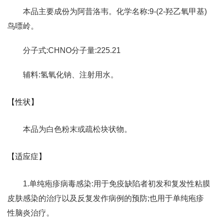
本品主要成份为阿昔洛韦。化学名称:9-(2-羟乙氧甲基)
鸟嘌岭。
分子式:CHNO分子量:225.21
辅料:氢氧化钠、注射用水。
【性状】
本品为白色粉末或疏松块状物。
【适应症】
1.单纯疱疹病毒感染:用于免疫缺陷者初发和复发性粘膜
皮肤感染的治疗以及反复发作病例的预防;也用于单纯疱疹
性脑炎治疗。