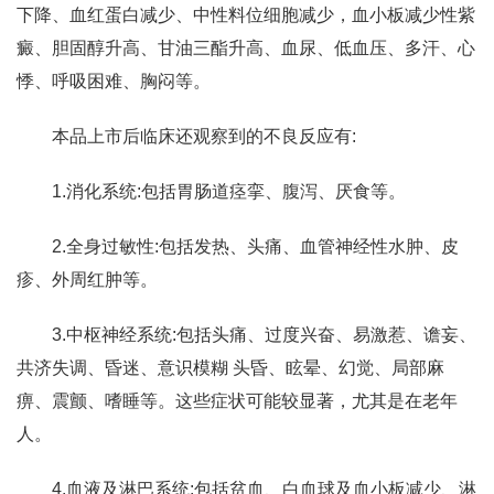
下降、血红蛋白减少、中性料位细胞减少，血小板减少性紫
癜、胆固醇升高、甘油三酯升高、血尿、低血压、多汗、心
悸、呼吸困难、胸闷等。
本品上市后临床还观察到的不良反应有:
1.消化系统:包括胃肠道痉挛、腹泻、厌食等。
2.全身过敏性:包括发热、头痛、血管神经性水肿、皮
疹、外周红肿等。
3.中枢神经系统:包括头痛、过度兴奋、易激惹、谵妄、
共济失调、昏迷、意识模糊 头昏、眩晕、幻觉、局部麻
痹、震颤、嗜睡等。这些症状可能较显著，尤其是在老年
人。
4.血液及淋巴系统:包括贫血、白血球及血小板减少、淋