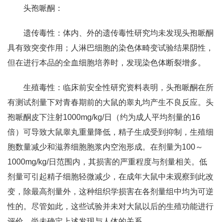
头孢哌酮：
遗传毒性：体内、外的遗传毒性研究均未发现头孢哌酮
具有致突变作用；人淋巴细胞的染色体畸变试验结果阴性，
但在进行本品的全血细胞培养时，发现染色体断裂增多。
生殖毒性：临床前安全性研究资料表明，头孢哌酮在所
有测试剂量下对青春期前的大鼠的睾丸均产生不良反应。头
孢哌酮皮下注射1000mg/kg/日（约为成人平均剂量的16
倍）可导致大鼠睾丸重量降低，精子生成受到抑制，生殖细
胞数量减少和滋养细胞胞浆内空泡形成。在剂量为100～
1000mg/kg/日范围内，其损害的严重程度与剂量相关。低
剂量可引起精子细胞轻微减少，在成年大鼠中未观察到此改
变，除最高剂量外，这种组织学损害在各剂量组中均为可逆
性的。尽管如此，这些试验并未对大鼠以后的生殖功能进行
评价。尚未确定上述发现与人体的关系。