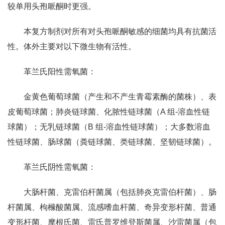
较单用头孢哌酮时更强。
本复方制剂对所有对头孢哌酮敏感的细菌均具有抗菌活
性。体外主要对以下微生物有活性。
革兰氏阳性需氧菌：
金黄色葡萄球菌（产生和不产生青霉素酶的菌株）、表
皮葡萄球菌；肺炎链球菌、化脓性链球菌（A 组-溶血性链
球菌）；无乳链球菌（B 组-溶血性链球菌）；大多数溶血
性链球菌、肠球菌（粪链球菌、类链球菌、坚韧链球菌）。
革兰氏阴性需氧菌：
大肠杆菌、克雷伯杆菌属（包括肺炎克雷伯杆菌）、肠
杆菌属、枸橼酸菌属、流感嗜血杆菌、奇异变形杆菌、普通
变形杆菌、摩根氏菌、雷氏普罗维登斯菌属、沙雷菌属（包