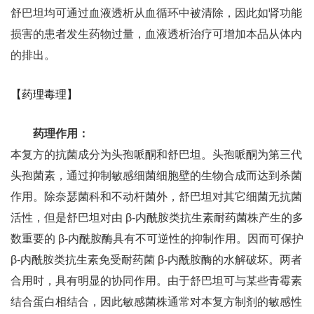
舒巴坦均可通过血液透析从血循环中被清除，因此如肾功能
损害的患者发生药物过量，血液透析治疗可增加本品从体内
的排出。
【药理毒理】
药理作用：
本复方的抗菌成分为头孢哌酮和舒巴坦。头孢哌酮为第三代
头孢菌素，通过抑制敏感细菌细胞壁的生物合成而达到杀菌
作用。除奈瑟菌科和不动杆菌外，舒巴坦对其它细菌无抗菌
活性，但是舒巴坦对由 β-内酰胺类抗生素耐药菌株产生的多
数重要的 β-内酰胺酶具有不可逆性的抑制作用。因而可保护
β-内酰胺类抗生素免受耐药菌 β-内酰胺酶的水解破坏。两者
合用时，具有明显的协同作用。由于舒巴坦可与某些青霉素
结合蛋白相结合，因此敏感菌株通常对本复方制剂的敏感性