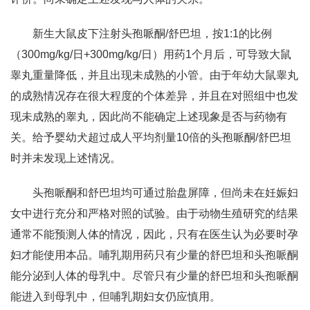
新生大鼠皮下注射头孢哌酮/舒巴坦，按1:1的比例
（300mg/kg/日+300mg/kg/日）用药1个月后，可导致大鼠
睾丸重量降低，并且出现未成熟的小管。由于年幼大鼠睾丸
的成熟情况存在很大程度的个体差异，并且在对照组中也发
现未成熟的睾丸，因此尚不能确定上述现象是否与药物有
关。给予婴幼犬超过成人平均剂量10倍的头孢哌酮/舒巴坦
时并未发现上述情况。
头孢哌酮和舒巴坦均可通过胎盘屏障，但尚未在妊娠妇
女中进行充分和严格对照的试验。由于动物生殖研究的结果
通常不能预测人体的情况，因此，只有在医生认为必要时孕
妇才能使用本品。哺乳期用药只有少量的舒巴坦和头孢哌酮
能分泌到人体的母乳中。尽管只有少量的舒巴坦和头孢哌酮
能进入到母乳中，但哺乳期妇女仍应慎用。