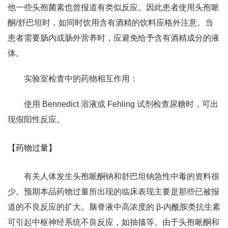
他一些头孢菌素也曾报道有类似反应。因此患者使用头孢哌
酮/舒巴坦时，如同时饮用含有酒精的饮料应格外注意。当
患者需要肠内或肠外营养时，应避免给予含有酒精成分的液
体。
实验室检查中的药物相互作用：
使用 Bennedict 溶液或 Fehling 试剂检查尿糖时，可出
现假阳性反应。
【药物过量】
有关人体发生头孢哌酮钠和舒巴坦钠急性中毒的资料很
少。预期本品药物过量所出现的临床表现主要是那些已被报
道的不良反应的扩大。脑脊液中高浓度的 β-内酰胺类抗生素
可引起中枢神经系统不良反应，如抽搐等。由于头孢哌酮和