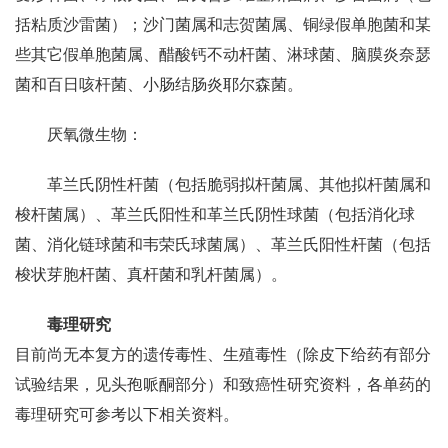
括粘质沙雷菌）；沙门菌属和志贺菌属、铜绿假单胞菌和某
些其它假单胞菌属、醋酸钙不动杆菌、淋球菌、脑膜炎奈瑟
菌和百日咳杆菌、小肠结肠炎耶尔森菌。
厌氧微生物：
革兰氏阴性杆菌（包括脆弱拟杆菌属、其他拟杆菌属和
梭杆菌属）、革兰氏阳性和革兰氏阴性球菌（包括消化球
菌、消化链球菌和韦荣氏球菌属）、革兰氏阳性杆菌（包括
梭状芽胞杆菌、真杆菌和乳杆菌属）。
毒理研究
目前尚无本复方的遗传毒性、生殖毒性（除皮下给药有部分
试验结果，见头孢哌酮部分）和致癌性研究资料，各单药的
毒理研究可参考以下相关资料。