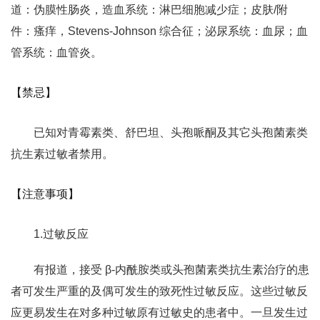
道：伪膜性肠炎，造血系统：淋巴细胞减少症；皮肤/附
件：瘙痒，Stevens-Johnson 综合征；泌尿系统：血尿；血
管系统：血管炎。
【禁忌】
已知对青霉素类、舒巴坦、头孢哌酮及其它头孢菌素类
抗生素过敏者禁用。
【注意事项】
1.过敏反应
有报道，接受 β-内酰胺类或头孢菌素类抗生素治疗的患
者可发生严重的及偶可发生的致死性过敏反应。这些过敏反
应更易发生在对多种过敏原有过敏史的患者中。一旦发生过