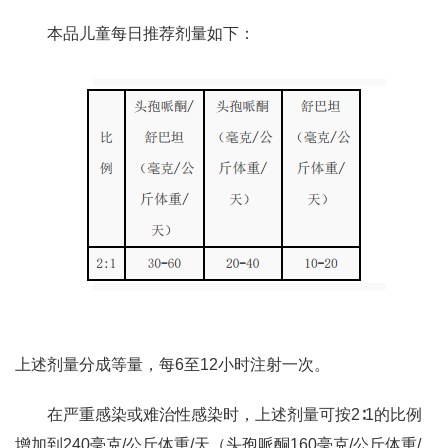
本品儿童每日推荐剂量如下：
上述剂量分成等量，每6至12小时注射一次。
在严重感染或难治性感染时，上述剂量可按2∶1的比例
增加到240毫克/公斤体重/天（头孢哌酮160毫克/公斤体重/