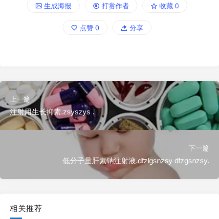
生成海报
打赏作者
收藏
0
点赞
0
分享
上一篇
注射用生长抑素.zsyszys .
下一篇
低分子量肝素钠注射液.dfzlgsnzsy dfzgsnzsy.
相关推荐