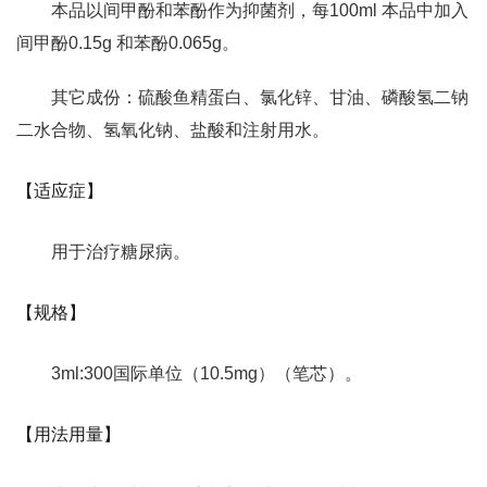
本品以间甲酚和苯酚作为抑菌剂，每100ml 本品中加入
间甲酚0.15g 和苯酚0.065g。
其它成份：硫酸鱼精蛋白、氯化锌、甘油、磷酸氢二钠
二水合物、氢氧化钠、盐酸和注射用水。
【适应症】
用于治疗糖尿病。
【规格】
3ml:300国际单位（10.5mg）（笔芯）。
【用法用量】