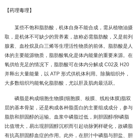
【药理毒理】
某些不饱和脂肪酸，机体自身不能合成，需从植物油摄
取，是机体不可缺少的营养素，故称必需脂肪酸，又是前列
腺素、血栓烷及白三烯等生理活性物质的前体。脂肪酸是人
体的主要能源物质，脂肪酸氧化是体内能量的重要来源。在
氧供给充足的情况下，脂肪酸可在体内分解成 C02及 H20
并释出大量能量，以 ATP 形式供机体利用。除脑组织外，
大多数组织均能氧化脂肪酸，尤以肝及肌肉最活跃。
磷脂是构成细胞生物膜(细胞膜、核膜、线粒体膜)脂双
层的基本骨架，还是构成各种脂蛋白的主要组成成分，参与
脂肪和胆固醇的运输。血浆中磷脂过低，则胆固醇/卵磷脂
比值增大，易出现胆固醇沉积而引起动脉粥样硬化，故磷脂
有抗高胆固醇血症的作用。此外，在胆汁中磷脂与胆盐、胆