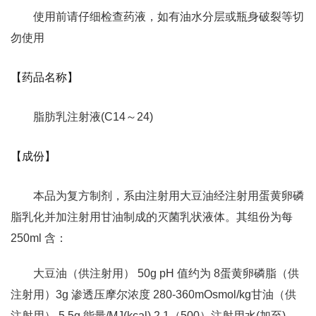
使用前请仔细检查药液，如有油水分层或瓶身破裂等切
勿使用
【药品名称】
脂肪乳注射液(C14～24)
【成份】
本品为复方制剂，系由注射用大豆油经注射用蛋黄卵磷
脂乳化并加注射用甘油制成的灭菌乳状液体。其组份为每
250ml 含：
大豆油（供注射用） 50g pH 值约为 8蛋黄卵磷脂（供
注射用）3g 渗透压摩尔浓度 280-360mOsmol/kg甘油（供
注射用） 5.5g 能量/MJ(kcal) 2.1（500）注射用水(加至)