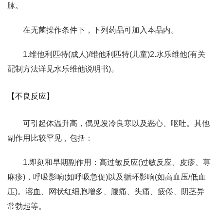
脉。
在无菌操作条件下，下列药品可加入本品内。
1.维他利匹特(成人)/维他利匹特(儿童)2.水乐维他(有关
配制方法详见水乐维他说明书)。
【不良反应】
可引起体温升高，偶见发冷良寒以及恶心、呕吐。其他
副作用比较罕见，包括：
1.即刻和早期副作用：高过敏反应(过敏反应、皮疹、荨
麻疹)，呼吸影响(如呼吸急促)以及循环影响(如高血压/低血
压)。溶血、网状红细胞增多、腹痛、头痛、疲倦、阴茎异
常勃起等。