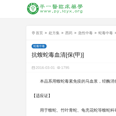
首页
处方集
西药
急性中毒
蛇毒中毒
蛇毒中毒
抗蝮蛇毒血清[保(甲)]
2016-03-01
1795
本品系用蝮蛇毒素免疫的马血浆，经酶消
【适应证】
用于蝮蛇、竹叶青蛇、龟壳花蛇等蝮蛇科