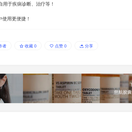
自用于疾病诊断、治疗等！
中使用更便捷！
作者
收藏
0
点赞
0
分享
慈航胶囊.c