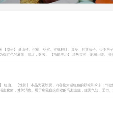
液 【成份】 炒山楂、槟榔、枳实、蜜枇杷叶、瓜蒌、炒莱菔子、炒葶苈
为棕红色的液体；味甜，微苦。 【功能主治】 清热肃肺，消积止咳。用于 .
份】 红曲。 【性状】 本品为硬胶囊，内容物为紫红色的颗粒和粉末；气微
活血化瘀，健脾消食。用于痰阻血瘀所致的高脂血症，症见气短、乏力、头 