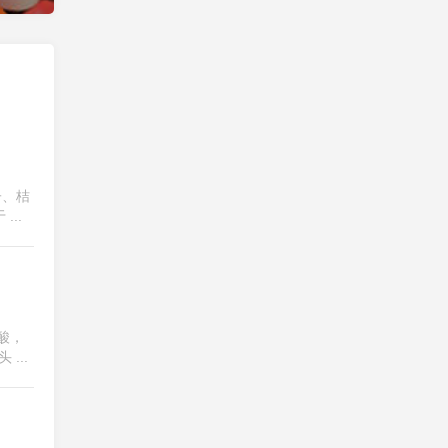
子、桔
..
酸，
...