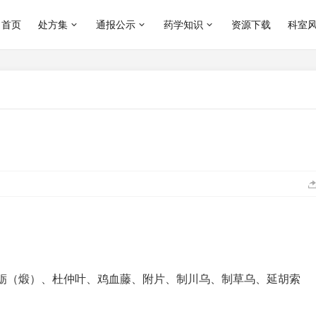
首页
处方集
通报公示
药学知识
资源下载
科室
蛎（煅）、杜仲叶、鸡血藤、附片、制川乌、制草乌、延胡索