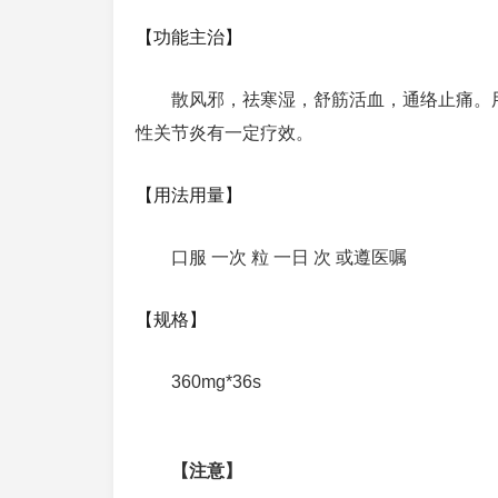
【功能主治】
散风邪，祛寒湿，舒筋活血，通络止痛。
性关节炎有一定疗效。
【用法用量】
口服 一次 粒 一日 次 或遵医嘱
【规格】
360mg*36s
【注意】