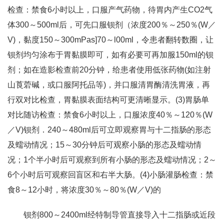
检查：禁食6小时以上，口服产气药物，待胃内产生CO2气
体300～500ml后，可先口服钡剂（浓度200％～250％(W／
V)，黏度150～300mPas]70～l00ml，令患者翻转数圈，让
钡剂均匀涂布于胃黏膜即可，如有必要可再加服150ml的钡
剂；如在造影检查前20分钟，给患者使用低张药物(如注射
山莨菪碱，或口服阿托品等)，并口服清胃酶清洗胃液，再
行双对比检查，胃黏膜表面结构可更清晰显示。(3)胃肠单
对比随访检查：禁食6小时以上，口服浓度40％～120％(W
／V)钡剂．240～480ml后可立即观察胃与十二指肠的形态
及蠕动情况；15～30分钟后可观察小肠的形态及蠕动情
况；1个半小时后可观察到所有小肠的形态及蠕动情况；2～
6个小时后可观察回盲区和右半大肠。(4)小肠灌肠检查：禁
食8～12小时，将浓度30％～80％(W／V)的
钡剂800～2400ml经特制导管直接导入十二指肠或近段