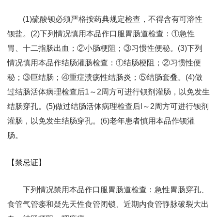
(1)硫酸钡必须严格按药典规定检查，不得含有可溶性
钡盐。(2)下列情况慎用本品作口服胃肠道检查：①急性
胃、十二指肠出血；②小肠梗阻；③习惯性便秘。(3)下列
情况慎用本品作结肠灌肠检查：①结肠梗阻；②习惯性便
秘；③巨结肠；④重症溃疡性结肠炎；⑤结肠套叠。(4)做
过结肠活体病理检查后1～2周方可进行钡剂灌肠，以免发生
结肠穿孔。(5)做过结肠活体病理检查后l～2周方可进行钡剂
灌肠，以免发生结肠穿孔。(6)老年患者慎用本品作钡灌
肠。
【禁忌证】
下列情况禁用本品作口服胃肠道检查：急性胃肠穿孔、
食管气管瘘和疑先天性食管闭锁、近期内食管静脉破裂大出