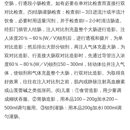
空肠，行逐段小肠检查。如有必要在单对比检查而直接行双
对比检查。(5)结肠灌肠检查：检查前l～3日进流汁或半流汁
饮食，必要时用适量泻剂，并于检查前l～2小时清洁肠道。
经肛门插管人结肠，注人对比剂充盈整个大肠进行造影。注
人浓度20％～60％(W／V)钡剂后，进行透视和摄片，为单
对比造影；然后排出大部分钡剂，再注入气体充盈大肠，为
双对比造影。行直接大肠双对比造影时，先通过导管注入浓
度60％～80％(W／V)钡剂150～300ml，转动体位并注入气
体，使钡剂和气体充盈整个大肠，行双对比造影。为取得良
好效果，往往在注入对比剂之前，肌内或静脉注射高血糖素
或山莨蕾碱之类低张药。(6)儿童：①食管造影，用少量调
成糊状吞服。②胃肠造影，用本品100～200g加水200～
500ml调匀服用。③钡剂灌肠：用本品200g加水l 000ml调
匀灌肠。