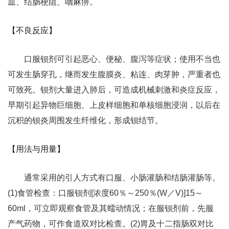
血、结肠梗阻、咽麻痹。
【不良反应】
口服钡剂可引起恶心、便秘、腹泻等症状；使用不当也
可发生肠穿孔，继而发生腹膜炎、粘连、肉芽肿，严重者也
可致死。钡剂大量进入肺后，可造成机械刺激和炎症反应，
早期引起异物巨细胞、上皮样细胞和单核细胞浸润，以后在
沉积的钡炎周围发生纤维化，形成钡结节。
【用法与用量】
通常采用的引人方式有口服、小肠灌肠和结肠灌肠等。
(1)食管检查：口服钡剂[浓度60％～250％(W／V)]15～
60ml，可立即观察食管及其蠕动情况；在服钡剂前，先服
产气药物，可作食道双对比检查。(2)胃及十二指肠双对比