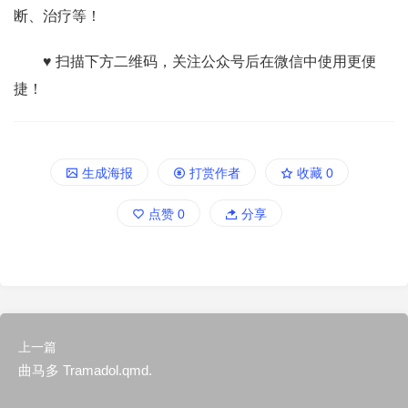
断、治疗等！
♥ 扫描下方二维码，关注公众号后在微信中使用更便
捷！
生成海报
打赏作者
收藏
0
点赞
0
分享
上一篇
曲马多 Tramadol.qmd.