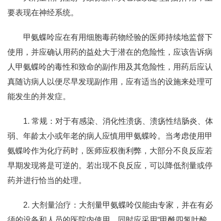
要表现在神经系统。
甲氨蝶呤应在有用细胞毒药物经验的医师持续地监督下
使用，并应确认用药的益处大于潜在的危险性，应该告诉病
人甲氨蝶呤的毒性和致命的副作用及其危险性，用药后应认
真随访病人以便尽早发现副作用，应有适当的设施来处理可
能发生的并发症。
1. 常规：对于有感染、消化性溃疡、溃疡性结肠炎、体
弱、年龄太小或年老的病人应慎用甲氨蝶呤。当考虑使用甲
氨蝶呤作为化疗药时，医师应权衡利弊，大部分不良反应若
早期发现将是可逆的。若出现不良反应，可以降低剂量或停
药并进行恰当的处理。
2. 大剂量治疗：大剂量甲氨蝶呤仅能由专家，并在有必
须的设备和人员的医院内使用，同时应采用“甲酰四氢叶酸