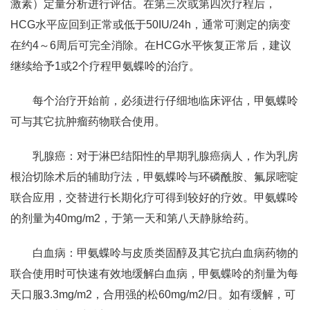
激素）定量分析进行评估。在第三次或第四次疗程后，
HCG水平应回到正常或低于50IU/24h，通常可测定的病变
在约4～6周后可完全消除。在HCG水平恢复正常后，建议
继续给予1或2个疗程甲氨蝶呤的治疗。
每个治疗开始前，必须进行仔细地临床评估，甲氨蝶呤
可与其它抗肿瘤药物联合使用。
乳腺癌：对于淋巴结阳性的早期乳腺癌病人，作为乳房
根治切除术后的辅助疗法，甲氨蝶呤与环磷酰胺、氟尿嘧啶
联合应用，交替进行长期化疗可得到较好的疗效。甲氨蝶呤
的剂量为40mg/m2，于第一天和第八天静脉给药。
白血病：甲氨蝶呤与皮质类固醇及其它抗白血病药物的
联合使用时可快速有效地缓解白血病，甲氨蝶呤的剂量为每
天口服3.3mg/m2，合用强的松60mg/m2/日。如有缓解，可