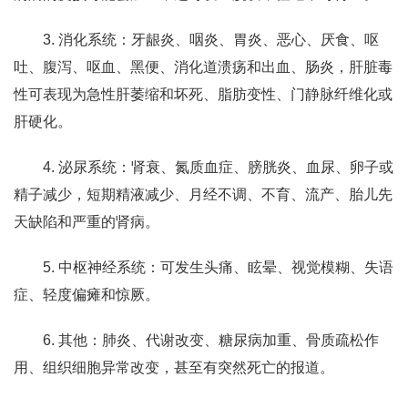
3. 消化系统：牙龈炎、咽炎、胃炎、恶心、厌食、呕
吐、腹泻、呕血、黑便、消化道溃疡和出血、肠炎，肝脏毒
性可表现为急性肝萎缩和坏死、脂肪变性、门静脉纤维化或
肝硬化。
4. 泌尿系统：肾衰、氮质血症、膀胱炎、血尿、卵子或
精子减少，短期精液减少、月经不调、不育、流产、胎儿先
天缺陷和严重的肾病。
5. 中枢神经系统：可发生头痛、眩晕、视觉模糊、失语
症、轻度偏瘫和惊厥。
6. 其他：肺炎、代谢改变、糖尿病加重、骨质疏松作
用、组织细胞异常改变，甚至有突然死亡的报道。