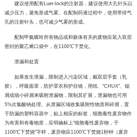
建议使用配有Luer-lock的注射器，建议使用大孔针头以
减少压力，避免形成气雾。在配制药液过程中，使用带排气
孔的注射针头，也可减少气雾的形成。
配制甲氨蝶呤所有物品或和躯体有关的废物应装入双层
密封的聚乙烯口袋中，在1100℃下焚化。
泄漏和处置
如果发生泄漏，限制进入污染区域，戴双层手套（乳
胶），呼吸面罩，防护罩衣和护目镜，用纸、“CHUX”、锯
屑或细小碎屑来吸附泄漏物，限制其扩展，泄漏物也可用
5%次氯酸钠处理。从泄漏区域收集吸附性物质和碎屑，置
于防漏的塑料容器中，贴上相应的标签，细胞毒性废弃物作
为有害和有毒物质，应明确标上“细胞毒性废弃物，于
1100℃下焚烧”字样，废弃物应1100℃下焚烧1秒钟（废弃