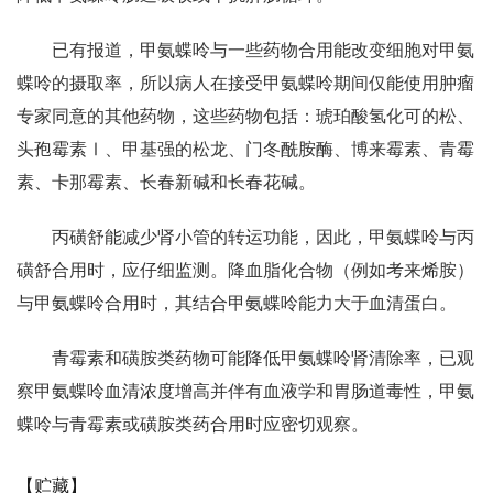
已有报道，甲氨蝶呤与一些药物合用能改变细胞对甲氨
蝶呤的摄取率，所以病人在接受甲氨蝶呤期间仅能使用肿瘤
专家同意的其他药物，这些药物包括：琥珀酸氢化可的松、
头孢霉素Ⅰ、甲基强的松龙、门冬酰胺酶、博来霉素、青霉
素、卡那霉素、长春新碱和长春花碱。
丙磺舒能减少肾小管的转运功能，因此，甲氨蝶呤与丙
磺舒合用时，应仔细监测。降血脂化合物（例如考来烯胺）
与甲氨蝶呤合用时，其结合甲氨蝶呤能力大于血清蛋白。
青霉素和磺胺类药物可能降低甲氨蝶呤肾清除率，已观
察甲氨蝶呤血清浓度增高并伴有血液学和胃肠道毒性，甲氨
蝶呤与青霉素或磺胺类药合用时应密切观察。
【贮藏】