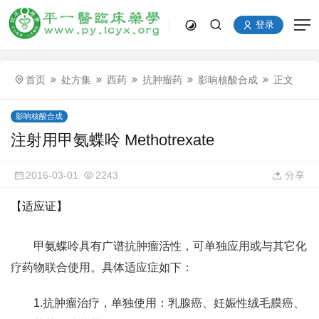
登录
首页
处方集
西药
抗肿瘤药
影响核酸合成
正文
影响核酸合成
注射用甲氨蝶呤 Methotrexate
2016-03-01
2243
分享
【适应证】
甲氨蝶呤具有广谱抗肿瘤活性，可单独应用或与其它化
疗药物联合使用。具体适应症如下：
1.抗肿瘤治疗，单独使用：乳腺癌、妊娠性绒毛膜癌、