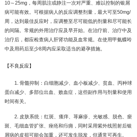
10～25mg，每周肌注或静注一次对严重、难以控制的银屑
病可能有效。可根据病人的反应调整剂量，最大可至50mg/
周，达到最佳反应时，应调整至尽可能低的剂量和尽可能长
的间隔。常规的外用治疗应及早开始。在治疗前、治疗中及
治疗后，都应检查病人肝肾功能及血常规。在使用甲氨蝶呤
中及用药后至少8周内应采取适当的避孕措施。
【不良反应】
1. 骨髓抑制：白细胞减少、血小板减少、贫血、丙种球
蛋白减少、多部位出血、败血症，这些副作用与剂量和使用
时间有关。
2. 皮肤系统：红斑、瘙痒、荨麻疹、光敏感、脱色、瘀
斑、毛细血管扩张、痤疮和疖痈，同时采用紫外线照射后银
屑病的皮损可能会加重，还可发生脱发，但通常可再生。