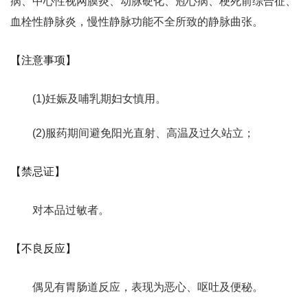
病、中心性视网膜炎、动脉硬化、冠心病、梗死前综合征、
血栓性静脉炎，慢性静脉功能不全所致的静脉曲张。
【注意事项】
(1)妊娠及哺乳期妇女慎用。
(2)服药期间避免阳光直射、高温及过久站立；
【禁忌证】
对本品过敏者。
【不良反应】
偶见有胃肠道反应，表现为恶心、呕吐及便秘。