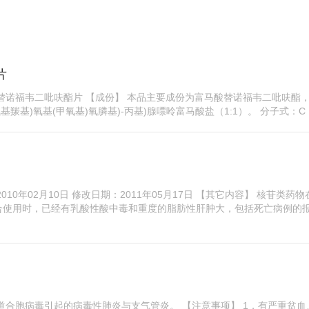
片
替诺福韦二吡呋酯片 【成份】 本品主要成份为富马酸替诺福韦二吡呋酯
异丙氧基羰基)氧基(甲氧基)氧膦基)-丙基)腺嘌呤富马酸盐（1:1）。 分子式：C .
10年02月10日 修改日期：2011年05月17日 【其它内容】 核苷类药物
合使用时，已经有乳酸性酸中毒和重度的脂肪性肝肿大，包括死亡病例的
道合胞病毒引起的病毒性肺炎与支气管炎。 【注意事项】 1．有严重贫血