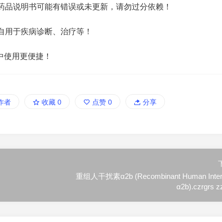
药品说明书可能有错误或未更新，请勿过分依赖！
自用于疾病诊断、治疗等！
中使用更便捷！
作者
收藏
0
点赞
0
分享
重组人干扰素α2b (Recombinant Human Interf
α2b).czrgrs z