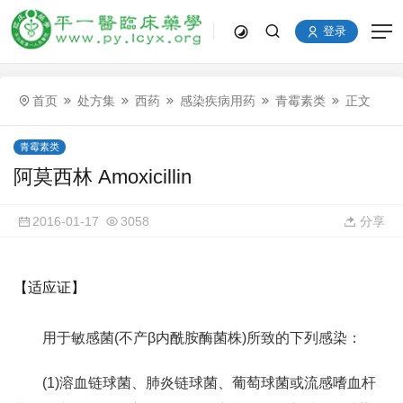
登录
首页
处方集
西药
感染疾病用药
青霉素类
正文
青霉素类
阿莫西林 Amoxicillin
2016-01-17
3058
分享
【适应证】
用于敏感菌(不产β内酰胺酶菌株)所致的下列感染：
(1)溶血链球菌、肺炎链球菌、葡萄球菌或流感嗜血杆