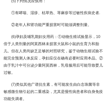
(5)下列情况应慎用：
①有哮喘、湿疹、枯草热、荨麻疹等过敏性疾病史者.
②老年人和肾功能严重损害时可能须调整剂量。
(6)孕妇及哺乳期妇女用药：①动物生殖试验显示，10
倍于人类剂量的阿莫西林未损害大鼠和小鼠的生育力和胎
儿。但在人类尚缺乏足够的对照研究，鉴于动物生殖试验不
能完全预测人体反应，孕妇应仅在确有必要时应用本品。②
由于乳汁中可分泌少量阿莫西林，乳母服用后可能导致婴儿
过敏。
(7)类似其他广谱抗生素，有可能发生由白念珠菌等非
敏感微生物引起的二重感染，尤其是慢性病患者和自身免疫
功能失调者。