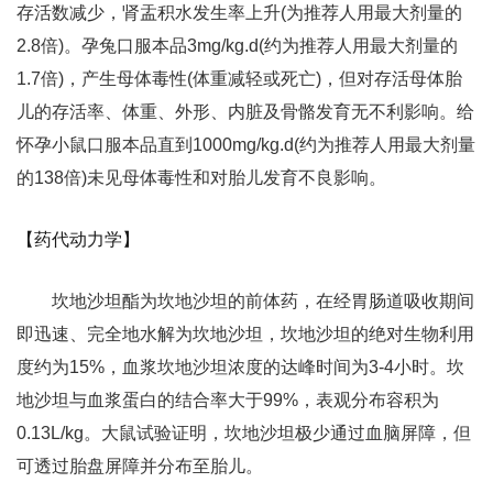
存活数减少，肾盂积水发生率上升(为推荐人用最大剂量的
2.8倍)。孕兔口服本品3mg/kg.d(约为推荐人用最大剂量的
1.7倍)，产生母体毒性(体重减轻或死亡)，但对存活母体胎
儿的存活率、体重、外形、内脏及骨骼发育无不利影响。给
怀孕小鼠口服本品直到1000mg/kg.d(约为推荐人用最大剂量
的138倍)未见母体毒性和对胎儿发育不良影响。
【药代动力学】
坎地沙坦酯为坎地沙坦的前体药，在经胃肠道吸收期间
即迅速、完全地水解为坎地沙坦，坎地沙坦的绝对生物利用
度约为15%，血浆坎地沙坦浓度的达峰时间为3-4小时。坎
地沙坦与血浆蛋白的结合率大于99%，表观分布容积为
0.13L/kg。大鼠试验证明，坎地沙坦极少通过血脑屏障，但
可透过胎盘屏障并分布至胎儿。