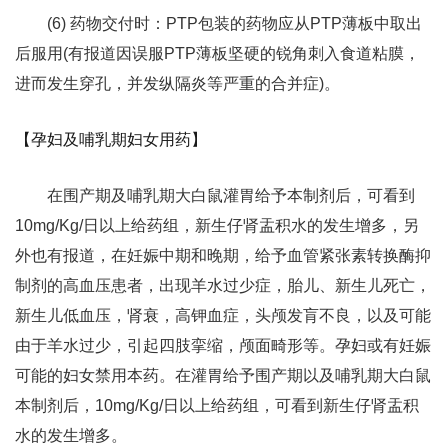
(6) 药物交付时：PTP包装的药物应从PTP薄板中取出
后服用(有报道因误服PTP薄板坚硬的锐角刺入食道粘膜，
进而发生穿孔，并发纵隔炎等严重的合并症)。
【孕妇及哺乳期妇女用药】
在围产期及哺乳期大白鼠灌胃给予本制剂后，可看到
10mg/Kg/日以上给药组，新生仔肾盂积水的发生增多，另
外也有报道，在妊娠中期和晚期，给予血管紧张素转换酶抑
制剂的高血压患者，出现羊水过少症，胎儿、新生儿死亡，
新生儿低血压，肾衰，高钾血症，头颅发肓不良，以及可能
由于羊水过少，引起四肢挛缩，颅面畸形等。孕妇或有妊娠
可能的妇女禁用本药。在灌胃给予围产期以及哺乳期大白鼠
本制剂后，10mg/Kg/日以上给药组，可看到新生仔肾盂积
水的发生增多。