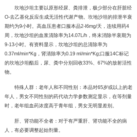
坎地沙坦主要以原形经尿、粪排泄，极少部分在肝脏经
O-去乙基化反应生成无活性代谢产物。坎地沙坦的排泄半衰
期约为9小时。高血压患者口服本品2-l6mg/天，连续用药4
周，坎地沙坦的血浆清除率为14.07L/h，终末消除半衰期为
9-13小时。有资料显示，坎地沙坦的总清除率为
0.37ml/min*Kg，肾清除率为0.19 ml/min*Kg;口服14C标记
的坎地沙坦酯后，尿、粪中分别回收33%、67%的放射活性
物。
特殊人群：老年人和不同性别：本品对65岁或以上的老
年人，男女不同性别的药代动力学参数测定显示，在等剂量
时，老年组血药浓度高于青年组，男女无明显差别。
肝、肾功能不全者：对于有严重肝、肾功能不全的病
人，有必要调整起始剂量。