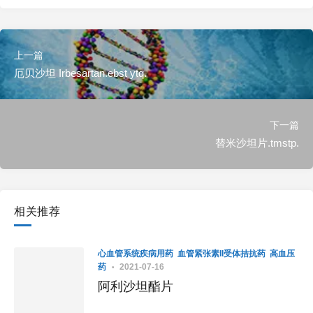
上一篇
厄贝沙坦 Irbesartan.ebst ytq.
下一篇
替米沙坦片.tmstp.
相关推荐
心血管系统疾病用药
血管紧张素II受体拮抗药
高血压
药
2021-07-16
阿利沙坦酯片