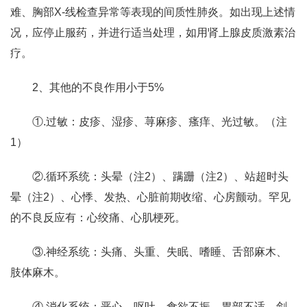
难、胸部X-线检查异常等表现的间质性肺炎。如出现上述情
况，应停止服药，并进行适当处理，如用肾上腺皮质激素治
疗。
2、其他的不良作用小于5%
①.过敏：皮疹、湿疹、荨麻疹、瘙痒、光过敏。（注
1）
②.循环系统：头晕（注2）、蹒跚（注2）、站超时头
晕（注2）、心悸、发热、心脏前期收缩、心房颤动。罕见
的不良反应有：心绞痛、心肌梗死。
③.神经系统：头痛、头重、失眠、嗜睡、舌部麻木、
肢体麻木。
④.消化系统：恶心、呕吐、食欲不振、胃部不适、剑