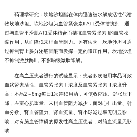
药理学研究：坎地沙坦酯在体内迅速被水解成活性代谢
物坎地沙坦。坎地沙坦为血管紧张素II AT1受体拮抗剂，通
过与血管平滑肌AT1受体结合而拮抗血管紧张素II的血管收
缩作用，从而降低末梢血管阻力。另有认为：坎地沙坦可通
过抑制肾上腺分泌醛固酮而发挥一定的降压作用。坎地沙坦
不抑制激肽酶II，不影响缓激肽降解。
在高血压患者进行的试验显示：患者多次服用本品可致
血浆肾素活性、血管紧张素Ⅰ浓度及血管紧张素Ⅱ浓度升
高；本品2～8mg每日1次连续用药，可使收缩压、舒张压下
降，左室心肌重量、末梢血管阻力减少，而对心排出量、射
血分数、肾血管阻力、肾血流量、肾小球滤过率无明显影
响；对有脑血管障碍的原发性高血压患者，对脑血流量无影
响。