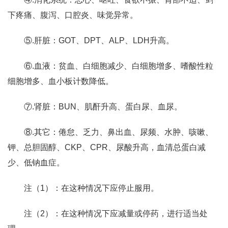
下疼痛、腹泻、口腔炎、味觉异常。
⑤.肝脏：GOT、DPT、ALP、LDH升高。
⑥.血液：贫血、白细胞减少、白细胞增多、嗜酸性粒
细胞增多、血小板计数降低。
⑦.肾脏：BUN、肌酐升高、蛋白尿、血尿。
⑧.其它：倦怠、乏力、鼻出血、尿频、水肿、咳嗽、
钾、总胆固醇、CKP、CPR、尿酸升高，血清总蛋白减
少、低钠血症。
注（1）：在这种情况下应停止服用。
注（2）：在这种情况下应减量或停药，进行适当处