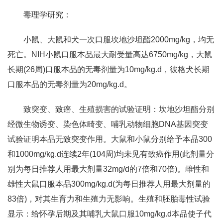
毒理学研究：
小鼠、大鼠和犬一次口服坎地沙坦酯2000mg/kg，均无
死亡。NIH小鼠口服本品最大耐受量高达6750mg/kg，大鼠
长期(26周)口服本品的无毒剂量为10mg/kg.d，彼格犬长期
口服本品的无毒剂量为20mg/kg.d。
致突变、致癌、生殖损害的试验证明：坎地沙坦酯分别
经微生物诱变、染色体畸变、哺乳动物细胞DNA基因突变
试验证明本品无致突变作用。大鼠和小鼠分别给予本品300
和1000mg/kg.d连续2年(104周)均未见有致癌作用(此剂量分
别为每日推荐人用最大剂量32mg/d的7倍和70倍)。雌性和
雄性大鼠口服本品300mg/kg.d(为每日推荐人用最大剂量的
83倍)，对其生育力和生殖力无影响。生殖和胚胎毒性试验
显示：给怀孕后期及其哺乳大鼠口服10mg/kg.d本品使子代