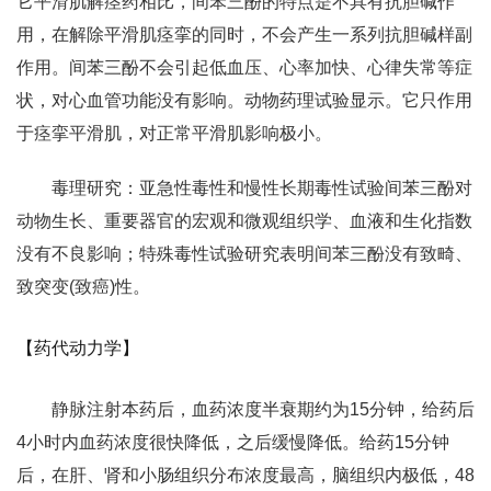
它平滑肌解痉药相比，间苯三酚的特点是不具有抗胆碱作
用，在解除平滑肌痉挛的同时，不会产生一系列抗胆碱样副
作用。间苯三酚不会引起低血压、心率加快、心律失常等症
状，对心血管功能没有影响。动物药理试验显示。它只作用
于痉挛平滑肌，对正常平滑肌影响极小。
毒理研究：亚急性毒性和慢性长期毒性试验间苯三酚对
动物生长、重要器官的宏观和微观组织学、血液和生化指数
没有不良影响；特殊毒性试验研究表明间苯三酚没有致畸、
致突变(致癌)性。
【药代动力学】
静脉注射本药后，血药浓度半衰期约为15分钟，给药后
4小时内血药浓度很快降低，之后缓慢降低。给药15分钟
后，在肝、肾和小肠组织分布浓度最高，脑组织内极低，48