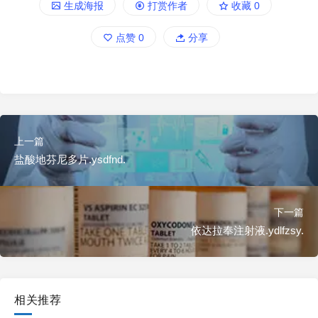
生成海报
打赏作者
收藏
0
点赞
0
分享
上一篇
盐酸地芬尼多片.ysdfnd.
下一篇
依达拉奉注射液.ydlfzsy.
相关推荐