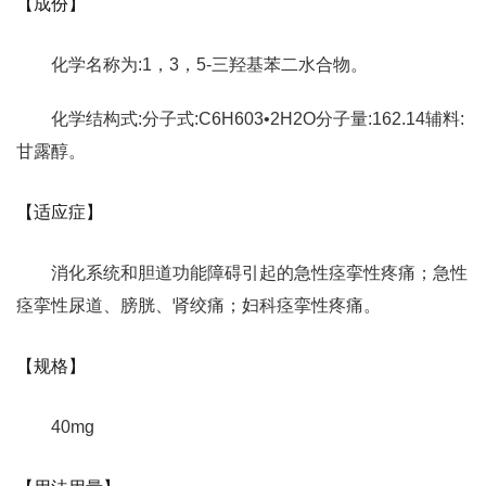
【成份】
化学名称为:1，3，5-三羟基苯二水合物。
化学结构式:分子式:C6H603•2H2O分子量:162.14辅料:
甘露醇。
【适应症】
消化系统和胆道功能障碍引起的急性痉挛性疼痛；急性
痉挛性尿道、膀胱、肾绞痛；妇科痉挛性疼痛。
【规格】
40mg