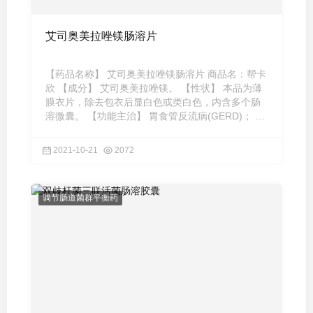
艾司奥美拉唑镁肠溶片
【药品名称】 艾司奥美拉唑镁肠溶片 商品名：帮卡
欣 【成分】 艾司奥美拉唑镁。 【性状】 本品为薄
膜衣片，除去包衣后显白色或类白色，内含多个肠
溶微囊。 【功能主治】 胃食管反流病(GERD)； 反
流性食管炎的治 ...
2021-10-21
2072
调节肠道菌群平衡药