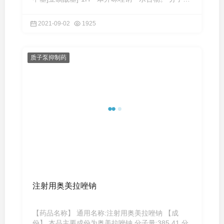
式:C16H14F2N ...
2021-09-02
1925
质子泵抑制药
注射用奥美拉唑钠
【药品名称】 通用名称:注射用奥美拉唑钠 【成
份】 本品主要成份为奥美拉唑钠 分子量:385.41 分