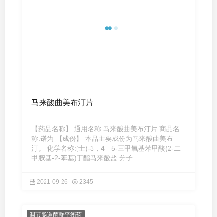
马来酸曲美布汀片
【药品名称】 通用名称:马来酸曲美布汀片 商品名
称:诺为 【成份】 本品主要成份为马来酸曲美布
汀。 化学名称:(士)-3，4，5-三甲氧基苯甲酸(2-二
甲胺基-2-苯基)丁酯马来酸盐 分子
式:C22H29NO5·C4H4O4分子量:503.5 ...
2021-09-26
2345
调节肠道菌群平衡药