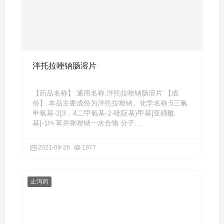
泮托拉唑钠肠溶片
【药品名称】 通用名称:泮托拉唑钠肠溶片 【成
份】 本品主要成份为泮托拉唑钠。化学名称:5三氟
申氧基-2[3，4二甲氧基-2-吡啶基)甲基]亚磺酰
基]-1H-苯并咪唑钠一水合物 分子
式:C16H15F2N3NaO4S·H2O分子量:423.38 ...
2021-09-26
1977
止泻药