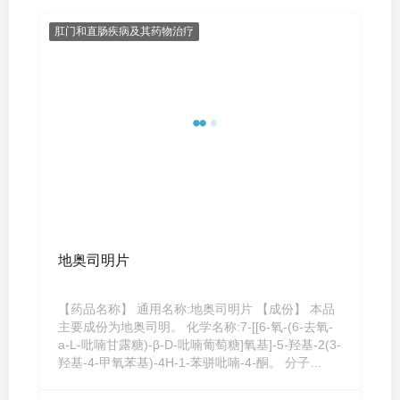
肛门和直肠疾病及其药物治疗
地奥司明片
【药品名称】 通用名称:地奥司明片 【成份】 本品
主要成份为地奥司明。 化学名称:7-[[6-氧-(6-去氧-
a-L-吡喃甘露糖)-β-D-吡喃葡萄糖]氧基]-5-羟基-2(3-
羟基-4-甲氧苯基)-4H-1-苯骈吡喃-4-酮。 分子
式:C28H32O15 ...