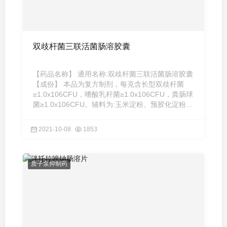
双歧杆菌三联活菌肠溶胶囊
【药品名称】 通用名称:双歧杆菌三联活菌肠溶胶囊
【成份】 本品为复方制剂，每克含长型双歧杆菌
≥1.0x106CFU，嗜酸乳杆菌≥1.0x106CFU，粪肠球
菌≥1.0x106CFU。辅料为:玉米淀粉、预胶化淀粉、
乳糖、硬脂酸镁。 【 ...
2021-10-08
1853
质子泵抑制药