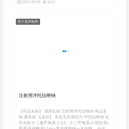
2021-09-03
1612
质子泵抑制药
注射用泮托拉唑钠
【药品名称】 通用名称:注射用泮托拉唑钠 商品名
称:潘美路 【成份】 本品主药成份为:泮托拉唑钠 化
学名称:5-二氟甲氧基-2-[(3，4-二甲氧基-2-吡啶基)-
甲基]亚磺酰基]-1H一苯并咪唑钠一水合物。 分子