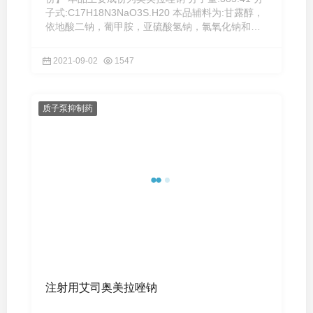
子式:C17H18N3NaO3S.H20 本品辅料为:甘露醇，
依地酸二钠，葡甲胺，亚硫酸氢钠，氯氧化钠和注
射用水。 【性状】 本 ...
2021-09-02
1547
质子泵抑制药
注射用艾司奥美拉唑钠