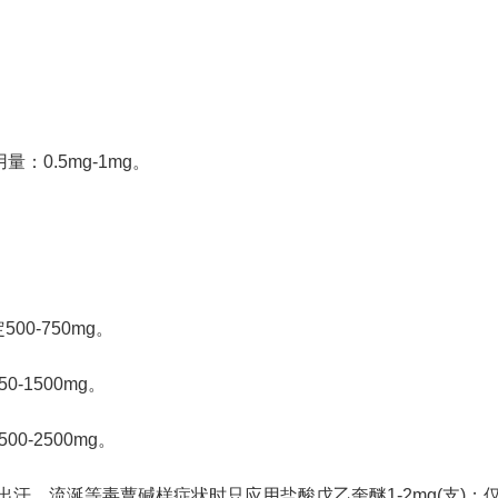
：0.5mg-1mg。
00-750mg。
0-1500mg。
0-2500mg。
汗、流涎等毒蕈碱样症状时只应用盐酸戊乙奎醚1-2mg(支)；