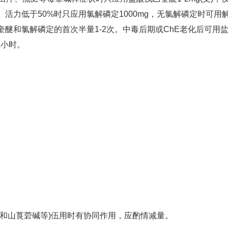
活力低于50%时只应用氯解磷定1000mg，无氯解磷定时可用
醚和氯解磷定的首次半量1-2次。中毒后期或ChE老化后可用
2小时。
和山莨菪碱等)伍用时有协同作用，应酌情减量。