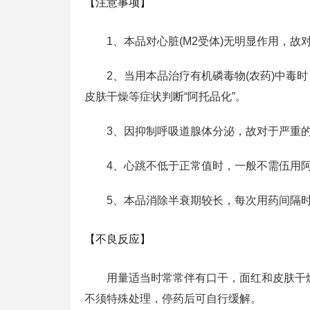
【注意事项】
1、本品对心脏(M2受体)无明显作用，故
2、当用本品治疗有机磷毒物(农药)中毒
皮肤干燥等症状判断“阿托品化”。
3、因抑制呼吸道腺体分泌，故对于严重
4、心跳不低于正常值时，一般不需伍用
5、本品消除半衰期较长，每次用药间隔
【不良反应】
用量适当时常常伴有口干，面红和皮肤干
不须特殊处理，停药后可自行缓解。