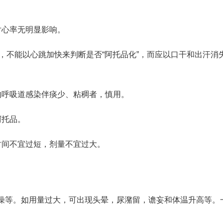
对心率无明显影响。
时，不能以心跳加快来判断是否“阿托品化”，而应以口干和出汗消
的呼吸道感染伴痰少、粘稠者，慎用。
阿托品。
时间不宜过短，剂量不宜过大。
燥等。如用量过大，可出现头晕，尿潴留，谵妄和体温升高等。