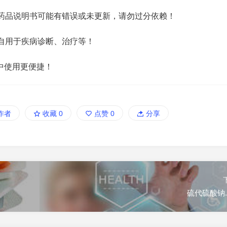
药品说明书可能有错误或未更新，请勿过分依赖！
自用于疾病诊断、治疗等！
中使用更便捷！
作者
收藏
0
点赞
0
分享
硫代硫酸钠.ld