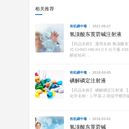
相关推荐
有机磷中毒
2021-08-27
氢溴酸东莨菪碱注射液
【药品名称】 通用名称:氢溴酸东
式:CHNO·HBr3H.0 0 分子
醉前给药 ...
有机磷中毒
2016-04-05
碘解磷定注射液
【药品名称】 碘解磷定注射液 
化学名称：1-甲基-2-吡啶甲醛肟碘
...
有机磷中毒
2016-03-01
氢溴酸东莨菪碱