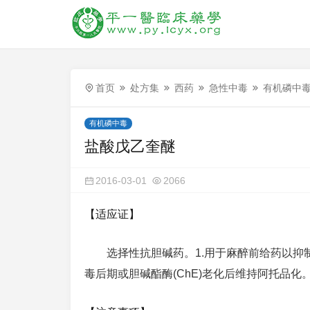
首页
处方集
西药
急性中毒
有机磷中
有机磷中毒
盐酸戊乙奎醚
2016-03-01
2066
【适应证】
选择性抗胆碱药。1.用于麻醉前给药以抑
毒后期或胆碱酯酶(ChE)老化后维持阿托品化