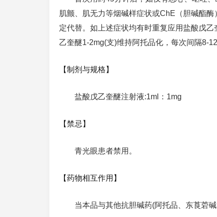
肌颤、肌无力等烟碱样症状或ChE（胆碱酯酶）
定代替。如上述症状均有时重复应用盐酸戊乙奎
乙奎醚1-2mg(支)维持阿托品化，每次间隔8-1
【制剂与规格】
盐酸戊乙奎醚注射液:1ml：1mg
【禁忌】
青光眼患者禁用。
【药物相互作用】
当本品与其他抗胆碱药(阿托品、东莨菪碱