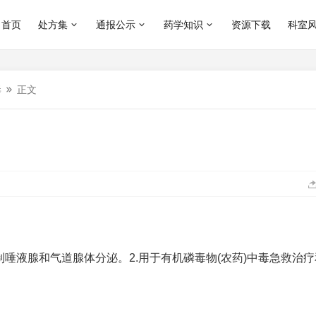
首页
处方集
通报公示
药学知识
资源下载
科室
毒
正文
制唾液腺和气道腺体分泌。2.用于有机磷毒物(农药)中毒急救治
。