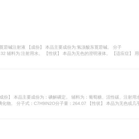
莨菪碱注射液 【成份】 本品主要成份为:氢溴酸东莨菪碱。 分子
量:438.32 辅料为:注射用水。 【性状】 本品为无色的澄明液体。 【适应症】 
【成份】 本品主要成份为：碘解磷定。 辅料为：葡萄糖、活性碳、注射用
化物。 分子式：C7H9IN2O分子量：264.07 【性状】 本品为无色或几