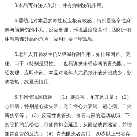
3.本品可分泌入乳汁，并有抑制泌乳作用。
4.婴幼儿对本品的毒性反应极有敏感，特别是痉挛性麻
痹与脑损伤的小儿，反应更强，环境温度较高时，因闭汗有
体温急骤升高的危险，应用时要严密观察。
5.老年人容易发生抗M胆碱样副作用，如排尿困难、便
秘、口干（特别是男性），也易诱发未经诊断的青光眼，一
经发现，应即停药。本品对老年人尤易致汗液分泌减少，影
响散热，故夏天慎用。
6.下列情况应慎用：（1）脑损害，尤其是儿童；（2）
心脏病，特别是心律失常，充血性心力衰竭、冠心病、二尖
瓣狭窄等；（3）反流性食管炎、食管与胃的运动减弱、下
食管扩约肌松弛，可使胃排空延迟，从而促成胃潴留，并增
加胃食管的反流；（4）青光眼患者禁用，20岁以上患者存