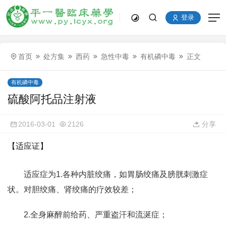
登录
首页
处方集
西药
急性中毒
有机磷中毒
正文
有机磷中毒
硫酸阿托品注射液
2016-03-01
2126
分享
【适应证】
适应症为1.各种内脏绞痛，如胃肠绞痛及膀胱刺激症
状。对胆绞痛、肾绞痛的疗效较差；
2.全身麻醉前给药、严重盗汗和流涎症；