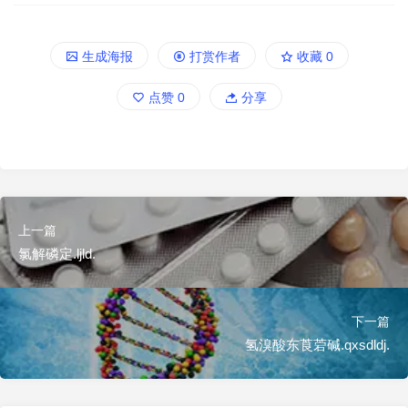
生成海报
打赏作者
收藏
0
点赞
0
分享
上一篇
氯解磷定.ljld.
下一篇
氢溴酸东莨菪碱.qxsdldj.