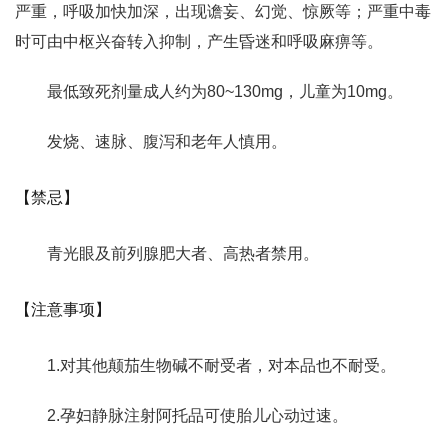
严重，呼吸加快加深，出现谵妄、幻觉、惊厥等；严重中毒
时可由中枢兴奋转入抑制，产生昏迷和呼吸麻痹等。
最低致死剂量成人约为80~130mg，儿童为10mg。
发烧、速脉、腹泻和老年人慎用。
【禁忌】
青光眼及前列腺肥大者、高热者禁用。
【注意事项】
1.对其他颠茄生物碱不耐受者，对本品也不耐受。
2.孕妇静脉注射阿托品可使胎儿心动过速。