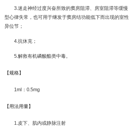
3.迷走神经过度兴奋所致的窦房阻滞、房室阻滞等缓慢
型心律失常，也可用于继发于窦房结功能低下而出现的室性
异位节；
4.抗休克；
5.解救有机磷酸酯类中毒。
【规格】
1ml：0.5mg
【用法用量】
1.皮下、肌内或静脉注射