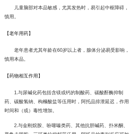
儿童脑部对本品敏感，尤其发热时，易引起中枢障碍，
慎用。
【老年用药】
老年患者尤其年龄在60岁以上者，腺体分泌易受影响，
慎用本品。
【药物相互作用】
1.与尿碱化药包括含镁或钙的制酸药、碳酸酐酶抑制
药、碳酸氢钠、枸橼酸盐等伍用时，阿托品排泄延迟，作用
时间和（或）毒性增加。
2.与金刚烷胺、吩噻嗪类药、其他抗胆碱药、扑米酮、