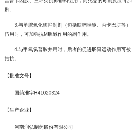
普鲁卡因胺、三环类抗抑郁药伍用，阿托品的毒副反应可加
剧。
3.与单胺氧化酶抑制剂（包括呋喃唑酮、丙卡巴肼等）
伍用时，可加强抗M胆碱作用的副作用。
4.与甲氧氯普胺并用时，后者的促进肠胃运动作用可被
拮抗。
【批准文号】
国药准字H41020324
【生产企业】
河南润弘制药股份有限公司