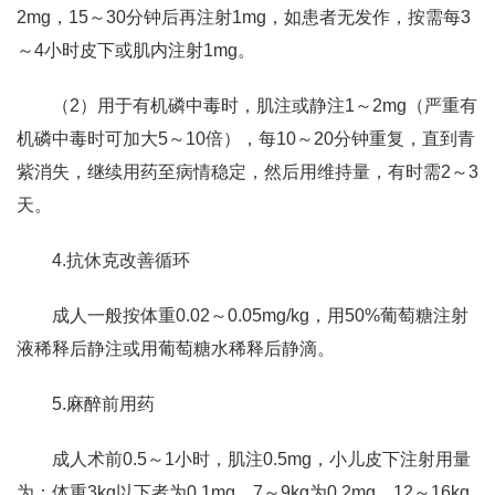
2mg，15～30分钟后再注射1mg，如患者无发作，按需每3
～4小时皮下或肌内注射1mg。
（2）用于有机磷中毒时，肌注或静注1～2mg（严重有
机磷中毒时可加大5～10倍），每10～20分钟重复，直到青
紫消失，继续用药至病情稳定，然后用维持量，有时需2～3
天。
4.抗休克改善循环
成人一般按体重0.02～0.05mg/kg，用50%葡萄糖注射
液稀释后静注或用葡萄糖水稀释后静滴。
5.麻醉前用药
成人术前0.5～1小时，肌注0.5mg，小儿皮下注射用量
为：体重3kg以下者为0.1mg，7～9kg为0.2mg，12～16kg