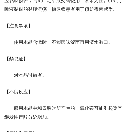
腔黏膜损害；与氯己定溶液交替使用，效果更佳。(4)用于
唾液黏稠的黏膜溃疡，糖尿病患者用于预防霉菌感染。
【注意事项】
使用本品含漱时，不能因味涩而再用清水漱口。
【禁忌证】
对本品过敏者。
【不良反应】
服用本品中和胃酸时所产生的二氧化碳可能引起嗳气、
继发性胃酸分泌增加。