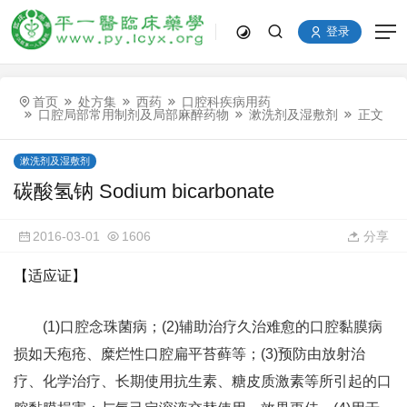
登录
首页
处方集
西药
口腔科疾病用药
口腔局部常用制剂及局部麻醉药物
漱洗剂及湿敷剂
正文
漱洗剂及湿敷剂
碳酸氢钠 Sodium bicarbonate
2016-03-01
1606
分享
【适应证】
(1)口腔念珠菌病；(2)辅助治疗久治难愈的口腔黏膜病
损如天疱疮、糜烂性口腔扁平苔藓等；(3)预防由放射治
疗、化学治疗、长期使用抗生素、糖皮质激素等所引起的口