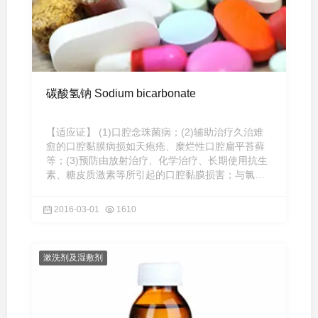
碳酸氢钠 Sodium bicarbonate
【适应证】 (1)口腔念珠菌病；(2)辅助治疗久治难
愈的口腔黏膜病损如天疱疮、糜烂性口腔扁平苔藓
等；(3)预防由放射治疗、化学治疗、长期使用抗生
素、糖皮质激素等所引起的口腔黏膜损害；与氯己
定溶液交替使用，效 ...
2016-03-01
1610
漱洗剂及湿敷剂