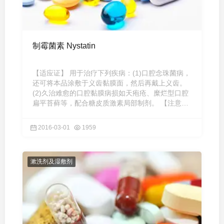
制霉菌素 Nystatin
【适应证】 用于治疗下列疾病：(1)口腔念珠菌病，
还可将本品涂敷于义齿黏膜面，然后再戴上义齿。
(2)久治难愈的口腔黏膜病损如天疱疮、糜烂型口腔
扁平苔藓等，配合糖皮质激素局部制剂。 【注意事
项】 (1)对全身真 ...
2016-03-01
1959
漱洗剂及湿敷剂