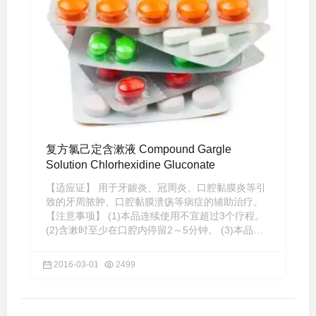
复方氯己定含漱液 Compound Gargle
Solution Chlorhexidine Gluconate
【适应证】 用于牙龈炎、冠周炎、口腔黏膜炎等引
致的牙周脓肿、口腔黏膜溃疡等病症的辅助治疗。
【注意事项】 (1)本品连续使用不宜超过3个疗程。
(2)含漱时至少在口腔内停留2～5分钟。 (3)本品仅
供含漱用，含漱 ...
2016-03-01
2499