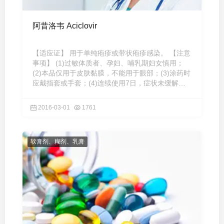
阿昔洛韦 Aciclovir
【适应证】 用于单纯疱疹或带状疱疹感染。 【注意
事项】 (1)过敏体质者、孕妇、哺乳期妇女慎用；
(2)本品仅用于皮肤黏膜，不能用于眼部；(3)涂药时
应戴指套或手套；(4)连续使用7日，症状未缓解，
请咨询医师；(5) ...
2016-03-01
1761
软膏剂、糊剂、乳膏