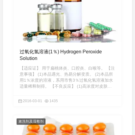
过氧化氢溶液(1％) Hydrogen Peroxide
Solution
【适应证】 用于扁桃体炎、口腔炎、白喉等。 【注
意事项】 (1)本品遇光、热易分解变质。 (2)本品所
用1％浓度的溶液，系用市售3％过氧化氢溶液加水
适量稀释制得。 【不良反应】 (1)高浓度对皮肤和
黏膜产生刺激性 ...
2016-03-01
1435
漱洗剂及湿敷剂