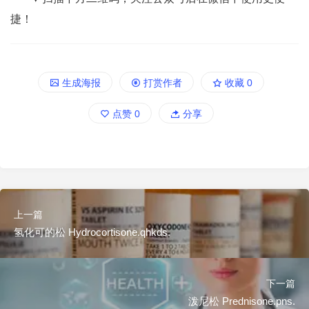
捷！
生成海报
打赏作者
收藏
0
点赞
0
分享
上一篇
氢化可的松 Hydrocortisone.qhkds.
下一篇
泼尼松 Prednisone.pns.