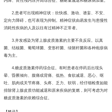
内障、良性颅内压升高综合征、糖耐量减退和糖尿病加重。
2.患者可出现精神症状：欣快感、激动、谵妄、不安、
定向力障碍，也可表现为抑制。精神症状由易发生与患慢性
消耗性疾病的人及以往有过精神不正常者。
3.并发感染为肾上腺皮质激素的主要不良反应。以真
菌、结核菌、葡萄球菌、变形杆菌、绿脓杆菌和各种疱疹病
毒为主。
4.糖皮质激素停药综合征。有时患者在停药后出现头
晕、昏厥倾向、腹痛或背痛、低热、食欲减退、恶心、呕
吐、肌肉或关节疼痛、头疼、乏力、软弱，经仔细检查如能
排除肾上腺皮质功能减退和原来疾病的复燃，则可考虑为对
糖皮质激素的依赖综合征。
【禁忌】