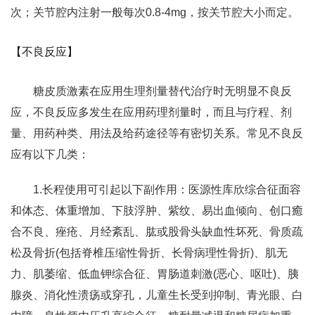
次；关节腔内注射一般每次0.8-4mg，按关节腔大小而定。
【不良反应】
糖皮质激素在应用生理剂量替代治疗时无明显不良反
应，不良反应多发生在应用药理剂量时，而且与疗程、剂
量、用药种类、用法及给药途径等有密切关系。常见不良反
应有以下几类：
1.长程使用可引起以下副作用：医源性库欣综合征面容
和体态、体重增加、下肢浮肿、紫纹、易出血倾向、创口癒
合不良、痤疮、月经紊乱、肱或股骨头缺血性坏死、骨质疏
松及骨折(包括脊椎压缩性骨折、长骨病理性骨折)、肌无
力、肌萎缩、低血钾综合征、胃肠道刺激(恶心、呕吐)、胰
腺炎、消化性溃疡或穿孔，儿童生长受到抑制、青光眼、白