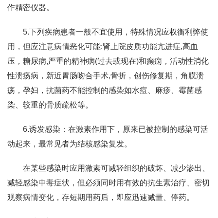
作精密仪器。
5.下列疾病患者一般不宜使用，特殊情况应权衡利弊使
用，但应注意病情恶化可能:肾上院皮质功能亢进症,高血
压，糖尿病,严重的精神病(过去或现在)和癫痫，活动性消化
性溃疡病，新近胃肠吻合手术,骨折，创伤修复期，角膜溃
疡，孕妇，抗菌药不能控制的感染如水痘、麻疹、霉菌感
染、较重的骨质疏松等。
6.诱发感染：在激素作用下，原来已被控制的感染可活
动起来，最常见者为结核感染复发。
在某些感染时应用激素可减轻组织的破坏、减少渗出、
减轻感染中毒症状，但必须同时用有效的抗生素治疗、密切
观察病情变化，存短期用药后，即应迅速减量、停药。