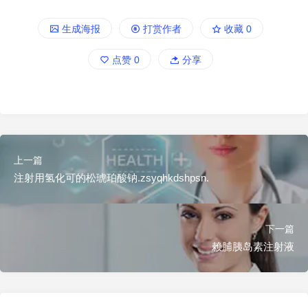
生成海报
打赏作者
收藏
0
点赞
0
分享
上一篇
注射用氢化可的松琥珀酸钠.zsyqhkdshpsn.
下一篇
赖脯胰岛素注射液