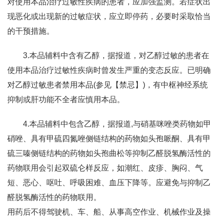
对使用本品治疗过敏性疾病的患者，应加强监测。若症状出
现恶化或出现新的过敏症状，应立即停药，必要时采取恰当
的干预措施。
3.本品辅料中含有乙醇，据报道，对乙醇过敏的患者在
使用本品治疗过敏性疾病时曾发生严重的变态反应。已明确
对乙醇过敏患者禁用本品(参见【禁忌】)，有中枢神经系统
抑制或肝功能不全者应慎用本品。
4.本品辅料中包含乙醇，据报道,与硝基咪唑类药物如甲
硝唑、具有甲硫四氮唑侧链结构的药物如头孢哌酮、具有甲
硫三嗪侧链结构的药物如头孢曲松等抑制乙醛脱氢酶活性的
药物联用会引起双硫仑样反应，如潮红、皮疹、胸闷、气
短、恶心、呕吐、呼吸困难、血压下降等。应避免与抑制乙
醛脱氢酶活性的药物联用。
用药后不得驾驶机、车、船、从事高空作业、机械作业及操