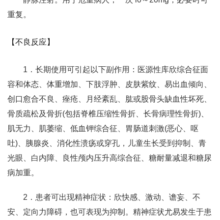
重复。
【不良反应】
1．长期使用可引起以下副作用：医源性库欣综合征面
容和体态、体重增加、下肢浮肿、皮肤紫纹、易出血倾向、
创口愈合不良、痤疮、月经紊乱、肱或股骨头缺血性坏死、
骨质疏松及骨折(包括脊椎压缩性骨折、长骨病理性骨折)、
肌无力、肌萎缩、低血钾综合征、胃肠道刺激(恶心、呕
吐)、胰腺炎、消化性溃疡或穿孔，儿童生长受到抑制、青
光眼、白内障、良性颅内压升高综合征、糖耐量减退和糖尿
病加重。
2．患者可出现精神症状：欣快感、激动、谵妄、不
安、定向力障碍，也可表现为抑制。精神症状尤易发生于患