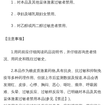
1．对本品及其他甾体激素过敏者禁用。
2．孕妇及哺乳期妇女禁用。
3．对乙醇或丙二醇过敏患者禁用。
【注意事项】
1.用药前应仔细阅读药品说明书，并仔细咨询患者情
况、用药史和既往过敏史。
2.本品作为糖皮质激素药物,具有抗炎、抗过敏和抑制免
疫等多种药理作用。但据上市后监测数据及报道,本品会诱
发潮红、皮疹、心悸、胸闷、恶心、呕吐、瘙痒、呼吸困
难、头晕、过敏反应、过敏样反应等。已明确对本品及其他
甾体激素过敏者禁用本品(参见【禁忌】)。