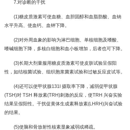
7.对诊断的干扰
(1)糖皮质激素可使血糖、血胆固醇和血脂肪酸、血钠
水平升高、使血钙、血钾下降。
(2)对外周血象的影响为淋巴细胞、单核细胞及嗜酸、
嗜碱细胞下降，多核白细胞和血小板增加，后者也可下降。
(3)长期大剂量服用糖皮质激素可使皮肤试验呈假阳
性，如结核菌试验、组织胞浆菌素试验和过敏反应皮试等。
(4)还可以使甲状腺131I 摄取率下降，减弱促甲状腺
(TSH)对 TSH 释放素(TRH)刺激的反应，使TRH 兴奋实验
结果呈假阳性。干扰促黄体生成素释放素(LHRH)兴奋试验
的结果。
(5)使脑和骨放射性核素显象减弱或稀疏。