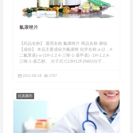
氟康唑片
【药品名称】 通用名称:氟康唑片 商品名称:康锐
【成份】 本品主要成份为氟康唑 化学名称:α-(2，4-
二氟苯基)-α-(1H-1.2.4-三唑-1-基甲基) -1H-1,2,4-
三唑-1-基乙醇。 分子式:C13H12F2N6O分子
量:306.28 辅料为微 ...
2021-08-18
2707
抗真菌药