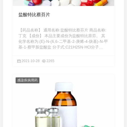
盐酸特比蔡芬片
【药品名称】 通用名称:盐酸特比蔡芬片 商品名称:
丁克 【成份】 本品主要成份为盐酸特比萘芬。 其
化学名称为:(E)-N-(6,6-二甲基-2-庚烯-4-炔基)-N-甲
基-1-蔡甲胺盐酸盐 分子式:C21H25N·HCl分子
量:327.89 【性状 ...
2021-10-28
2265
感染疾病用药