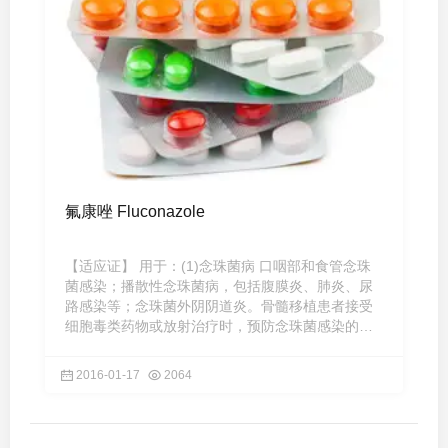
氟康唑 Fluconazole
【适应证】 用于：(1)念珠菌病 口咽部和食管念珠
菌感染；播散性念珠菌病，包括腹膜炎、肺炎、尿
路感染等；念珠菌外阴阴道炎。骨髓移植患者接受
细胞毒类药物或放射治疗时，预防念珠菌感染的发
生。 (2)隐球菌病 治 ...
2016-01-17
2064