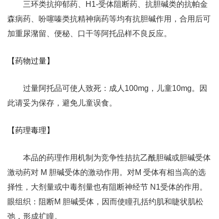
三环类抗抑郁药、H1-受体阻断药、抗胆碱类的抗帕金
森病药、吩噻嗪类抗精神病药等均有抗胆碱作用，合用后可
加重尿潴留、便秘、口干等阿托品样不良反应。
【药物过量】
过量阿托品可使人致死：成人100mg，儿童10mg。因
此请妥为保存，避免儿童误食。
【药理毒理】
本品的药理作用机制为竞争性拮抗乙酰胆碱或胆碱受体
激动药对 M 胆碱受体的激动作用。对M 受体有相当高的选
择性，大剂量或中毒剂量也有阻断神经节 N1受体的作用。
眼组织：阻断M 胆碱受体，因而使瞳孔括约肌和睫状肌松
弛，形成扩瞳。