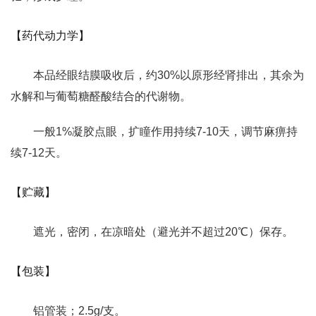
【药代动力学】
本品经眼结膜吸收后，约30%以原形经肾排出，其余为
水解和与葡萄糖醛酸结合的代谢物。
一般1%凝胶点眼，扩瞳作用持续7-10天，调节麻痹持
续7-12天。
【贮藏】
遮光，密闭，在凉暗处（避光并不超过20℃）保存。
【包装】
铝管装；2.5g/支。