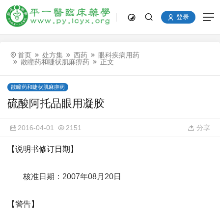
登录
首页
处方集
西药
眼科疾病用药
散瞳药和睫状肌麻痹药
正文
散瞳药和睫状肌麻痹药
硫酸阿托品眼用凝胶
2016-04-01
2151
分享
【说明书修订日期】
核准日期：2007年08月20日
【警告】