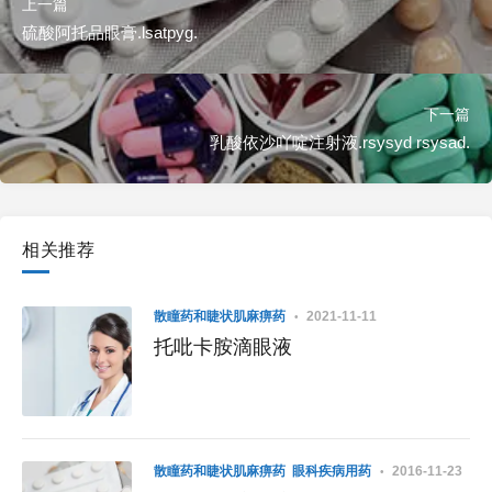
上一篇
硫酸阿托品眼膏.lsatpyg.
下一篇
乳酸依沙吖啶注射液.rsysyd rsysad.
相关推荐
散瞳药和睫状肌麻痹药
2021-11-11
托吡卡胺滴眼液
散瞳药和睫状肌麻痹药
眼科疾病用药
2016-11-23