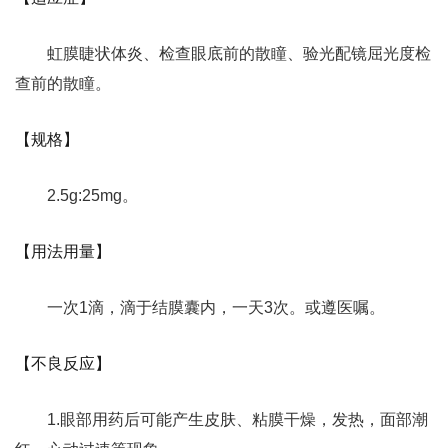
虹膜睫状体炎、检查眼底前的散瞳、验光配镜屈光度检
查前的散瞳。
【规格】
2.5g:25mg。
【用法用量】
一次1滴，滴于结膜囊内，一天3次。或遵医嘱。
【不良反应】
1.眼部用药后可能产生皮肤、粘膜干燥，发热，面部潮