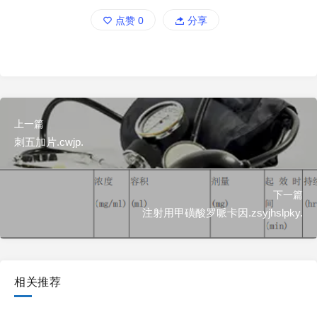
点赞
0
分享
上一篇
刺五加片.cwjp.
下一篇
注射用甲磺酸罗哌卡因.zsyjhslpky.
相关推荐