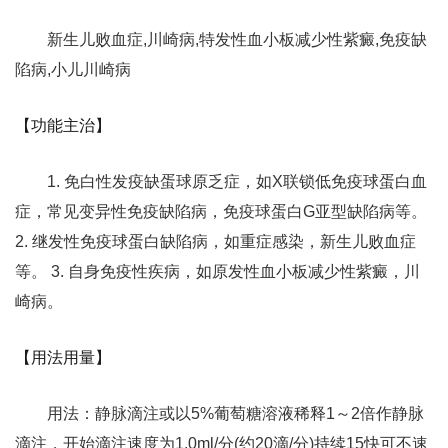
新生儿败血症,川崎病,特发性血小板减少性紫癜,免疫缺
陷病,小儿川崎病
【功能主治】
1. 免白性发疫缺蛋球原乏症，如X联锁低免疫球蛋白血
症，常见变异性免疫缺陷病，免疫球蛋白G亚型缺陷病等。
2. 继发性免疫球蛋白缺陷病，如重症感染，新生儿败血症
等。 3. 自身免疫性疾病，如原发性血小板减少性紫癜，川
崎病。
【用法用量】
用法：静脉滴注或以5%葡萄糖溶液稀释1～2倍作静脉
滴注，开始滴注速度为1.0ml/分(约20滴/分)持续15快可不速