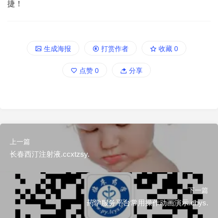
捷！
生成海报
打赏作者
收藏
0
点赞
0
分享
上一篇
长春西汀注射液.ccxtzsy.
下一篇
药学服务平台常用操作动画演示.dhys.