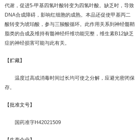
代谢，促进5-甲基四氢叶酸转变为四氢叶酸。缺乏时，导致
DNA合成障碍，影响红细胞的成熟。本品还促使甲基丙二
酸转变为琥珀酸，参与三羧酸循环。此作用关系到神经髓鞘
脂类的合成及维持有髓神经纤维功能完整，维生素B12缺乏
症的神经损害可能与此有关。
【贮藏】
温度过高或消毒时间过长均可使之分解，应避光密闭保
存。
【批准文号】
国药准字H42021509
【生产企业】