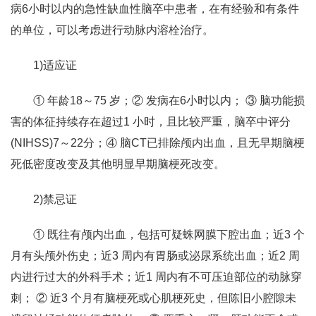
病6小时以内的急性缺血性脑卒中患者，在有经验和有条件
的单位，可以考虑进行动脉内溶栓治疗。
1)适应证
① 年龄18～75 岁；② 发病在6小时以内； ③ 脑功能损
害的体征持续存在超过1 小时，且比较严重，脑卒中评分
(NIHSS)7～22分；④ 脑CT已排除颅内出血，且无早期脑梗
死低密度改变及其他明显早期脑梗死改变。
2)禁忌证
① 既往有颅内出血，包括可疑蛛网膜下腔出血；近3 个
月有头颅外伤史；近3 周内有胃肠或泌尿系统出血；近2 周
内进行过大的外科手术；近1 周内有不可压迫部位的动脉穿
刺； ② 近3 个月有脑梗死或心肌梗死史，但陈旧小腔隙未