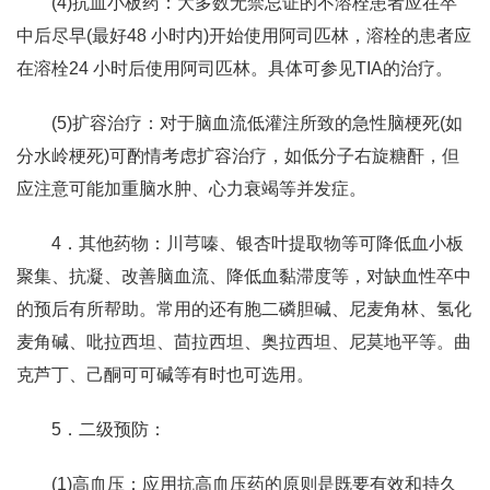
(4)抗血小板药：大多数无禁忌证的不溶栓患者应在卒
中后尽早(最好48 小时内)开始使用阿司匹林，溶栓的患者应
在溶栓24 小时后使用阿司匹林。具体可参见TIA的治疗。
(5)扩容治疗：对于脑血流低灌注所致的急性脑梗死(如
分水岭梗死)可酌情考虑扩容治疗，如低分子右旋糖酐，但
应注意可能加重脑水肿、心力衰竭等并发症。
4．其他药物：川芎嗪、银杏叶提取物等可降低血小板
聚集、抗凝、改善脑血流、降低血黏滞度等，对缺血性卒中
的预后有所帮助。常用的还有胞二磷胆碱、尼麦角林、氢化
麦角碱、吡拉西坦、茴拉西坦、奥拉西坦、尼莫地平等。曲
克芦丁、己酮可可碱等有时也可选用。
5．二级预防：
(1)高血压：应用抗高血压药的原则是既要有效和持久