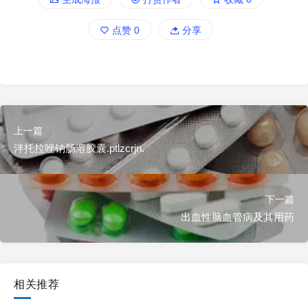
点赞
0
分享
上一篇
泮托拉唑钠肠溶胶囊.ptlzcrjn.
下一篇
出血性脑血管病及其用药
相关推荐