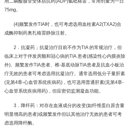
用二磷酸腺苷受体拮抗药(ADP)氯吡格雷，常用剂量为一日
75mg。
(4)频繁发作TIA时，也可考虑选用血栓素A2(TXA2)合
成酶抑制药奥扎格雷静脉注射。
2．抗凝药；抗凝治疗目前不作为TIA 的常规治疗，但
临床上对于伴发房颤和冠心病的TIA 患者(感染性心内膜炎除
外)、频繁发作TIA患者、椎-基底动脉TIA患者及抗血小板治
疗无效的患者可考虑选用抗凝治疗。通常选用低分子量肝素
(见第4章-心血管系统疾病药)，也可选用普通肝素(见第4章-
心血管系统疾病用药)，但应密切监测凝血功能。
3．降纤药：对存在血液成分的改变(如纤维蛋白原含量
明显增高的患者)或频繁发作但以其他治疗无效的患者可考
虑选用降纤酶。