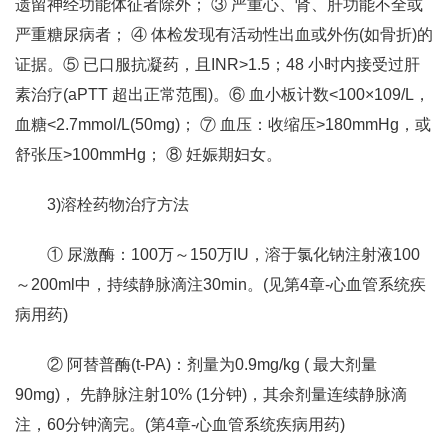
遗留神经功能体征者除外； ③ 严重心、肾、肝功能不全或
严重糖尿病者； ④ 体检发现有活动性出血或外伤(如骨折)的
证据。⑤ 已口服抗凝药，且INR>1.5；48 小时内接受过肝
素治疗(aPTT 超出正常范围)。⑥ 血小板计数<100×109/L，
血糖<2.7mmol/L(50mg)； ⑦ 血压：收缩压>180mmHg，或
舒张压>100mmHg； ⑧ 妊娠期妇女。
3)溶栓药物治疗方法
① 尿激酶：100万～150万IU，溶于氯化钠注射液100
～200ml中，持续静脉滴注30min。(见第4章-心血管系统疾
病用药)
② 阿替普酶(t-PA)：剂量为0.9mg/kg ( 最大剂量
90mg)， 先静脉注射10% (1分钟)，其余剂量连续静脉滴
注，60分钟滴完。(第4章-心血管系统疾病用药)