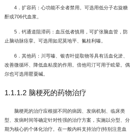
4．扩容药：心功能不全者禁用。可选用低分子右旋糖
酐或706代血浆。
5．钙通道阻滞药：血压低者慎用，可扩张脑血管，防
止脑动脉痉挛。可选用如尼莫地平、氟桂利嗪。
6．其他药：川芎嗪、银杏叶提取物等具有活血化淤、
改善微循环、降低血粘度的作用。倍他司汀可用于眩晕。偶
尔也可选用罂粟碱。
1.1.1.2 脑梗死的药物治疗
脑梗死的治疗应根据不同的病因、发病机制、临床类
型、发病时间等确定针对性强的治疗方案，实施以分型、分
期为核心的个体化治疗。在一般内科支持治疗(特别注意血