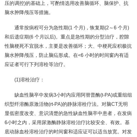
压的调控)的基础上，可酌情选用改善脑循环、脑保护、抗
脑水肿降颅压等措施。
通常按病程可分为急性期(1 个月)，恢复期(2～6 个月)
和后遗症期(6 个月以后)。重点是急性期的分型治疗，腔隙
性脑梗死不宜脱水，主要是改善循环；大、中梗死应积极抗
脑水肿降颅压，防止脑疝形成。在<6 小时的时间窗内有适
应证者可行下列溶栓等治疗。
(1)溶栓治疗：
缺血性脑卒中发病3小时内应用阿替普酶(t-PA)或重组组
织型纤溶酶原激活物(rt-PA)的静脉溶栓疗法。对脑CT无明
显低密度改变、意识清楚的急性缺血性脑卒中患者，在发病
6小时之内，采用尿激酶静脉溶栓治疗比较安全、有效。基
底动脉血栓溶栓治疗的时间窗和适应证可以适当放宽。对发