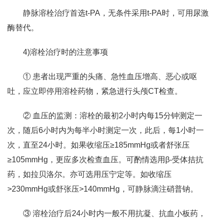
静脉溶栓治疗首选t-PA，无条件采用t-PA时，可用尿激
酶替代。
4)溶栓治疗时的注意事项
① 患者出现严重的头痛、急性血压增高、恶心或呕
吐，应立即停用溶栓药物，紧急进行头颅CT检查。
② 血压的监测：溶栓的最初2小时内每15分钟测定一
次，随后6小时内为每半小时测定一次，此后，每1小时一
次，直至24小时。如果收缩压≥185mmHg或者舒张压
≥105mmHg，更应多次检查血压。可酌情选用β-受体拮抗
药，如拉贝洛尔。亦可选用压宁定等。如收缩压
>230mmHg或舒张压>140mmHg，可静脉滴注硝普钠。
③ 溶栓治疗后24小时内一般不用抗凝、抗血小板药，