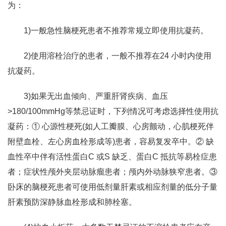
为：
1)一般急性脑梗死患者不推荐常规立即使用抗凝药。
2)使用溶栓治疗的患者，一般不推荐在24 小时内使用
抗凝药。
3)如果无出血倾向、严重肝肾疾病、血压
>180/100mmHg等禁忌证时，下列情况可考虑选择性使用抗
凝药：① 心源性梗死(如人工瓣膜、心房颤动，心肌梗死伴
附壁血栓、左心房血栓形成等)患者，容易复发卒中。② 缺
血性卒中伴有活性蛋白C 或S 缺乏、蛋白C 抵抗等易栓症患
者；症状性颅外夹层动脉瘤患者；颅内外动脉狭窄患者。③
卧床的脑梗死患者可使用低剂量肝素或相应剂量的低分子量
肝素预防深静脉血栓形成和肺栓塞。