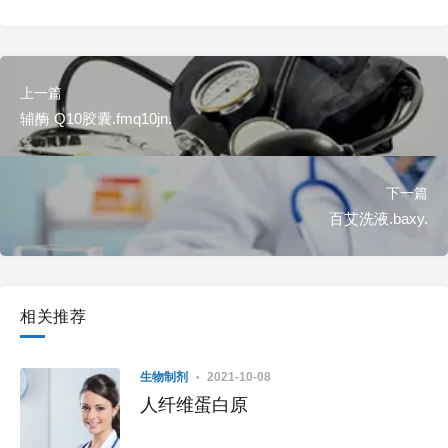
上一篇
辅酶 Q10胶囊.fmq10jn.
下一篇
百艾洗液.baxy.
相关推荐
生物制剂
2021-10-08
人纤维蛋白原