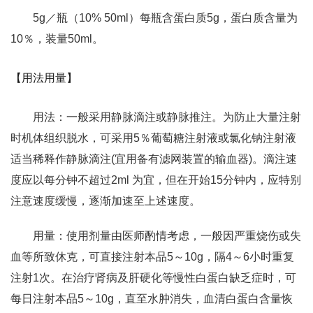
5g／瓶（10% 50ml）每瓶含蛋白质5g，蛋白质含量为
10％，装量50ml。
【用法用量】
用法：一般采用静脉滴注或静脉推注。为防止大量注射
时机体组织脱水，可采用5％葡萄糖注射液或氯化钠注射液
适当稀释作静脉滴注(宜用备有滤网装置的输血器)。滴注速
度应以每分钟不超过2ml 为宜，但在开始15分钟内，应特别
注意速度缓慢，逐渐加速至上述速度。
用量：使用剂量由医师酌情考虑，一般因严重烧伤或失
血等所致休克，可直接注射本品5～10g，隔4～6小时重复
注射1次。在治疗肾病及肝硬化等慢性白蛋白缺乏症时，可
每日注射本品5～10g，直至水肿消失，血清白蛋白含量恢