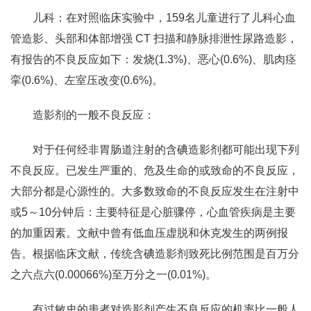
儿科：在对照临床实验中，159名儿童进行了儿科心血
管造影、头部和体部增强 CT 扫描和静脉排泄性尿路造影，
有报告的不良反应如下：发烧(1.3%)、恶心(0.6%)、肌肉痉
挛(0.6%)、左室压改变(0.6%)。
造影剂的一般不良反应：
对于任何经非胃肠道注射的含碘造影剂都可能出现下列
不良反应。已发生严重的、危及生命的或致命的不良反应，
大部分都是心源性的。大多数致命的不良反应发生在注射中
或5～10分钟后：主要特征是心脏骤停，心血管疾病是主要
的加重因素。文献中曾有低血压虚脱和休克发生的两例报
告。根据临床文献，传统含碘造影剂致死比例范围是百万分
之六点六(0.00066%)至万分之一(0.01%)。
有过敏史的患者对造影剂产生不良反应的机率比一般人