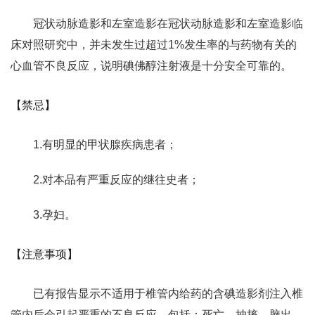
冠状动脉造影和左室造影在冠状动脉造影和左室造影临
床对照研究中，并未发生过超过1%发生率的与药物有关的
心血管不良反应，说明碘佛醇注射液是十分安全可靠的。
【禁忌】
1.有明显的甲状腺疾病患者；
2.对本品有严重反应的继往史者；
3.孕妇。
【注意事项】
已有报告显示不适用于椎管内给药的含碘造影剂注入椎
管内后会引起严重的不良反应，包括：死亡、抽搐、脑出