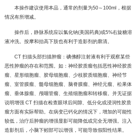
本操作建议使用本品，通常的剂量为50～100ml，根据
情况有所增减。
操作后，静脉系统应以氯化钠(美国药典)或5%右旋糖溶
液冲洗。按摩和抬高下肢也有利于造影剂的廓清。
CT 扫描头部扫描肿瘤：碘佛醇注射液有利于观察某些
恶性肿瘤的存在和范围。如：神经胶质瘤包括恶性神经胶质
瘤、星形细胞瘤、胶母细胞瘤、少枝胶质细胞瘤、神经节
瘤、室管膜瘤、髓母细胞瘤、脑脊膜瘤、神经元瘤、松果体
瘤、垂体腺瘤、颅咽管瘤、生殖细胞瘤和转移瘤。并无证据
说明增强 CT 扫描在检查眼球后间隙、低分化或浸润性胶质
瘤方面有实际帮助。在病变已钙化的情况下，增加的可能性
较低，治疗后肿瘤的增强显影可能降低或完全无增强。注入
造影剂后，小脑下蚓部可以增强，可能导致假阳性结果。