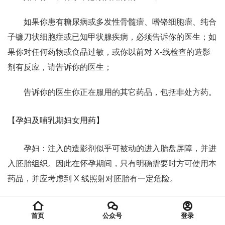
如果你患有糖尿病或多发性骨髓瘤、嗜铬细胞瘤、纯合
子镰刀状细胞症或已知甲状腺疾病，必须告诉你的医生；如
果你对任何药物或食品过敏，或你以前对 X-线检查的造影
剂有反应，请告诉你的医生；
告诉你的医生你正在服用的其它药品，包括非处方药。
【孕妇及哺乳期妇女用药】
孕妇：注入的造影剂似乎可被动的进入胎盘屏障，并进
入胚胎组织。因此在怀孕期间，只有明确需要时方可使用本
药品，并应考虑到 X 线照射对胚胎有一定危险。
哺乳期使用：尚不知道碘佛醇是否会从人乳中分泌。但
首页
公众号
登录
是，许多注射性造影剂可从乳汁中原形排出。尽管还不确定