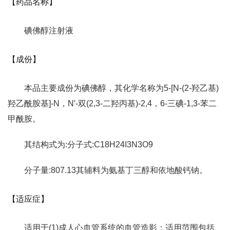
【药品名称】
碘佛醇注射液
【成份】
本品主要成份为碘佛醇，其化学名称为5-[N-(2-羟乙基)
羟乙酰胺基]-N，N′-双(2,3-二羟丙基)-2,4，6-三碘-1,3-苯二
甲酰胺。
其结构式为:分子式:C18H24I3N3O9
分子量:807.13其辅料为氨基丁三醇和依地酸钙钠。
【适应症】
适用于(1)成人心血管系统的血管造影；适用范围包括