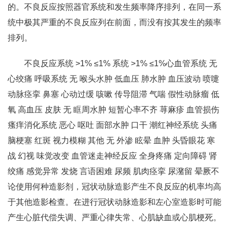
的。不良反应按照器官系统和发生频率降序排列，在同一系
统中极其严重的不良反应列在前面，而没有按其发生的频率
排列。
不良反应系统 >1% ≤1% 系统 >1% ≤1%心血管系统 无
心绞痛 呼吸系统 无 喉头水肿 低血压 肺水肿 血压波动 喷嚏
动脉痉挛 鼻塞 心动过缓 咳嗽 传导阻滞 气喘 假性动脉瘤 低
氧 高血压 皮肤 无 眶周水肿 短暂心率不齐 荨麻疹 血管损伤
瘙痒消化系统 恶心 呕吐 面部水肿 口干 潮红神经系统 头痛
脑梗塞 红斑 视力模糊 其他 无 外渗 眩晕 血肿 头昏眼花 寒
战 幻视 味觉改变 血管迷走神经反应 全身疼痛 定向障碍 肾
绞痛 感觉异常 发烧 言语困难 尿频 肌肉痉挛 尿潴留 晕厥不
论使用何种造影剂，冠状动脉造影产生不良反应的机率均高
于其他造影检查。在进行冠状动脉造影和左心室造影时可能
产生心脏代偿失调、严重心律失常、心肌缺血或心肌梗死。