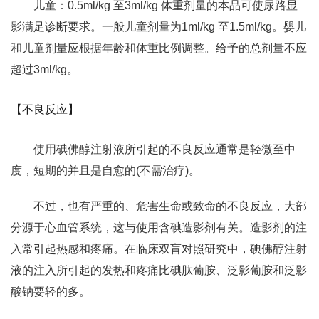
儿童：0.5ml/kg 至3ml/kg 体重剂量的本品可使尿路显
影满足诊断要求。一般儿童剂量为1ml/kg 至1.5ml/kg。婴儿
和儿童剂量应根据年龄和体重比例调整。给予的总剂量不应
超过3ml/kg。
【不良反应】
使用碘佛醇注射液所引起的不良反应通常是轻微至中
度，短期的并且是自愈的(不需治疗)。
不过，也有严重的、危害生命或致命的不良反应，大部
分源于心血管系统，这与使用含碘造影剂有关。造影剂的注
入常引起热感和疼痛。在临床双盲对照研究中，碘佛醇注射
液的注入所引起的发热和疼痛比碘肽葡胺、泛影葡胺和泛影
酸钠要轻的多。