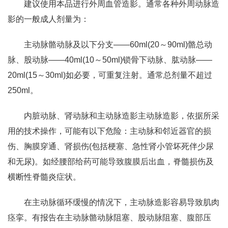
建议使用本品进行外周血管造影。通常各种外周动脉造
影的一般成人剂量为：
主动脉骼动脉及以下分支——60ml(20～90ml)骼总动
脉、股动脉——40ml(10～50ml)锁骨下动脉、肱动脉——
20ml(15～30ml)如必要，可重复注射。通常总剂量不超过
250ml。
内脏动脉、肾动脉和主动脉造影主动脉造影，依据所采
用的技术操作，可能有以下危险：主动脉和邻近器官的损
伤、胸膜穿通、肾损伤(包括梗塞、急性肾小管坏死伴少尿
和无尿)。如经腰部给药可能导致腹膜后出血，脊髓损伤及
横断性脊髓炎症状。
在主动脉循环缓慢的情况下，主动脉造影容易导致肌肉
痉挛。有报告在主动脉骼动脉阻塞、股动脉阻塞、腹部压