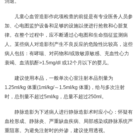
消退。
儿童心血管造影作此项检查的前提是有专业医务人员参
加、心电图监护设备和足够的设施以便进行抢救和心脏复
律。在整个过程中，应不断通过心电图和生命指征监测病
人。某些病人对造影剂产生不良反应的危险性比较高，这些
病人包括：有哮喘、对药物和/或致敏原敏感、充血性心力
衰竭、血清肌酐>1.5mg/dl 或12个月以下的婴儿。
建议使用本品，一般单次心室注射本品剂量为
1.25ml/kg 体重(1ml/kg/～1.5ml/kg 体重)，给与多次注射
时，总剂量不超过5ml/kg，总量不超过250ml。
静脉造影为下述病人进行静脉造影术时应小心：怀疑有
血栓形成、静脉炎、严重缺血疾病、局部感染或静脉系统严
重阻塞。为避免注射时的外渗，建议使用透视。