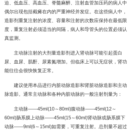
迫、低血压、高血压、脊髓麻醉、注射血管加压药的病人中
偶尔出现包括截瘫在内的严重神经并发症。在这些病人中，
造影剂重复注射的浓度、容量和注射的次数应保持在最低限
度，重复注射必须适当的间隔，病人和导管头的位置必须认
真监测。
主动脉注射的大剂量造影剂进入肾动脉可能引起蛋白
尿、血尿、肌酐、尿素氮增加。但临床上可以无症状，肾功
能往往会很快恢复正常。
建议使用本品进行内脏动脉造影和肾脏动脉造影和主动
脉造影。通常主动脉和各种内脏动脉的一般注射剂量为：
主动脉——45ml(10～80ml)腹动脉——45ml(12～
60ml)肠系膜上动脉——45ml(15～60ml)肾动脉或肠系膜下
动脉——9ml(6～15ml)如需要，可重复注射。总剂量不超过