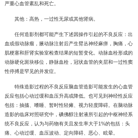
严重心血管紊乱和死亡。
其他：高热，一过性无尿或其他肾病。
任何造影剂都可能产生下述因操作引起的不良反应：出
血或假动脉瘤，腋动脉注射后产生臂丛神经麻痹，胸痛，心
肌梗塞和肝肾实验室检查结果的短暂变化。动脉血栓形成的
动脉硬化斑块移位，静脉血栓，冠状血管的夹层和一过性窦
性停搏是罕见的并发症。
特殊造影过程的不良反应脑血管造影可能发生的心血管
反应包括心动过缓和血压升高或降低。也可见到神经性反应
包括：抽搐、嗜睡、暂时性轻瘫、视力轻度障碍。在脑动脉
造影的临床对照研究中，碘佛醇注射液所引起的中枢神经系
统不良反应，认为与药物有关且发生率大于1%的包括：头
痛、心动过缓、血压波动、定向障碍、恶心、眩晕。