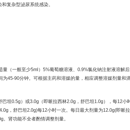
染和复杂型泌尿系统感染。
量（一般至少5ml）5%葡萄糖溶液、0.9%氯化钠注射液溶解
时间为45-90分钟。可根据主药和溶媒的量，相应调整溶媒剂量和
巴坦0.5g）或3.0g（即哌拉西林2.0g，舒巴坦1.0g），每12小
0g，舒巴坦2.0g)每12小时一次。每日最大剂量为12.0g(即哌
4.0g。肾功能不全者酌情调整剂量。