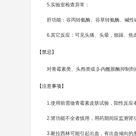
5.实验室检查异常：
肝功能：谷丙转氨酶、谷草转氨酶、碱性
6.其它反应：可见头痛、头晕，烦躁、焦
【禁忌】
对青霉素类、头孢类或 β-内酰胺酶抑制
【注意事项】
1.使用前需做青霉素皮肤试验，阳性反应
2.肾功能不全者慎用，用药期间应监测
3.哌拉西林可能引起出血，有出血倾向