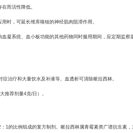
存在而活性降低。
时应用时，可延长维库嗅铵的神经肌肉阻滞作用。
影响血凝系统、血小板功能的其他药物同时服用期间，应定期监察
对症治疗和大量饮水及补液等。血透析可清除哌拉西林。
大推荐剂量4克/日）。
2：1的比例组成的复方制剂。哌拉西林属青霉素类广谱抗生素，