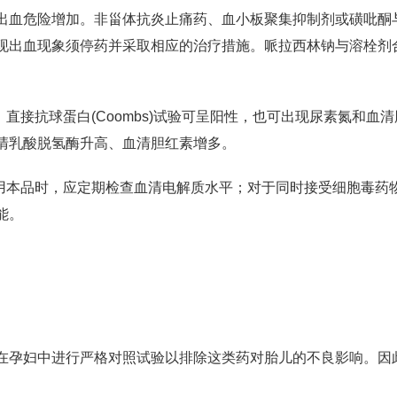
出血危险增加。非甾体抗炎止痛药、血小板聚集抑制剂或磺吡酮
现出血现象须停药并采取相应的治疗措施。哌拉西林钠与溶栓剂
直接抗球蛋白(Coombs)试验可呈阳性，也可出现尿素氮和血清
清乳酸脱氢酶升高、血清胆红素增多。
使用本品时，应定期检查血清电解质水平；对于同时接受细胞毒药
能。
在孕妇中进行严格对照试验以排除这类药对胎儿的不良影响。因