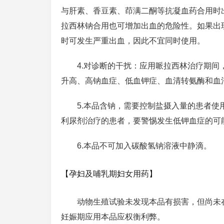
与肝素、香豆素、茚满二酮等抗凝血药合用时
拉西林钠合用也可增加出血的危险性。如果出
时可发生严重出血，因此不宜同时使用。
4.对诊断的干扰：应用哌拉西林治疗期间，
升高、高钠血症、低血钾症、血清转氨酶和血
5.本品含钠，需要控制盐摄入量的患者
利尿剂治疗的患者，要警惕发生低钾血症的可
6.本品不可加入碳酸氢钠溶液中静滴。
【孕妇及哺乳期妇女用药】
动物生殖试验未发现本品有损害，但尚未
妊娠期应用本品应权衡利弊。