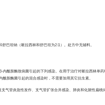
舒巴坦钠（哌拉西林和舒巴坦为2∶1）。处方中无辅料。
β-内酰胺酶致病菌引起的下列感染。在用于治疗对哌拉西林单药
-内酰胺酶菌引起的混合感染时，不需要加用其它抗生素。
慢性支气管炎急性发作、支气管扩张合并感染、肺炎和化脓性扁桃