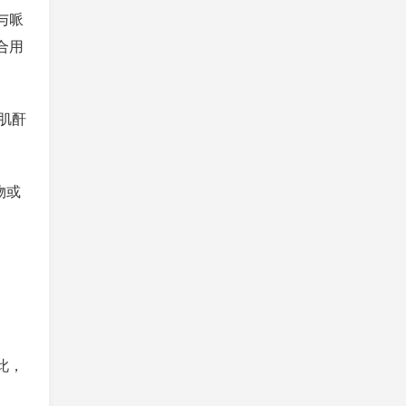
与哌
合用
肌酐
物或
此，