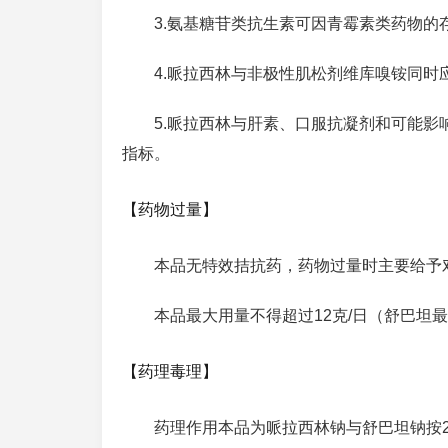
3.氨基糖苷类抗生素可因青霉素类药物的
4.哌拉西林与非极性肌松剂维库嗅铵同
5.哌拉西林与肝素、口服抗凝剂和可能
指标。
【药物过量】
本品无特效拮抗药，药物过量时主要给予
本品最大用量不得超过12克/日（舒巴坦最
【药理毒理】
药理作用本品为哌拉西林钠与舒巴坦钠按