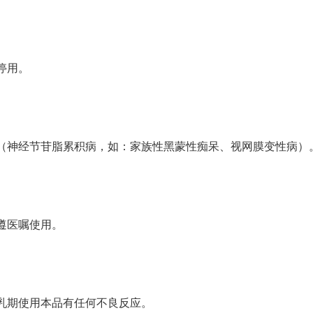
停用。
（神经节苷脂累积病，如：家族性黑蒙性痴呆、视网膜变性病）
遵医嘱使用。
乳期使用本品有任何不良反应。