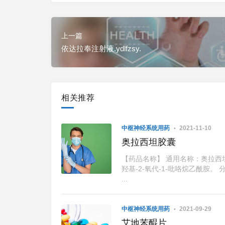
上一篇
依达拉奉注射液.ydlfzsy.
相关推荐
中枢神经系统用药
2021-11-10
奥拉西坦胶囊
【药品名称】 通用名称：奥拉西坦
羟基-2-氧代-1-吡咯烷乙酰胺。 
...
中枢神经系统用药
2021-09-29
艾地苯醌片