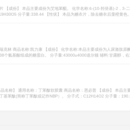
 【成份】 本品主要成份为艾地苯醌。 化学名称:6-(10-羟癸基)-2，3-
C19H30O5 分子量:338.44 【性状】 本品为糖衣片，除去糖衣后显橙黄色。 
瑞克林 商品名称:凯力康 【成份】 化学名称:本品主要成份为人尿激肽原
氨基酸组成的糖蛋白。 分子量:43000±4000道尔顿 辅料:甘露醇，右旋 
 【药品名称】 通用名称：丁苯酞软胶囊 商品名称：恩必普 【成份】 本品主
基苯酞(简称丁苯酞或记作NBP）。 分子式：C12H14O2 分子量：190.2