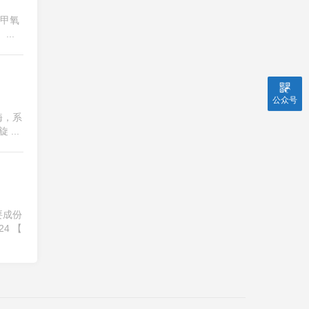
二甲氧
...
公众号
酶，系
...
要成份
4 【