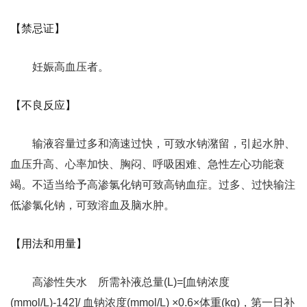
【禁忌证】
妊娠高血压者。
【不良反应】
输液容量过多和滴速过快，可致水钠潴留，引起水肿、
血压升高、心率加快、胸闷、呼吸困难、急性左心功能衰
竭。不适当给予高渗氯化钠可致高钠血症。过多、过快输注
低渗氯化钠，可致溶血及脑水肿。
【用法和用量】
高渗性失水 所需补液总量(L)=[血钠浓度
(mmol/L)-142]/ 血钠浓度(mmol/L) ×0.6×体重(kg)，第一日补