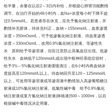
给半量，余量在以后2～3日内补给，并根据心肺肾功能酌情
调节。在治疗开始的48小时内，血Na+浓度每小时下降不超
过0.5mmol/L。若患者存在休克，应先予氯化钠注射液，并
酌情补充胶体，待休克纠正，血钠＞155mmol/L，血浆渗透
浓度＞350mOsm/L，可予低渗氯化钠注射液。待血浆渗透
浓度＜330mOsm/L，改用0.9%氯化钠注射液。等渗性失
水 原则给予等渗溶液，但应注意防止高氯血症出现。低渗
性失水 血钠低于120mmol/L或出现中枢神经系统症状时，
给予3%～5%氯化钠注射液缓慢滴注，在6小时内将血钠浓
度提高至120mmol/L以上。待血钠回升至120～125mmol/L
以上，可改用等渗溶液或等渗溶液中酌情加入高渗葡萄糖注
射液或10%氯化钠注射液。低氯性碱中毒 给予0.9%氯化
钠注射液或复方氯化钠注射液(林格液)500～1000ml，以后
根据碱中毒情况决定用量。