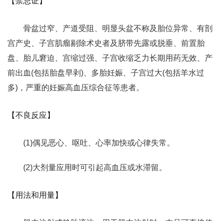
【禁忌证】
骨盆过窄、产道受阻、明显头盆不称及胎位异常、有剖
宫产史、子宫肌瘤剔除术史者及脐带先露或脱垂、前置胎
盘、胎儿窘迫、宫缩过强、子宫收缩乏力长期用药无效、产
前出血(包括胎盘早剥)、多胎妊娠、子宫过大(包括羊水过
多)，严重的妊娠高血压综合征等患者。
【不良反应】
(1)偶见恶心、呕吐、心率加快或心律失常。
(2)大剂量应用时可引起高血压或水滞留。
【用法和用量】