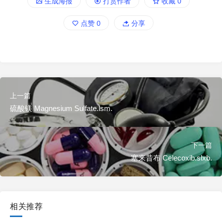
生成海报
打赏作者
收藏
0
点赞
0
分享
上一篇
硫酸镁 Magnesium Sulfate.lsm.
下一篇
塞来昔布 Celecoxib.slxb.
相关推荐