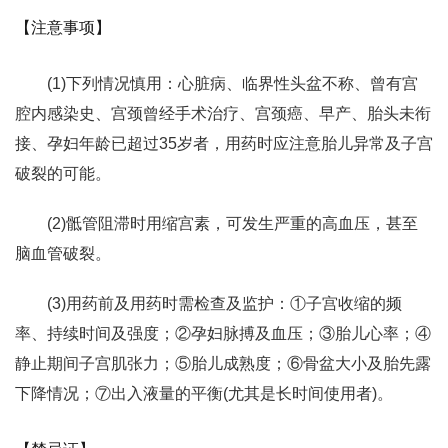
【注意事项】
(1)下列情况慎用：心脏病、临界性头盆不称、曾有宫
腔内感染史、宫颈曾经手术治疗、宫颈癌、早产、胎头未衔
接、孕妇年龄已超过35岁者，用药时应注意胎儿异常及子宫
破裂的可能。
(2)骶管阻滞时用缩宫素，可发生严重的高血压，甚至
脑血管破裂。
(3)用药前及用药时需检查及监护：①子宫收缩的频
率、持续时间及强度；②孕妇脉搏及血压；③胎儿心率；④
静止期间子宫肌张力；⑤胎儿成熟度；⑥骨盆大小及胎先露
下降情况；⑦出入液量的平衡(尤其是长时间使用者)。