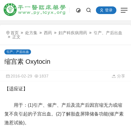
登录
首页
处方集
西药
妇产科疾病用药
引产、产后出血
正文
引产、产后出血
缩宫素 Oxytocin
2016-02-29
1837
分享
【适应证】
用于：(1)引产、催产、产后及流产后因宫缩无力或缩
复不良引起的子宫出血。(2)了解胎盘屏障储备功能(催产素
激惹试验)。